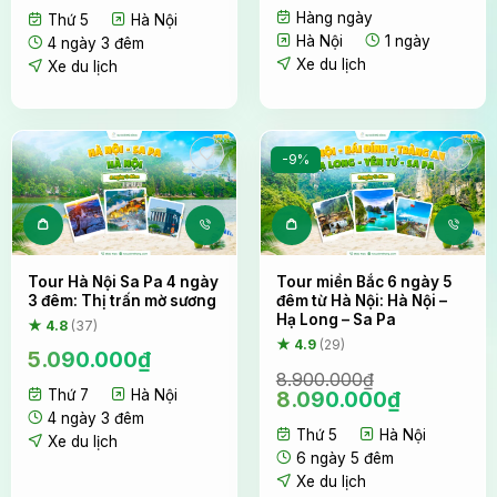
gốc
hiện
Hàng ngày
Thứ 5
Hà Nội
là:
tại
Hà Nội
1 ngày
5.990.000₫.
là:
4 ngày 3 đêm
5.090.000₫.
Xe du lịch
Xe du lịch
-9%
Tour Hà Nội Sa Pa 4 ngày
Tour miền Bắc 6 ngày 5
3 đêm: Thị trấn mờ sương
đêm từ Hà Nội: Hà Nội –
Hạ Long – Sa Pa
★ 4.8
(37)
★ 4.9
(29)
5.090.000
₫
8.900.000
₫
Giá
Giá
Thứ 7
Hà Nội
8.090.000
₫
gốc
hiện
4 ngày 3 đêm
Thứ 5
Hà Nội
là:
tại
Xe du lịch
8.900.000₫.
là:
6 ngày 5 đêm
8.090.00
Xe du lịch