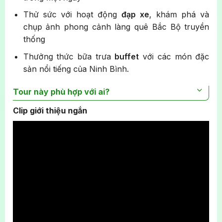
Thử sức với hoạt động
đạp xe
, khám phá và
chụp ảnh phong cảnh làng quê Bắc Bộ truyền
thống
Thưởng thức bữa trưa
buffet
với các món đặc
sản nổi tiếng của Ninh Bình.
Tour này phù hợp với ai?
Clip giới thiệu ngắn
Người ưa thích vận động và phiêu lưu để tìm ra
những khung cảnh tuyệt đẹp.
Người muốn khám phá tối đa những địa điểm nổi
tiếng Ninh Bình trong thời gian ngắn.
Người yêu thích Lịch sử và Văn hóa Việt Nam,
muốn khám phá những điểm đến lịch sử quan
trọng.
Người thích các hoạt động đa dạng với những