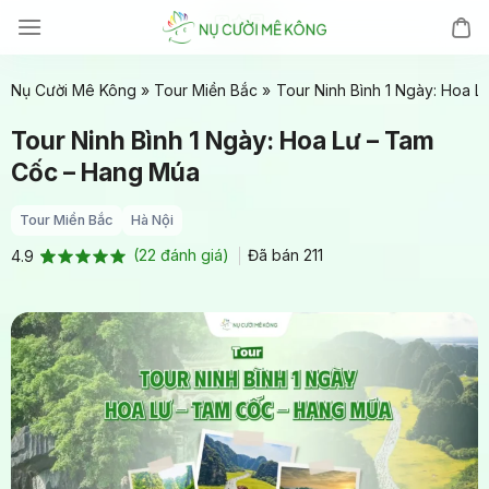
Chuyển
đến
nội
Nụ Cười Mê Kông
»
Tour Miền Bắc
»
Tour Ninh Bình 1 Ngày: Hoa 
dung
Tour Ninh Bình 1 Ngày: Hoa Lư – Tam
Cốc – Hang Múa
Tour Miền Bắc
Hà Nội
(
22
đánh giá)
Đã bán
211
4.9
4.9
22
trên 5
dựa trên
đánh giá