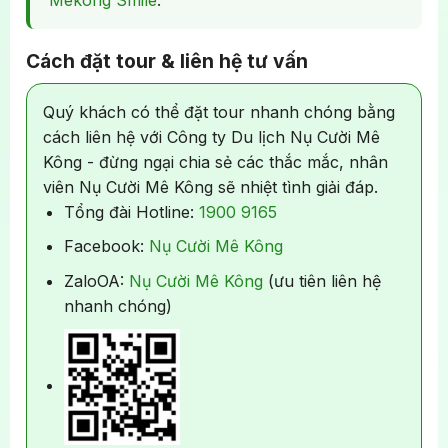
Mekong Smile
.
quê.
trẻ thứ 02 (dưới 05 tuổi) tính giá trẻ em 06-10
Thời gian huỷ sẽ là ngày làm việc tiếp theo.
tuổi, để đảm vị trí ghế ngồi và suất ăn trên tour.
Bảo hiểm du lịch trọn gói với mức đền bù 20
Cách đặt tour & liên hệ tư vấn
triệu đồng/vụ.
Tuổi trẻ em được tính sẽ dựa theo năm sinh,
Xem thêm:
Điều khoản & Điều kiện
không tính theo ngày tháng sinh. Ví dụ: trẻ em
01 chai nước suối miễn phí cho mỗi khách mỗi
Quý khách có thể đặt tour nhanh chóng bằng
sinh năm 2016 thì năm 2026 sẽ là 10 tuổi.
ngày trên xe.
cách liên hệ với Công ty Du lịch Nụ Cười Mê
Kông - đừng ngại chia sẻ các thắc mắc, nhân
Thuế VAT.
viên Nụ Cười Mê Kông sẽ nhiệt tình giải đáp.
Tổng đài Hotline:
1900 9165
Facebook:
Nụ Cười Mê Kông
ZaloOA:
Nụ Cười Mê Kông
(ưu tiên liên hệ
nhanh chóng)