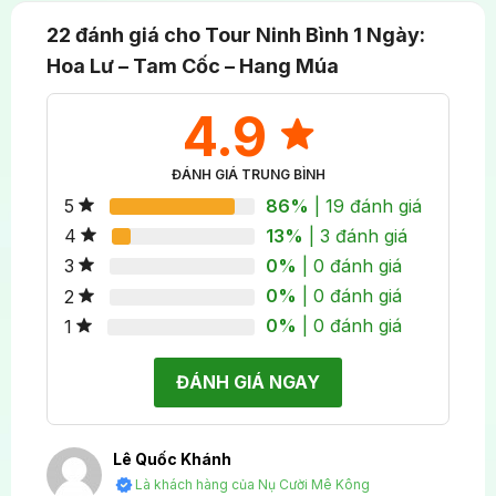
Có phù hợp với người lớn tuổi/trẻ nhỏ không?
22 đánh giá cho
Tour Ninh Bình 1 Ngày:
Việc leo 500 bậc thang là thử thách nhưng rất đáng
Hoa Lư – Tam Cốc – Hang Múa
giá vì tầm nhìn tuyệt đẹp. Tuy nhiên, nó có thể hơi
khó khăn với người lớn tuổi hoặc trẻ em quá nhỏ.
4.9
Quý khách nên cân nhắc về thể lực và chuẩn bị
giày thể thao tốt.
ĐÁNH GIÁ TRUNG BÌNH
86%
| 19 đánh giá
5
Thời gian đạp xe 45 phút có lâu không? Có an
13%
| 3 đánh giá
4
toàn không?
0%
| 0 đánh giá
3
0%
| 0 đánh giá
2
45 phút đạp xe là thời gian lý tưởng để thư giãn và
0%
| 0 đánh giá
1
ngắm cảnh làng quê, không quá dài. Hoạt động này
thường diễn ra trên đường làng vắng vẻ nên khá an
ĐÁNH GIÁ NGAY
toàn.
Tour Ninh Bình 1 ngày có đi qua Hang Múa trước
Lê Quốc Khánh
khi đi Tam Cốc không?
Là khách hàng của Nụ Cười Mê Kông