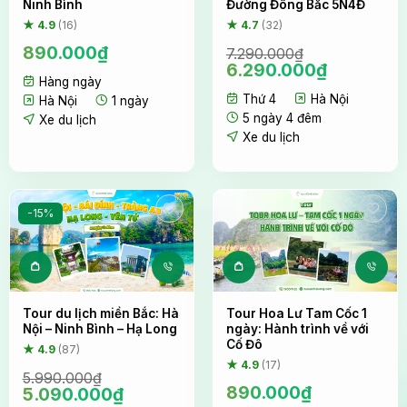
Ninh Bình
Đường Đông Bắc 5N4Đ
★ 4.9
(16)
★ 4.7
(32)
890.000
₫
7.290.000
₫
Giá
Giá
6.290.000
₫
Hàng ngày
gốc
hiện
Thứ 4
Hà Nội
là:
tại
Hà Nội
1 ngày
7.290.000₫.
là:
5 ngày 4 đêm
Xe du lịch
6.290.000
Xe du lịch
-15%
Tour du lịch miền Bắc: Hà
Tour Hoa Lư Tam Cốc 1
Nội – Ninh Bình – Hạ Long
ngày: Hành trình về với
Cố Đô
★ 4.9
(87)
★ 4.9
(17)
5.990.000
₫
890.000
₫
Giá
Giá
5.090.000
₫