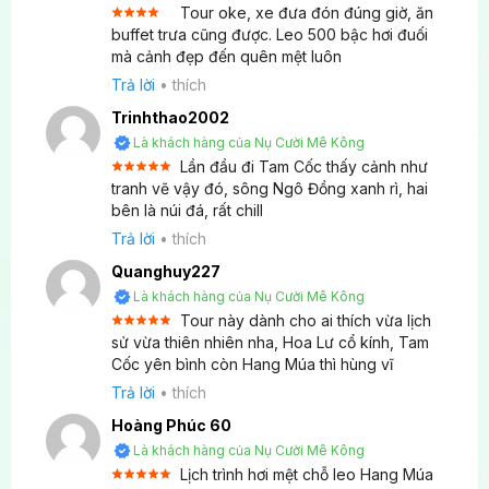
Tour oke, xe đưa đón đúng giờ, ăn
Thông thường, Hang Múa được sắp xếp vào buổi
Được
buffet trưa cũng được. Leo 500 bậc hơi đuối
chiều muộn (
15h15 – 16h30
), sau khi đã đi Tam Cốc
xếp
mà cảnh đẹp đến quên mệt luôn
4
hạng
và đạp xe, để có thể ngắm cảnh hoàng hôn hoặc
5 sao
Trả lời
•
thích
chụp ảnh toàn cảnh trong ánh sáng đẹp nhất.
Trinhthao2002
Là khách hàng của Nụ Cười Mê Kông
Địa điểm đón khách trong tour Ninh Bình 1 ngày có
Lần đầu đi Tam Cốc thấy cảnh như
linh hoạt không?
Được xếp
tranh vẽ vậy đó, sông Ngô Đồng xanh rì, hai
5
hạng
5
bên là núi đá, rất chill
sao
Xe thường đón khách tại các khách sạn trong khu
Trả lời
•
thích
vực
Phố Cổ Hà Nội
và
Nhà Hát Lớn
. Khách ở ngoài
Quanghuy227
khu vực này cần di chuyển đến điểm đón chung.
Là khách hàng của Nụ Cười Mê Kông
Tour này dành cho ai thích vừa lịch
Tôi khi đi tour Ninh Bình 1 ngày có cần mang theo
Được xếp
sử vừa thiên nhiên nha, Hoa Lư cổ kính, Tam
5
hạng
5
tiền mặt nhiều không?
Cốc yên bình còn Hang Múa thì hùng vĩ
sao
Trả lời
•
thích
Nên mang theo một ít tiền mặt để chi trả cho các
Hoàng Phúc 60
chi phí phát sinh
không bao gồm
(như đồ uống,
Là khách hàng của Nụ Cười Mê Kông
tiền tip) và mua sắm đặc sản (cơm cháy, thịt dê)
Lịch trình hơi mệt chỗ leo Hang Múa
trên đường về.