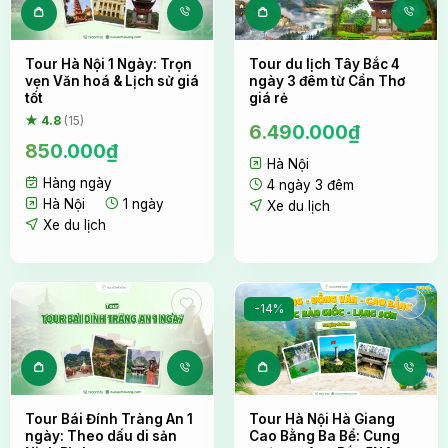
Tour Hà Nội 1 Ngày: Trọn
Tour du lịch Tây Bắc 4
vẹn Văn hoá & Lịch sử giá
ngày 3 đêm từ Cần Thơ
tốt
giá rẻ
★ 4.8
(15)
6.490.000
₫
850.000
₫
Hà Nội
Hàng ngày
4 ngày 3 đêm
Hà Nội
1 ngày
Xe du lịch
Xe du lịch
-14%
Tour Bái Đính Tràng An 1
Tour Hà Nội Hà Giang
ngày: Theo dấu di sản
Cao Bằng Ba Bể: Cung