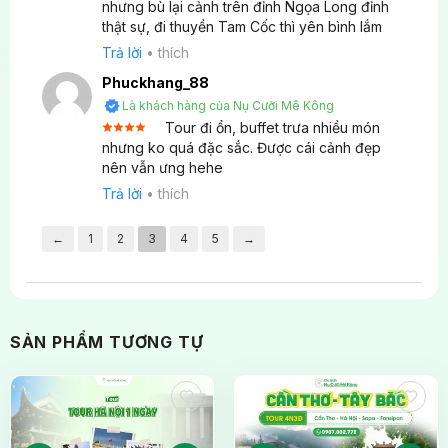
Được xếp
nhưng bù lại cảnh trên đỉnh Ngọa Long đỉnh
5
hạng
5
thật sự, đi thuyền Tam Cốc thì yên bình lắm
sao
Nếu tôi không tham gia hoạt động đạp xe trong
Trả lời
•
thích
tour Ninh Bình thì sao?
Phuckhang_88
Là khách hàng của Nụ Cười Mê Kông
Nếu Quý khách không tham gia đạp xe, có thể nghỉ
Tour đi ổn, buffet trưa nhiều món
ngơi tại khu vực tập trung hoặc tự do đi dạo nhẹ
Được
nhưng ko quá đặc sắc. Được cái cảnh đẹp
xếp
nhàng gần đó. Tuy nhiên, chi phí tour sẽ không
nên vẫn ưng hehe
4
hạng
5 sao
được giảm trừ.
Trả lời
•
thích
←
1
2
3
4
5
→
SẢN PHẨM TƯƠNG TỰ