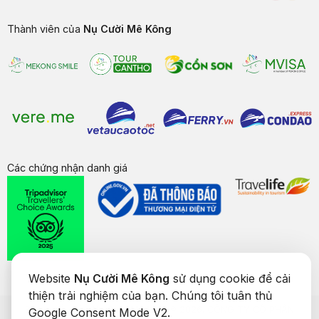
Thành viên của
Nụ Cười Mê Kông
Các chứng nhận danh giá
Website
Nụ Cười Mê Kông
sử dụng cookie để cải
thiện trải nghiệm của bạn. Chúng tôi tuân thủ
Bản quyền của
Nụ Cười Mê Kông
® 2026. CÔNG TY CỔ PHẦN
Google Consent Mode V2.