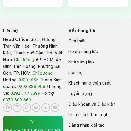
Liên hệ
Về chúng tôi
Head Office:
Số 5, Đường
Giới thiệu
Trần Văn Hoài, Phường Ninh
Hồ sơ năng lực
Kiều, Thành phố Cần Thơ, Việt
Nam
.
Chỉ đường
VP. HCM:
45
Nhà sáng lập
Đinh Tiên Hoàng, Phường Sài
Liên hệ
Gòn, TP. HCM.
Chỉ đường
Hotline:
1900 9165
Phòng Kinh
Khách hàng thân thiết
doanh:
0292 888 9989
Phòng
Vé:
0292 777 3399
Hỗ trợ:
Tuyển dụng
0379 609 669
Điều khoản và Điều kiện
Chính sách bảo mật
Đăng nhập đối tác
Hotline 1900 9165 (1000đ)