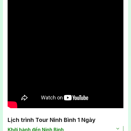
trải nghiệm phong phú và không nhàm chán.
Khách lần đầu đến Ninh Bình muốn tìm kiếm sự
tiện lợi qua một dịch vụ trọn gói, chỉ cần đi mà
không mất thời gian lên kế hoạch.
Lịch trình Tour Ninh Bình 1 Ngày
Khởi hành đến Ninh Bình