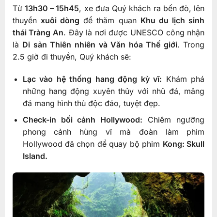
Từ
13h30 – 15h45
, xe đưa Quý khách ra bến đò, lên
thuyền
xuôi dòng
để thăm quan
Khu du lịch sinh
thái Tràng An
. Đây là nơi được UNESCO công nhận
là
Di sản Thiên nhiên và Văn hóa Thế giới
. Trong
2.5 giờ đi thuyền, Quý khách sẽ:
Lạc vào hệ thống hang động kỳ vĩ:
Khám phá
những hang động xuyên thủy với nhũ đá, măng
đá mang hình thù độc đáo, tuyệt đẹp.
Check-in bối cảnh Hollywood:
Chiêm ngưỡng
phong cảnh hùng vĩ mà đoàn làm phim
Hollywood đã chọn để quay bộ phim
Kong: Skull
Island.