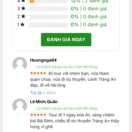
12%
| 2 đánh giá
4
0%
| 0 đánh giá
3
0%
| 0 đánh giá
2
0%
| 0 đánh giá
1
ĐÁNH GIÁ NGAY
Huongnga64
Là khách hàng của Nụ Cười Mê Kông
Đi tour với nhóm bạn, vừa tham
Được xếp
quan chùa, vừa đi du thuyền, cảnh Tràng An
5
hạng
5
đẹp, đi về hài lòng
sao
Trả lời
•
thích
Lê Minh Quân
Là khách hàng của Nụ Cười Mê Kông
Tour đi 1 ngày khá ổn, sáng chiêm
Được xếp
bái Bái Đính, chiều đi du thuyền Tràng An thấy
5
hạng
5
hùng vĩ ghê
sao