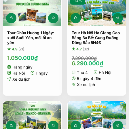
-14%
Tour Chùa Hương 1 Ngày:
Tour Hà Nội Hà Giang Cao
xuôi Suối Yến, mở lối an
Bằng Ba Bể: Cung Đường
yên
Đông Bắc 5N4Đ
★ 4.9
(21)
★ 4.7
(32)
1.050.000
₫
7.290.000
₫
Giá
Giá
6.290.000
₫
Hàng ngày
gốc
hiện
Thứ 4
Hà Nội
là:
tại
Hà Nội
1 ngày
7.290.000₫.
là:
5 ngày 4 đêm
Xe du lịch
6.290.00
Xe du lịch