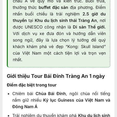
châu Á về quy mô và kiến trúc. Buổi trưa,
thưởng thức
buffet đặc sản
địa phương. Điểm
nhấn buổi chiều là trải nghiệm
2.5 giờ du
thuyền
tại
Khu du lịch sinh thái Tràng An
, nơi
được UNESCO công nhận là
Di sản Thế giới.
Với dịch vụ xe đưa đón và hướng dẫn viên
song ngữ, đây là lựa chọn lý tưởng để quý
khách khám phá vẻ đẹp “Kong: Skull Island”
của Việt Nam một cách tiện lợi và trọn vẹn
nhất.
Giới thiệu Tour Bái Đính Tràng An 1 ngày
Điểm đặc biệt trong tour
Chiêm bái
Chùa Bái Đính
, ngôi chùa nổi tiếng
nắm giữ nhiều
Kỷ lục Guiness của Việt Nam và
Đông Nam Á
Trải nghiệm du thuyền khám phá
Khu du lịch sinh