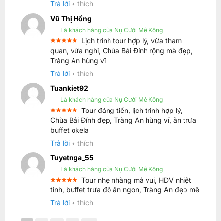
Trả lời
•
thích
Vũ Thị Hồng
Là khách hàng của Nụ Cười Mê Kông
Lịch trình tour hợp lý, vừa tham
Được xếp
quan, vừa nghỉ, Chùa Bái Đính rộng mà đẹp,
5
hạng
5
Tràng An hùng vĩ
sao
Trả lời
•
thích
Tuankiet92
Là khách hàng của Nụ Cười Mê Kông
Tour đáng tiền, lịch trình hợp lý,
Được xếp
Chùa Bái Đính đẹp, Tràng An hùng vĩ, ăn trưa
5
hạng
5
buffet okela
sao
Trả lời
•
thích
Tuyetnga_55
Là khách hàng của Nụ Cười Mê Kông
Tour nhẹ nhàng mà vui, HDV nhiệt
Được xếp
tình, buffet trưa đồ ăn ngon, Tràng An đẹp mê
5
hạng
5
sao
Trả lời
•
thích