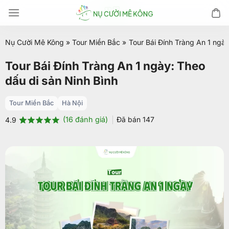
Chuyển
đến
nội
Nụ Cười Mê Kông
»
Tour Miền Bắc
»
Tour Bái Đính Tràng An 1 ngày
dung
Tour Bái Đính Tràng An 1 ngày: Theo
dấu di sản Ninh Bình
Tour Miền Bắc
Hà Nội
(
16
đánh giá)
Đã bán
147
4.9
4.9
16
trên 5
dựa trên
đánh giá