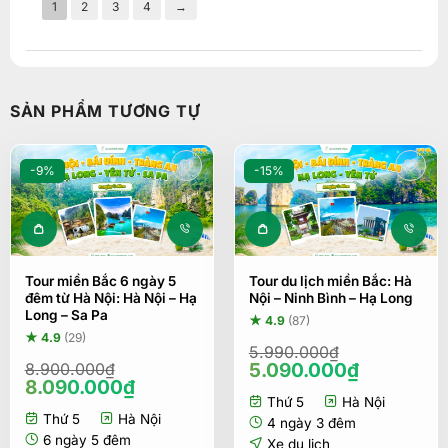
1
2
3
4
→
SẢN PHẨM TƯƠNG TỰ
-9%
-15%
Tour miền Bắc 6 ngày 5
Tour du lịch miền Bắc: Hà
đêm từ Hà Nội: Hà Nội – Hạ
Nội – Ninh Bình – Hạ Long
Long – Sa Pa
★ 4.9
(87)
★ 4.9
(29)
5.990.000
₫
Giá
Giá
5.090.000
₫
8.900.000
₫
Giá
Giá
8.090.000
₫
gốc
hiện
gốc
hiện
Thứ 5
Hà Nội
là:
tại
Thứ 5
Hà Nội
là:
tại
5.990.000₫.
là:
4 ngày 3 đêm
8.900.000₫.
là:
6 ngày 5 đêm
5.090.00
Xe du lịch