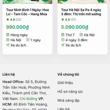
Tour Ninh Bình 1 Ngày: Hoa
Tour Hà Nội Sa Pa 4 ngày
Lư – Tam Cốc – Hang Múa
3 đêm: Thị trấn mờ sương
★ 4.9
(22)
★ 4.8
(37)
990.000
₫
5.090.000
₫
Hàng ngày
Thứ 7
Hà Nội
Hà Nội
1 ngày
4 ngày 3 đêm
Xe du lịch
Xe du lịch
Liên hệ
Về chúng tôi
Head Office:
Số 5, Đường
Giới thiệu
Trần Văn Hoài, Phường Ninh
Hồ sơ năng lực
Kiều, Thành phố Cần Thơ,
Việt Nam
.
Chỉ đường
VP.
Nhà sáng lập
HCM:
45 Đinh Tiên Hoàng,
Liên hệ
Phường Sài Gòn, TP. HCM.