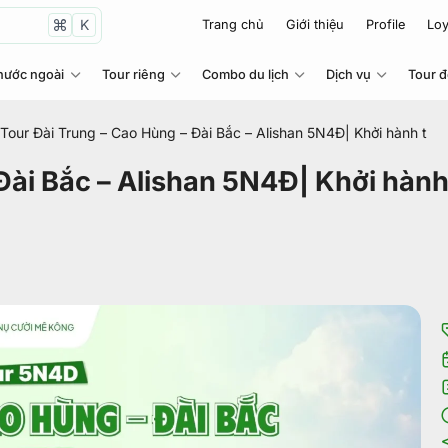
K
Trang chủ
Giới thiệu
Profile
Loy
nước ngoài
Tour riêng
Combo du lịch
Dịch vụ
Tour 
Tour Đài Trung – Cao Hùng – Đài Bắc – Alishan 5N4Đ| Khởi hành từ 
Đài Bắc – Alishan 5N4Đ| Khởi hành