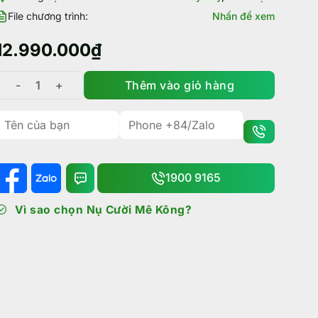
File chương trình:
Nhấn để xem
12.990.000
₫
Thêm vào giỏ hàng
Tour Đài Trung - Cao Hùng - Đài Bắc - Alishan 5N4Đ| Khở
1900 9165
Vì sao chọn Nụ Cười Mê Kông?