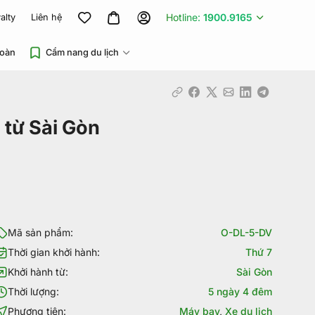
Hotline:
1900.9165
alty
Liên hệ
đoàn
Cẩm nang du lịch
Sài Gòn
 từ Sài Gòn
Mã sản phẩm:
O-DL-5-DV
Thời gian khởi hành:
Thứ 7
Khởi hành từ:
Sài Gòn
Thời lượng:
5 ngày 4 đêm
Phương tiện:
Máy bay
,
Xe du lịch