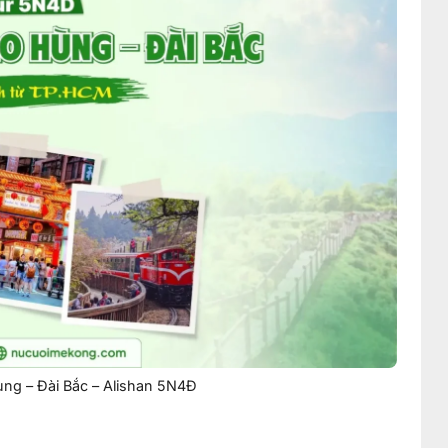
ùng – Đài Bắc – Alishan 5N4Đ