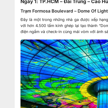
Ngày 1: TP.HCM – Đài Trung – Cao H
Trạm Formosa Boulevard – Dome Of Light
Đây là một trong những nhà ga được xếp hạng
với hơn 4.500 tấm kính ghép lại tạo thành “Do
điện ngầm và check-in cùng mái vòm với ánh sá