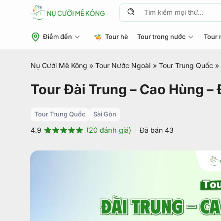
Chuyển
Tìm
đến
kiếm:
nội
Điểm đến
Tour hè
Tour trong nước
Tour 
dung
Nụ Cười Mê Kông
»
Tour Nước Ngoài
»
Tour Trung Quốc
»
Tour Đài Trung – Cao Hùng – 
Tour Trung Quốc
Sài Gòn
(
20
đánh giá)
Đã bán
43
4.9
4.9
20
trên 5
dựa trên
đánh giá