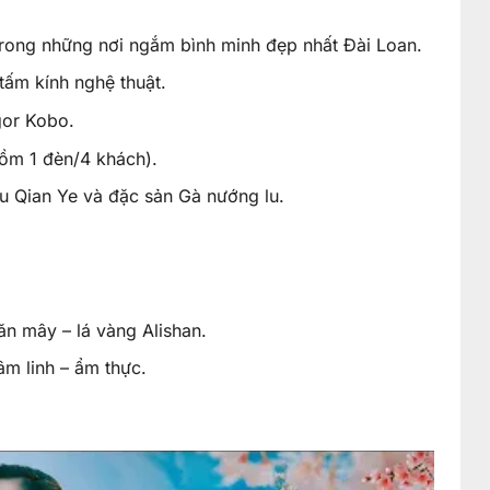
rong những nơi ngắm bình minh đẹp nhất Đài Loan.
tấm kính nghệ thuật.
gor Kobo.
ồm 1 đèn/4 khách).
lẩu Qian Ye và đặc sản Gà nướng lu.
ăn mây – lá vàng Alishan.
âm linh – ẩm thực.