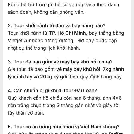
Kông hỗ trợ trọn gói hồ sơ và nộp visa theo danh
sách đoàn, không cần phỏng vấn.
2. Tour khởi hành từ đâu và bay hãng nào?
Tour khởi hành từ
TP. Hồ Chí Minh
, bay thẳng bằng
Vietjet Air
hoặc tương đương. Giờ bay được cập
nhật cụ thể trong lịch khởi hành.
3. Tour đã bao gồm vé máy bay khứ hồi chưa?
Giá tour đã bao gồm
vé máy bay khứ hồi, 7kg hành
lý xách tay và 20kg ký gửi
theo quy định hãng bay.
4. Cần chuẩn bị gì khi đi tour Đài Loan?
Quý khách cần hộ chiếu còn hạn 6 tháng, ảnh 4×6
nền trắng chụp trong 3 tháng gần nhất và giấy tờ
tùy thân cơ bản.
5. Tour có ăn uống hợp khẩu vị Việt Nam không?
Các bữa ăn trong tour được chọn lọc kỹ, có
Buffet