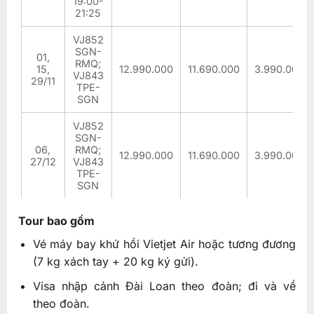
19:00-
21:25
VJ852
SGN-
01,
RMQ;
15,
12.990.000
11.690.000
3.990.000
VJ843
29/11
TPE-
SGN
VJ852
SGN-
06,
RMQ;
12.990.000
11.690.000
3.990.000
27/12
VJ843
TPE-
SGN
Tour bao gồm
Vé máy bay khứ hồi Vietjet Air hoặc tương đương
(7 kg xách tay + 20 kg ký gửi).
Visa nhập cảnh Đài Loan theo đoàn; đi và về
theo đoàn.