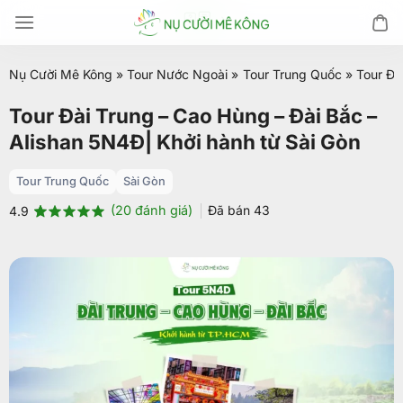
Chuyển
đến
nội
Nụ Cười Mê Kông
»
Tour Nước Ngoài
»
Tour Trung Quốc
»
Tour Đà
dung
Tour Đài Trung – Cao Hùng – Đài Bắc –
Alishan 5N4Đ| Khởi hành từ Sài Gòn
Tour Trung Quốc
Sài Gòn
(
20
đánh giá)
Đã bán
43
4.9
4.9
20
trên 5
dựa trên
đánh giá