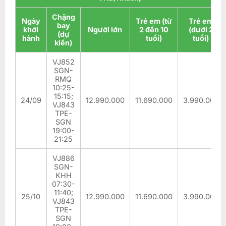
Chặng
Ngày
Trẻ em (từ
Trẻ em
bay
khởi
Người lớn
2 đến 10
(dưới 2
(dự
hành
tuổi)
tuổi)
kiến)
VJ852
SGN-
RMQ
10:25-
15:15;
24/09
12.990.000
11.690.000
3.990.000
VJ843
TPE-
SGN
19:00-
21:25
VJ886
SGN-
KHH
07:30-
11:40;
25/10
12.990.000
11.690.000
3.990.000
VJ843
TPE-
SGN