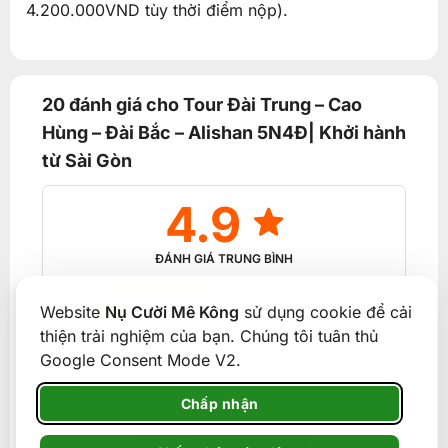
4.200.000VND tùy thời điểm nộp).
20 đánh giá cho
Tour Đài Trung – Cao
Hùng – Đài Bắc – Alishan 5N4Đ| Khởi hành
từ Sài Gòn
4.9
ĐÁNH GIÁ TRUNG BÌNH
85%
| 17 đánh giá
5
Website
Nụ Cười Mê Kông
sử dụng cookie để cải
15%
| 3 đánh giá
4
thiện trải nghiệm của bạn. Chúng tôi tuân thủ
0%
| 0 đánh giá
3
Google Consent Mode V2.
0%
| 0 đánh giá
2
0%
| 0 đánh giá
1
Chấp nhận
ĐÁNH GIÁ NGAY