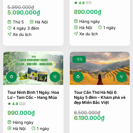
★ 4.9
(17)
5.990.000
₫
890.000
₫
Giá
Giá
5.090.000
₫
gốc
hiện
Hàng ngày
Thứ 5
Hà Nội
là:
tại
Hà Nội
1 ngày
5.990.000₫.
là:
4 ngày 3 đêm
5.090.000₫.
Xe du lịch
Xe du lịch
-5%
Tour Ninh Bình 1 Ngày: Hoa
Tour Cần Thơ Hà Nội 6
Lư – Tam Cốc – Hang Múa
Ngày 5 đêm – Khám phá vẻ
đẹp Miền Bắc Việt
★ 4.9
(22)
990.000
₫
6.500.000
₫
Giá
Giá
6.190.000
₫
gốc
hiện
Hàng ngày
là:
tại
Hà Nội
1 ngày