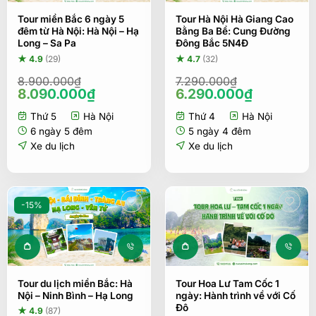
Tour miền Bắc 6 ngày 5
Tour Hà Nội Hà Giang Cao
đêm từ Hà Nội: Hà Nội – Hạ
Bằng Ba Bể: Cung Đường
Long – Sa Pa
Đông Bắc 5N4Đ
★ 4.9
(29)
★ 4.7
(32)
8.900.000
₫
7.290.000
₫
Giá
Giá
Giá
Giá
8.090.000
₫
6.290.000
₫
gốc
hiện
gốc
hiện
Thứ 5
Hà Nội
Thứ 4
Hà Nội
là:
tại
là:
tại
8.900.000₫.
là:
7.290.000₫.
là:
6 ngày 5 đêm
5 ngày 4 đêm
8.090.000₫.
6.290.00
Xe du lịch
Xe du lịch
-15%
Tour du lịch miền Bắc: Hà
Tour Hoa Lư Tam Cốc 1
Nội – Ninh Bình – Hạ Long
ngày: Hành trình về với Cố
Đô
★ 4.9
(87)