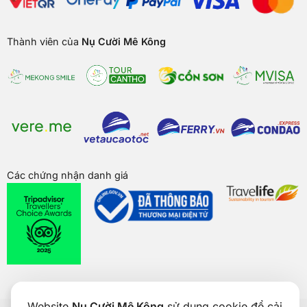
Thành viên của
Nụ Cười Mê Kông
Các chứng nhận danh giá
Website
Nụ Cười Mê Kông
sử dụng cookie để cải