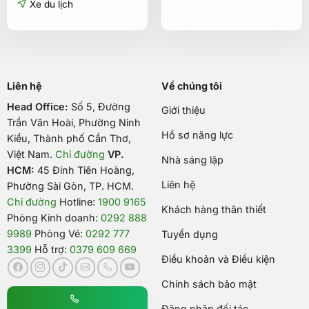
6.500.000₫.
là:
Xe du lịch
6.190.000
Liên hệ
Về chúng tôi
Head Office:
Số 5, Đường
Giới thiệu
Trần Văn Hoài, Phường Ninh
Hồ sơ năng lực
Kiều, Thành phố Cần Thơ,
Việt Nam
.
Chỉ đường
VP.
Nhà sáng lập
HCM:
45 Đinh Tiên Hoàng,
Liên hệ
Phường Sài Gòn, TP. HCM.
Chỉ đường
Hotline:
1900 9165
Khách hàng thân thiết
Phòng Kinh doanh:
0292 888
9989
Phòng Vé:
0292 777
Tuyển dụng
3399
Hỗ trợ:
0379 609 669
Điều khoản và Điều kiện
Chính sách bảo mật
Đăng nhập đối tác