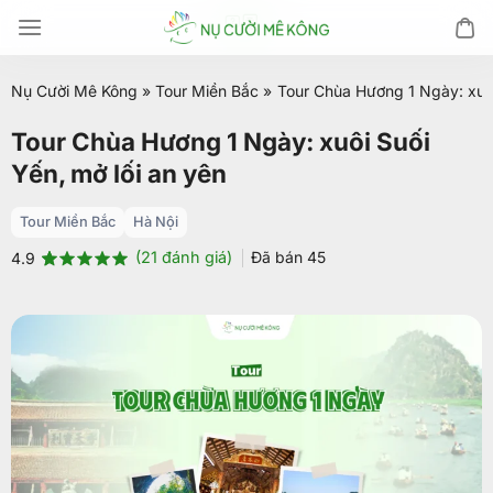
Chuyển
đến
nội
Nụ Cười Mê Kông
»
Tour Miền Bắc
»
Tour Chùa Hương 1 Ngày: xuôi
dung
Tour Chùa Hương 1 Ngày: xuôi Suối
Yến, mở lối an yên
Tour Miền Bắc
Hà Nội
(
21
đánh giá)
Đã bán
45
4.9
4.9
21
trên 5
dựa trên
đánh giá