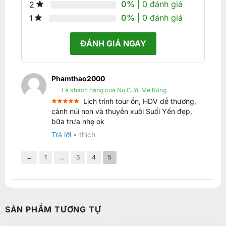
0%
| 0 đánh giá
2
0%
| 0 đánh giá
1
ĐÁNH GIÁ NGAY
Phamthao2000
Là khách hàng của Nụ Cười Mê Kông
Lịch trình tour ổn, HDV dễ thương,
Được xếp
cảnh núi non và thuyền xuôi Suối Yến đẹp,
5
hạng
5
bữa trưa nhẹ ok
sao
Trả lời
•
thích
←
1
…
3
4
5
SẢN PHẨM TƯƠNG TỰ