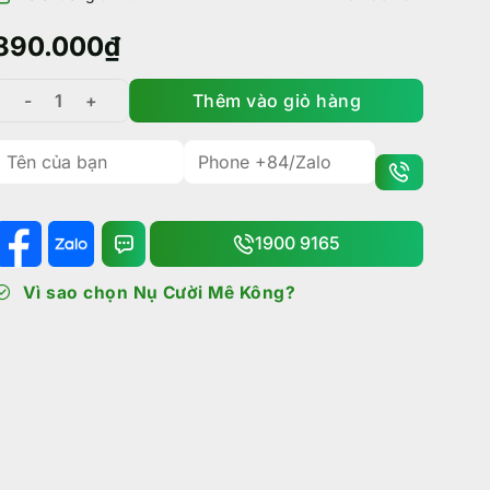
890.000
₫
Thêm vào giỏ hàng
Tour Bái Đính Tràng An 1 ngày: Theo dấu di sản Ninh Bìn
1900 9165
Vì sao chọn Nụ Cười Mê Kông?