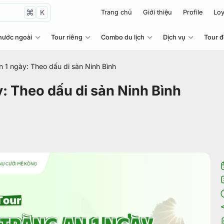
K
Trang chủ
Giới thiệu
Profile
Loy
nước ngoài
Tour riêng
Combo du lịch
Dịch vụ
Tour 
n 1 ngày: Theo dấu di sản Ninh Bình
y: Theo dấu di sản Ninh Bình