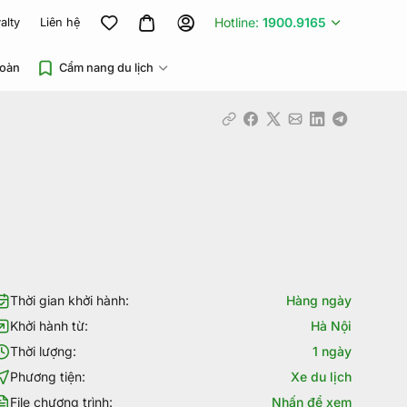
Hotline:
1900.9165
alty
Liên hệ
đoàn
Cẩm nang du lịch
Thời gian khởi hành:
Hàng ngày
Khởi hành từ:
Hà Nội
Thời lượng:
1 ngày
Phương tiện:
Xe du lịch
File chương trình:
Nhấn để xem