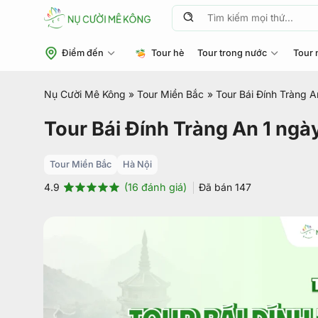
Chuyển
Tìm
đến
kiếm:
nội
Điểm đến
Tour hè
Tour trong nước
Tour 
dung
Nụ Cười Mê Kông
»
Tour Miền Bắc
»
Tour Bái Đính Tràng A
Tour Bái Đính Tràng An 1 ngà
Tour Miền Bắc
Hà Nội
(
16
đánh giá)
Đã bán
147
4.9
4.9
16
trên 5
dựa trên
đánh giá