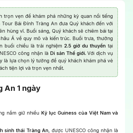
nh trọn vẹn để khám phá những kỳ quan nổi tiếng
h Tour Bái Đính Tràng An đưa Quý khách đến với
iên hùng vĩ. Buổi sáng, Quý khách sẽ chiêm bái tại
 châu Á về quy mô và kiến trúc. Buổi trưa, thưởng
 buổi chiều là trải nghiệm
2.5 giờ du thuyền
tại
UNESCO công nhận là
Di sản Thế giới.
Với dịch vụ
y là lựa chọn lý tưởng để quý khách khám phá vẻ
ch tiện lợi và trọn vẹn nhất.
g An 1 ngày
iếng nắm giữ nhiều
Kỷ lục Guiness của Việt Nam và
ch sinh thái Tràng An
, được UNESCO công nhận là