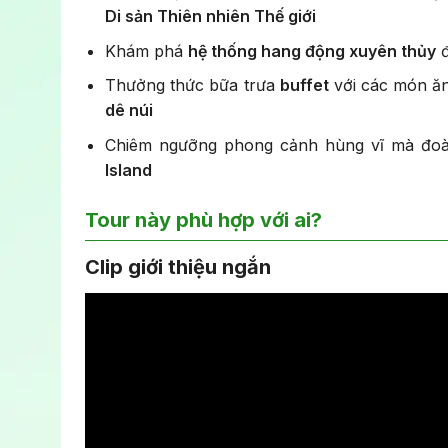
Di sản Thiên nhiên Thế giới
Khám phá
hệ thống hang động xuyên thủy
đ
Thưởng thức bữa trưa
buffet
với các món ăn
dê núi
Chiêm ngưỡng phong cảnh hùng vĩ mà đo
Island
Tour này phù hợp với ai?
Người tìm kiếm trải nghiệm tâm linh và văn 
Clip giới thiệu ngắn
Người yêu thích khám phá Di sản Thế giới
Người muốn có chuyến đi nhẹ nhàng, trọn 
không cần phải tự túc lên kế hoạch.
Khách quốc tế muốn tìm hiểu về văn hóa và 
Gia đình và nhóm bạn muốn có một ngày ng