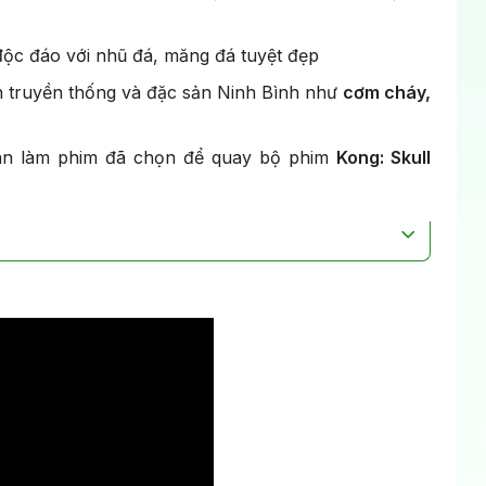
ộc đáo với nhũ đá, măng đá tuyệt đẹp
 truyền thống và đặc sản Ninh Bình như
cơm cháy,
àn làm phim đã chọn để quay bộ phim
Kong: Skull
hóa tại kiến trúc hoành tráng bậc nhất Đông Nam Á.
 được UNESCO công nhận.
gói trong ngày, kết hợp tham quan nhiều điểm mà
lịch sử Việt Nam.
hỉ cuối tuần để thư giãn và tận hưởng cảnh quan