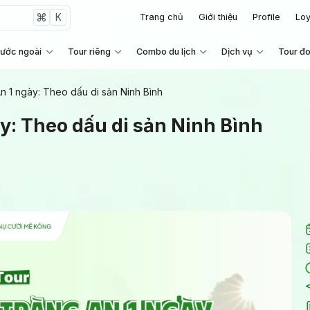
K
Trang chủ
Giới thiệu
Profile
Loy
nước ngoài
Tour riêng
Combo du lịch
Dịch vụ
Tour đ
n 1 ngày: Theo dấu di sản Ninh Bình
y: Theo dấu di sản Ninh Bình