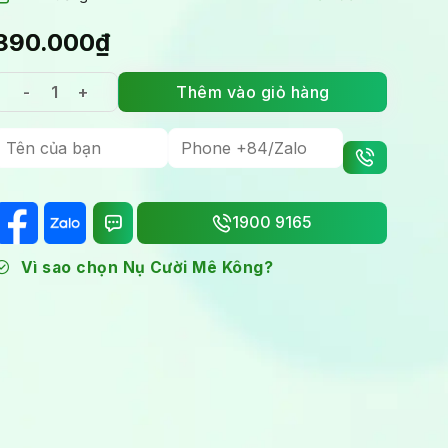
890.000
₫
Thêm vào giỏ hàng
Tour Bái Đính Tràng An 1 ngày: Theo dấu di sản Ninh B
1900 9165
Vì sao chọn Nụ Cười Mê Kông?