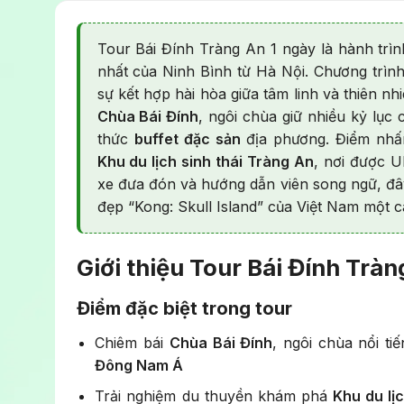
Tour Bái Đính Tràng An 1 ngày là hành trì
nhất của Ninh Bình từ Hà Nội. Chương trìn
sự kết hợp hài hòa giữa tâm linh và thiên nh
Chùa Bái Đính
, ngôi chùa giữ nhiều kỷ lục
thức
buffet đặc sản
địa phương. Điểm nhấn
Khu du lịch sinh thái Tràng An
, nơi được 
xe đưa đón và hướng dẫn viên song ngữ, đâ
đẹp “Kong: Skull Island” của Việt Nam một cá
Giới thiệu Tour Bái Đính Tràn
Điểm đặc biệt trong tour
Chiêm bái
Chùa Bái Đính
, ngôi chùa nổi t
Đông Nam Á
Trải nghiệm du thuyền khám phá
Khu du lị