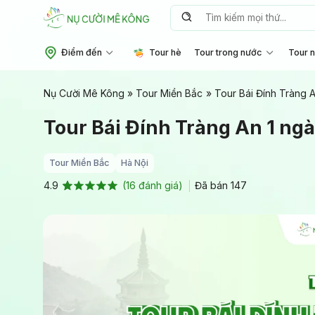
Chuyển
Tìm
đến
kiếm:
nội
Điểm đến
Tour hè
Tour trong nước
Tour 
dung
Nụ Cười Mê Kông
»
Tour Miền Bắc
»
Tour Bái Đính Tràng A
Tour Bái Đính Tràng An 1 ngà
Tour Miền Bắc
Hà Nội
(
16
đánh giá)
Đã bán
147
4.9
4.9
16
trên 5
dựa trên
đánh giá