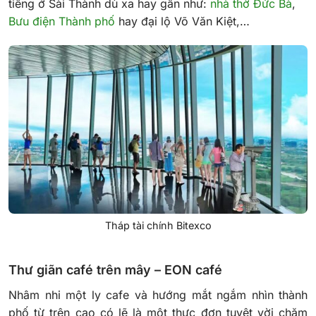
tiếng ở Sài Thành dù xa hay gần như:
nhà thờ Đức Bà
,
Bưu điện Thành phố
hay đại lộ Võ Văn Kiệt,…
Tháp tài chính Bitexco
Thư giãn café trên mây –
EON café
Nhâm nhi một ly cafe và hướng mắt ngắm nhìn thành
phố từ trên cao có lẽ là một thực đơn tuyệt vời chăm