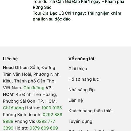
Tour du lịch Cần Giờ Đảo Khỉ 1 ngày – Khám phá
Rừng Sác
Tour Địa Đạo Củ Chi 1 ngày: Trải nghiệm khám
phá lịch sử độc đáo
Liên hệ
Về chúng tôi
Head Office:
Số 5, Đường
Giới thiệu
Trần Văn Hoài, Phường Ninh
Hồ sơ năng lực
Kiều, Thành phố Cần Thơ,
Việt Nam
.
Chỉ đường
VP.
Nhà sáng lập
HCM:
45 Đinh Tiên Hoàng,
Liên hệ
Phường Sài Gòn, TP. HCM.
Chỉ đường
Hotline:
1900 9165
Khách hàng thân thiết
Phòng Kinh doanh:
0292 888
9989
Phòng Vé:
0292 777
Tuyển dụng
3399
Hỗ trợ:
0379 609 669