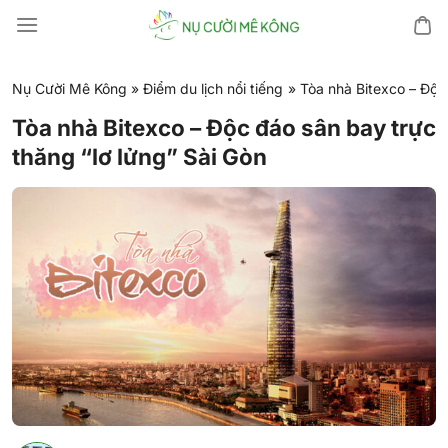
Chuyển
đến
nội
dung
Nụ Cười Mê Kông
»
Điểm du lịch nổi tiếng
»
Tòa nhà Bitexco – Độc
Tòa nhà Bitexco – Độc đáo sân bay trực
thăng “lơ lửng” Sài Gòn