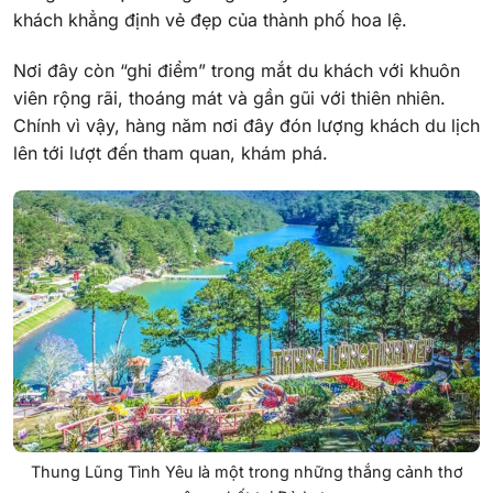
khách khẳng định vẻ đẹp của thành phố hoa lệ.
Nơi đây còn “ghi điểm” trong mắt du khách với khuôn
viên rộng rãi, thoáng mát và gần gũi với thiên nhiên.
Chính vì vậy, hàng năm nơi đây đón lượng khách du lịch
lên tới lượt đến tham quan, khám phá.
Thung Lũng Tình Yêu là một trong những thắng cảnh thơ