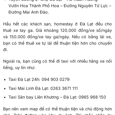
Vườn Hoa Thành Phố Hoa – Đường Nguyên Tử Lực –
Đường Mai Anh Đào.
Hầu hết các khách sạn, homestay ở Đà Lạt đều cho
thuê xe tay ga. Giá khoảng 120.000 đồng/xe số/ngày
và 150.000 đồng/xe tay ga/ngày. Nếu có bằng lái xe,
bạn có thể thuê xe tự lái để thuận tiện hơn cho chuyến
đi.
Ngoài ra, bạn cũng có thể đi taxi với nhiều hãng xe nổi
tiếng, uy tín như:
Taxi Đà Lạt 24h: 094 903 0279
Taxi Mai Linh Đà Lạt: 0263 3671 111
Taxi Sân bay Liên Khương – Đà Lạt: 0965 968 150
Bạn nên xem map để có thể thuận tiện và chủ động hơn