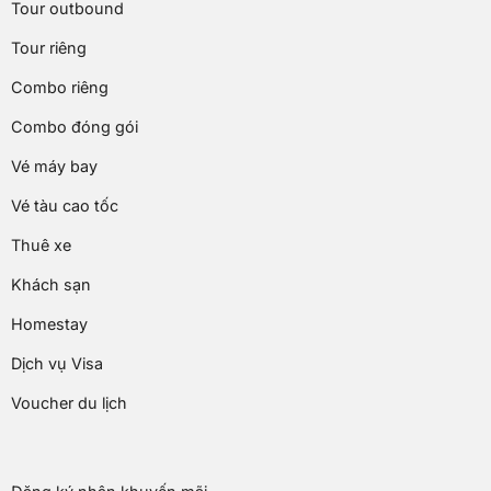
Tour outbound
Tour riêng
Combo riêng
Combo đóng gói
Vé máy bay
Vé tàu cao tốc
Thuê xe
Khách sạn
Homestay
Dịch vụ Visa
Voucher du lịch