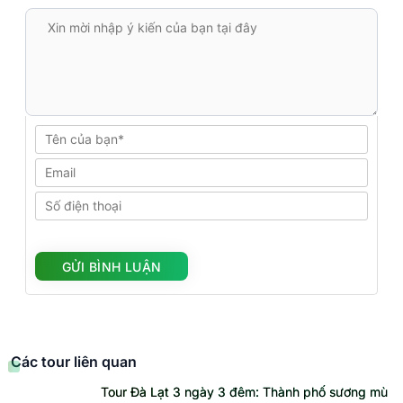
Các tour liên quan
Tour Đà Lạt 3 ngày 3 đêm: Thành phố sương mù