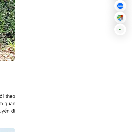
ởi theo
am quan
uyển đi