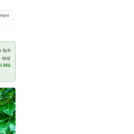
 chọn)
 lịch
t quý
i Mê