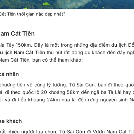
Cát Tiên thời gian nào đẹp nhất?
am Cát Tiên
ía Tây 150km. Đây là một trong những địa điểm du lịch Đ
u lịch Nam Cát Tiên
thu hút rất đông du khách đến đây ngh
Nam Cát Tiên, bạn có thể tham khảo:
cá nhân
 phương tiện vô cùng lý tưởng. Từ Sài Gòn, bạn đi theo quố
ái đi theo quốc lộ 20 khoảng 58km đến ngã ba Tà Lài hay 
trái và đi tiếp khoảng 24km nữa là đến rừng nguyên sinh 
xe khách
rất nhiều người lựa chọn. Từ Sài Gòn đi Vườn Nam Cát Ti