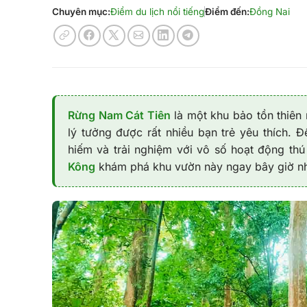
Chuyên mục:
Điểm du lịch nổi tiếng
Điểm đến:
Đồng Nai
Rừng Nam Cát Tiên
là một khu bảo tồn thiên 
lý tưởng được rất nhiều bạn trẻ yêu thích. 
hiếm và trải nghiệm với vô số hoạt động th
Kông
khám phá khu vườn này ngay bây giờ n