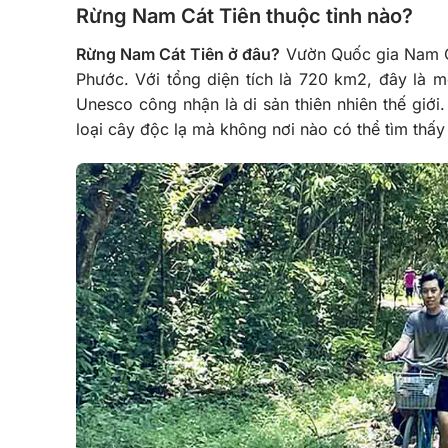
Rừng Nam Cát Tiên thuộc tỉnh nào?
Rừng Nam Cát Tiên ở đâu?
Vườn Quốc gia Nam Cá
Phước. Với tổng diện tích là 720 km2, đây là m
Unesco công nhận là di sản thiên nhiên thế giới
loại cây độc lạ mà không nơi nào có thể tìm thấy