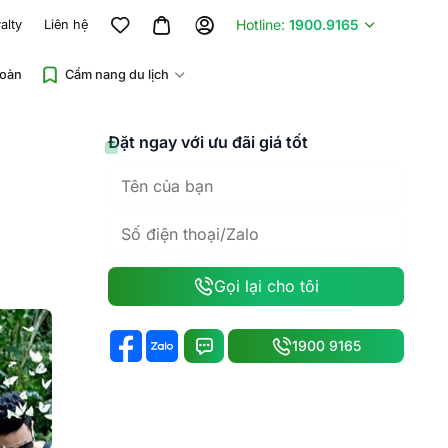
Hotline:
1900.9165
alty
Liên hệ
đoàn
Cẩm nang du lịch
Đặt ngay với ưu đãi giá tốt
Gọi lại cho tôi
1900 9165