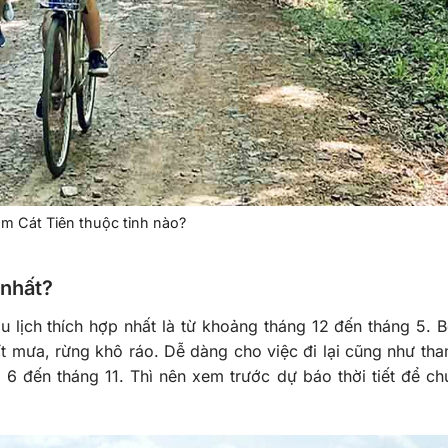
m Cát Tiên thuộc tỉnh nào?
 nhất?
du lịch thích hợp nhất là từ khoảng tháng 12 đến tháng 5. B
 ít mưa, rừng khô ráo. Dễ dàng cho việc đi lại cũng như th
 6 đến tháng 11. Thì nên xem trước dự báo thời tiết để ch