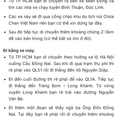
Từ TP HCM bạn di chuyển ra bến xe Miền Đông và
tìm các nhà xe chạy tuyến Bình Thuận, Đức Linh.
Các xe này sẽ đi qua cổng chào khu du lịch núi Chứa
Chan Việt Nam nên bạn có thể xin dừng tại đây.
Sau đó tiếp tục di chuyển thêm khoảng chừng 2-3km
để vào bên trong (có thể bắt xe ôm ở đó).
Đi bằng xe máy:
Từ TP HCM bạn di chuyển theo hướng xa lộ Hà Nội
xuống Cầu Đồng Nai. Sau khi đi qua trạm thu phí thì
rẽ phải vào QL51 rồi đi thẳng đến Võ Nguyên Giáp.
Đi đến cuối đường thì rẽ phải để vào QL1A. Tiếp tục
đi thẳng đến Trảng Bom – Long Khánh. Từ vòng
xuyến Long Khánh bạn rẽ trái vào đường Nguyễn
Văn Bé.
Đi thêm một đoạn sẽ thấy ngã ba Ông Đồn Đồng
Nai. Tại đây bạn rẽ phải rồi di chuyển thêm khoảng