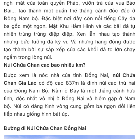
nghỉ mát của toàn quyền Pháp, vườn trà của vua Bảo
Đại… tạo thành một quần thể thắng cảnh độc đáo ở
Đông Nam bộ.
Đặc biệt nơi đây còn nổi tiếng Cây đa
ba gốc một ngọn. Mật Khu Hầm Hinh và các bãi đá tự
nhiên trùng trùng điệp điệp. Xen lẫn nhau tạo thành
những bức tường đá kỳ vĩ. Và những hang động được
tạo thành bởi sự sắp xếp của các khối đá to lớn chạy
ngầm trong lòng núi.
Núi Chứa Chan cao bao nhiêu km?
Được xem là nóc nhà của tỉnh Đồng Nai,
núi Chứa
Chan Gia Lào
có độ cao 837m là đỉnh núi cao thứ hai
của Đông Nam Bộ. Nằm ở Đây là một thắng cảnh hữu
tình, độc nhất vô nhị ở Đồng Nai và hiếm gặp ở Nam
bộ. Núi có dáng hình vòng cung gồm ba ngọn đồi liên
tiếp nhau giống hình bát úp.
Đường đi Núi Chứa Chan Đồng Nai