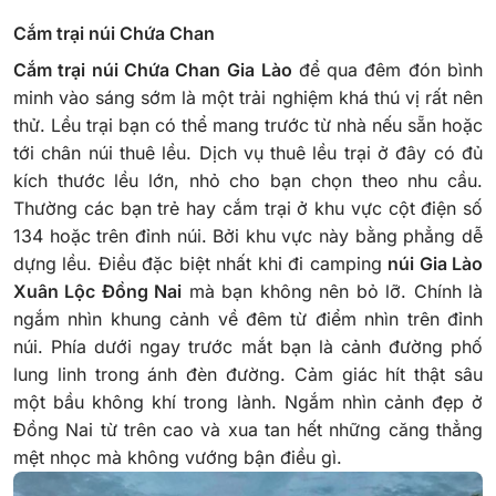
Cắm trại núi Chứa Chan
Cắm trại núi Chứa Chan
Gia Lào
để qua đêm đón bình
minh vào sáng sớm là một trải nghiệm khá thú vị rất nên
thử. Lều trại bạn có thể mang trước từ nhà nếu sẵn hoặc
tới chân núi thuê lều. Dịch vụ thuê lều trại ở đây có đủ
kích thước lều lớn, nhỏ cho bạn chọn theo nhu cầu.
Thường các bạn trẻ hay cắm trại ở khu vực cột điện số
134 hoặc trên đỉnh núi. Bởi khu vực này bằng phẳng dễ
dựng lều.
Điều đặc biệt nhất khi đi camping
núi Gia Lào
Xuân Lộc Đồng Nai
mà bạn không nên bỏ lỡ. Chính là
ngắm nhìn khung cảnh về đêm từ điểm nhìn trên đỉnh
núi. Phía dưới ngay trước mắt bạn là cảnh đường phố
lung linh trong ánh đèn đường. Cảm giác hít thật sâu
một bầu không khí trong lành. Ngắm nhìn cảnh đẹp ở
Đồng Nai từ trên cao và xua tan hết những căng thẳng
mệt nhọc mà không vướng bận điều gì.