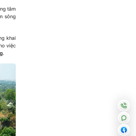
ung tâm
ồm sông
ng khai
ho việc
ng
.