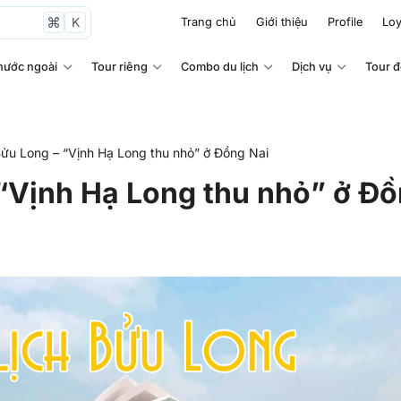
K
Trang chủ
Giới thiệu
Profile
Loy
nước ngoài
Tour riêng
Combo du lịch
Dịch vụ
Tour 
Bửu Long – “Vịnh Hạ Long thu nhỏ” ở Đồng Nai
 “Vịnh Hạ Long thu nhỏ” ở Đ