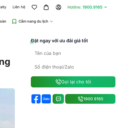
Hotline:
1900.9165
alty
Liên hệ
đoàn
Cẩm nang du lịch
Đặt ngay với ưu đãi giá tốt
ồng
Gọi lại cho tôi
1900 9165