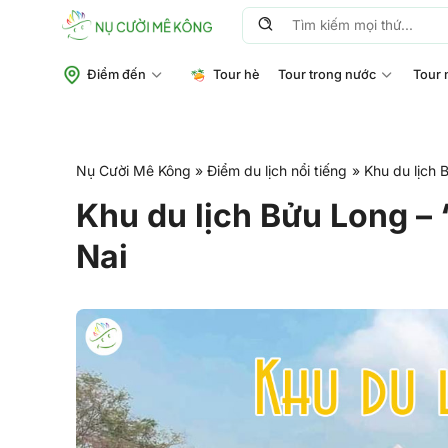
Chuyển
Tìm
đến
kiếm:
nội
Điểm đến
Tour hè
Tour trong nước
Tour 
dung
Nụ Cười Mê Kông
»
Điểm du lịch nổi tiếng
»
Khu du lịch 
Khu du lịch Bửu Long –
Nai