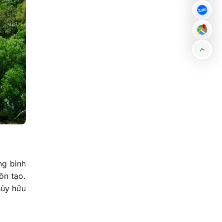
ng bình
ôn tạo.
hủy hữu