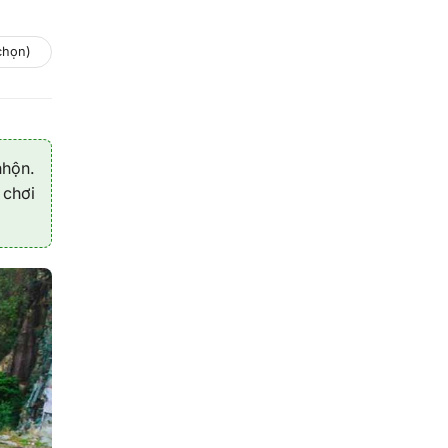
chọn)
nhộn.
 chơi