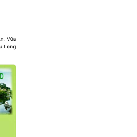
An. Vừa
ửu Long