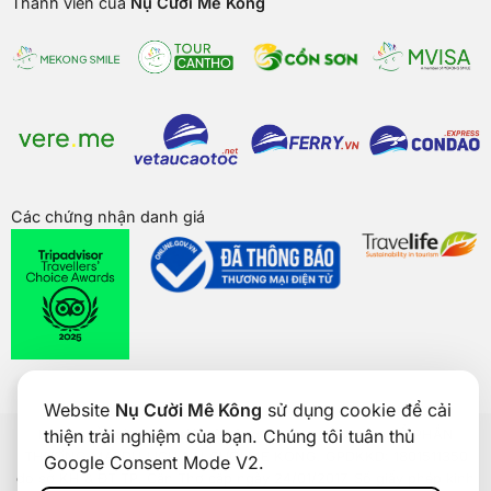
Thành viên của
Nụ Cười Mê Kông
Các chứng nhận danh giá
Website
Nụ Cười Mê Kông
sử dụng cookie để cải
thiện trải nghiệm của bạn. Chúng tôi tuân thủ
Bản quyền của
Nụ Cười Mê Kông
® 2026. CÔNG TY CỔ PHẦN
THƯƠNG MẠI DU LỊCH NỤ CƯỜI MÊ KÔNG. GPDKKD: 1801511350
Google Consent Mode V2.
do sở KH & ĐT TP. Cần Thơ cấp ngày 24/01/2017. Số giấy phép kinh