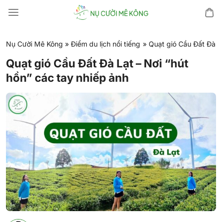
Chuyển
đến
nội
dung
Nụ Cười Mê Kông
»
Điểm du lịch nổi tiếng
»
Quạt gió Cầu Đất Đà Lạ
Quạt gió Cầu Đất Đà Lạt – Nơi “hút
hồn” các tay nhiếp ảnh