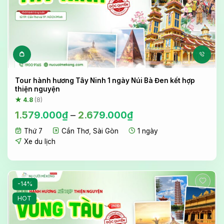
Sản phẩm này có nhiều biến 
Tour hành hương Tây Ninh 1 ngày Núi Bà Đen kết hợp
thiện nguyện
★ 4.8
(8)
1.579.000
₫
–
2.679.000
₫
Thứ 7
Cần Thơ
,
Sài Gòn
1 ngày
Xe du lịch
-14%
HOT