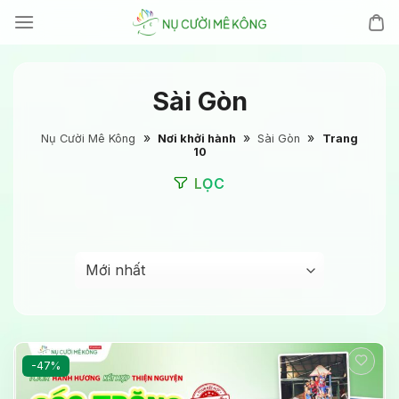
Chuyển
đến
nội
dung
Sài Gòn
»
»
»
Nụ Cười Mê Kông
Nơi khởi hành
Sài Gòn
Trang
10
LỌC
-47%