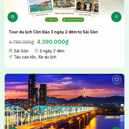
Tour du lịch Côn Đảo 3 ngày 2 đêm từ Sài Gòn
Giá
Giá
4.390.000
₫
4.790.000
₫
gốc
hiện
Sài Gòn
3 ngày 2 đêm
là:
tại
4.790.000₫.
là:
Tàu cao tốc
,
Xe du lịch
4.390.000₫.