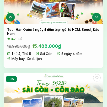
Tour Hàn Quốc 5 ngày 4 đêm trọn gói từ HCM: Seoul, Đảo
Nami
★ 4.7
(33)
Giá
Giá
15.488.000
₫
19.990.000
₫
gốc
hiện
Thứ 4
,
Thứ 5
Sài Gòn
5 ngày 4 đêm
là:
tại
19.990.000₫.
là:
Máy bay
,
Xe du lịch
15.488.000₫.
-8%