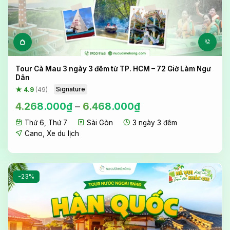
Sản phẩm này có nhiều biến 
Tour Cà Mau 3 ngày 3 đêm từ TP. HCM – 72 Giờ Làm Ngư
Dân
Signature
★ 4.9
(49)
4.268.000
₫
–
6.468.000
₫
Thứ 6
,
Thứ 7
Sài Gòn
3 ngày 3 đêm
Cano
,
Xe du lịch
-23%