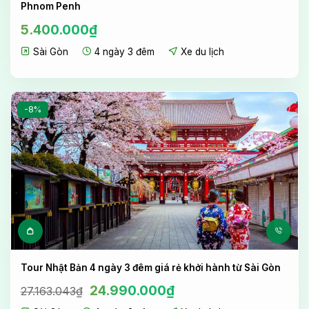
Phnom Penh
5.400.000
₫
Sài Gòn
4 ngày 3 đêm
Xe du lịch
-8%
Tour Nhật Bản 4 ngày 3 đêm giá rẻ khởi hành từ Sài Gòn
Giá
Giá
24.990.000
₫
27.163.043
₫
gốc
hiện