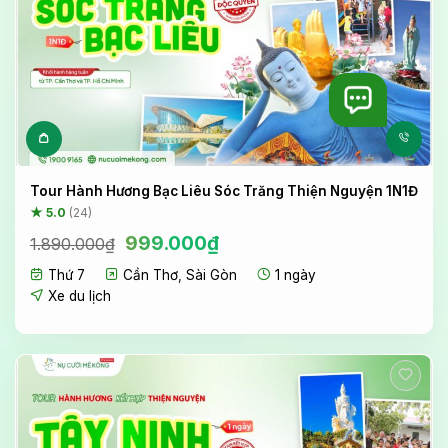
Tour Hành Hương Bạc Liêu Sóc Trăng Thiện Nguyện 1N1Đ
★ 5.0
(24)
Giá
Giá
999.000
₫
1.890.000
₫
gốc
hiện
Thứ 7
Cần Thơ
,
Sài Gòn
1 ngày
là:
tại
1.890.000₫.
là:
Xe du lịch
999.000₫.