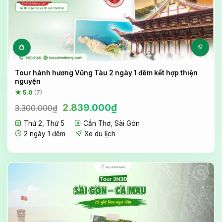
Tour hành hương Vũng Tàu 2 ngày 1 đêm kết hợp thiện
nguyện
★ 5.0
(7)
Giá
Giá
2.839.000
₫
3.300.000
₫
gốc
hiện
Thứ 2
,
Thứ 5
Cần Thơ
,
Sài Gòn
là:
tại
3.300.000₫.
là:
2 ngày 1 đêm
Xe du lịch
2.839.000₫.