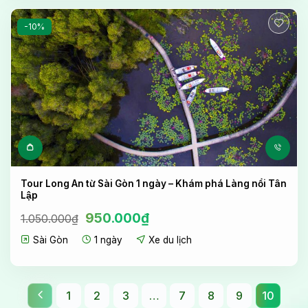
-10%
Tour Long An từ Sài Gòn 1 ngày – Khám phá Làng nổi Tân
Lập
Giá
Giá
950.000
₫
1.050.000
₫
gốc
hiện
Sài Gòn
1 ngày
Xe du lịch
là:
tại
1.050.000₫.
là:
950.000₫.
1
2
3
…
7
8
9
10