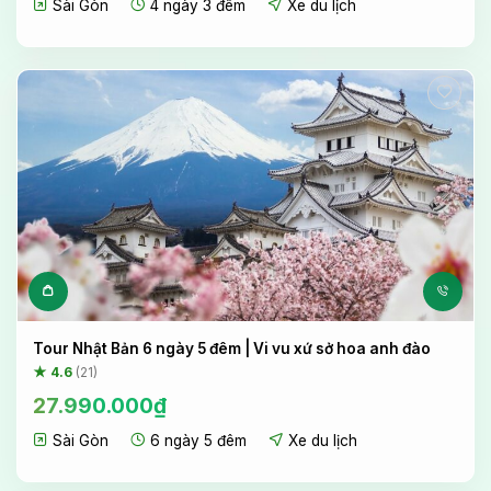
Sài Gòn
4 ngày 3 đêm
Xe du lịch
là:
tại
27.163.043₫.
là:
24.990.000₫.
Tour Nhật Bản 6 ngày 5 đêm | Vi vu xứ sở hoa anh đào
★ 4.6
(21)
27.990.000
₫
Sài Gòn
6 ngày 5 đêm
Xe du lịch