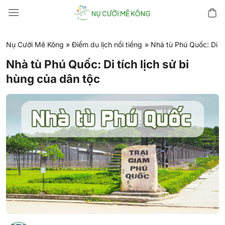
Chuyển
đến
nội
dung
Nụ Cười Mê Kông
»
Điểm du lịch nổi tiếng
»
Nhà tù Phú Quốc: Di tí
Nhà tù Phú Quốc: Di tích lịch sử bi
hùng của dân tộc