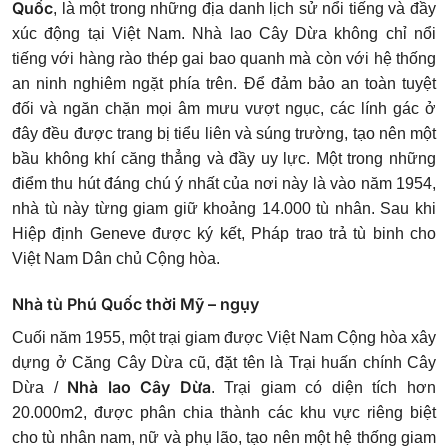
Quốc
, là một trong những địa danh lịch sử nổi tiếng và đầy
xúc động tại Việt Nam. Nhà lao Cây Dừa không chỉ nổi
tiếng với hàng rào thép gai bao quanh mà còn với hệ thống
an ninh nghiêm ngặt phía trên. Để đảm bảo an toàn tuyệt
đối và ngăn chặn mọi âm mưu vượt ngục, các lính gác ở
đây đều được trang bị tiểu liên và súng trường, tạo nên một
bầu không khí căng thẳng và đầy uy lực. Một trong những
điểm thu hút đáng chú ý nhất của nơi này là vào năm 1954,
nhà tù này từng giam giữ khoảng 14.000 tù nhân. Sau khi
Hiệp định Geneve được ký kết, Pháp trao trả tù binh cho
Việt Nam Dân chủ Cộng hòa.
Nhà tù Phú Quốc thời Mỹ – ngụy
Cuối năm 1955, một trại giam được Việt Nam Cộng hòa xây
dựng ở Căng Cây Dừa cũ, đặt tên là Trại huấn chính Cây
Nhà lao Cây Dừa
Dừa /
. Trại giam có diện tích hơn
20.000m2, được phân chia thành các khu vực riêng biệt
cho tù nhân nam, nữ và phụ lão, tạo nên một hệ thống giam