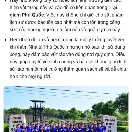
Hãy nhớ không tự ý sờ hoặc làm ảnh hưởng đến các
Trại
hiện vật trưng bày và các đồ có liên quan trong
giam Phú Quốc
. Việc này không chỉ giữ cho vật phẩm,
lịch sử được bảo tồn cao nhất mà còn tôn trọng công
sức của những người đã làm nên và quản lý nơi này.
Đem theo đồ ăn và nước uống là một ý tưởng tuyệt vời
khi thăm Nhà tù Phú Quốc, nhưng nhớ sau khi sử dụng
xong, hãy đảm bảo vứt rác vào đúng nơi quy định. Điều
này giúp duy trì vệ sinh chung và bảo vệ không gian lịch
sử, tạo ra một môi trường thăm quan sạch sẽ và dễ chịu
hơn cho mọi người.