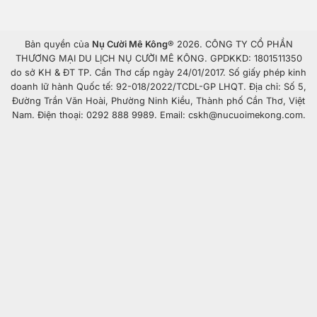
Bản quyền của
Nụ Cười Mê Kông
® 2026. CÔNG TY CỔ PHẦN
THƯƠNG MẠI DU LỊCH NỤ CƯỜI MÊ KÔNG. GPDKKD: 1801511350
do sở KH & ĐT TP. Cần Thơ cấp ngày 24/01/2017. Số giấy phép kinh
doanh lữ hành Quốc tế: 92-018/2022/TCDL-GP LHQT. Địa chỉ: Số 5,
Đường Trần Văn Hoài, Phường Ninh Kiều, Thành phố Cần Thơ, Việt
Nam. Điện thoại: 0292 888 9989. Email: cskh@nucuoimekong.com.