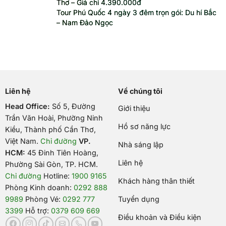
Thơ – Giá chỉ 4.390.000đ
Tour Phú Quốc 4 ngày 3 đêm trọn gói: Du hí Bắc
– Nam Đảo Ngọc
Liên hệ
Về chúng tôi
Head Office:
Số 5, Đường
Giới thiệu
Trần Văn Hoài, Phường Ninh
Hồ sơ năng lực
Kiều, Thành phố Cần Thơ,
Việt Nam
.
Chỉ đường
VP.
Nhà sáng lập
HCM:
45 Đinh Tiên Hoàng,
Liên hệ
Phường Sài Gòn, TP. HCM.
Chỉ đường
Hotline:
1900 9165
Khách hàng thân thiết
Phòng Kinh doanh:
0292 888
9989
Phòng Vé:
0292 777
Tuyển dụng
3399
Hỗ trợ:
0379 609 669
Điều khoản và Điều kiện