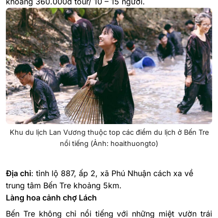
khoảng 360.000đ tour/ 10 – 15 người.
Khu du lịch Lan Vương thuộc top các điểm du lịch ở Bến Tre
nổi tiếng (Ảnh: hoaithuongto)
Địa chỉ
: tỉnh lộ 887, ấp 2, xã Phú Nhuận cách xa về
trung tâm Bến Tre khoảng 5km.
Làng hoa cảnh chợ Lách
Bến Tre không chỉ nổi tiếng với những miệt vườn trái