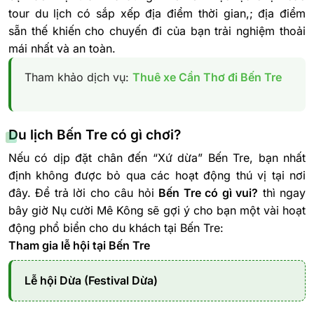
tour du lịch có sắp xếp địa điểm thời gian,; địa điểm
sẵn thế khiến cho chuyến đi của bạn trải nghiệm thoải
mái nhất và an toàn.
Tham khảo dịch vụ:
Thuê xe Cần Thơ đi Bến Tre
Du lịch Bến Tre có gì chơi?
Nếu có dịp đặt chân đến “Xứ dừa” Bến Tre, bạn nhất
định không được bỏ qua các hoạt động thú vị tại nơi
đây. Để trả lời cho câu hỏi
Bến Tre có gì vui?
thì ngay
bây giờ Nụ cười Mê Kông sẽ gợi ý cho bạn một vài hoạt
động phổ biển cho du khách tại Bến Tre:
Tham gia lễ hội tại Bến Tre
Lễ hội Dừa (Festival Dừa)