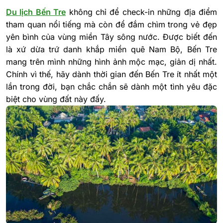
Du lịch Bến Tre
không chỉ để check-in những địa điểm
tham quan nổi tiếng mà còn để đắm chìm trong vẻ đẹp
yên bình của vùng miền Tây sông nước. Được biết đến
là xứ dừa trứ danh khắp miền quê Nam Bộ, Bến Tre
mang trên mình những hình ảnh mộc mạc, giản dị nhất.
Chính vì thế, hãy dành thời gian đến Bến Tre ít nhất một
lần trong đời, bạn chắc chắn sẽ dành một tình yêu đặc
biệt cho vùng đất này đấy.