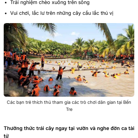
Trải nghiệm chèo xuồng trên sông
Vui chơi, lắc lư trên những cây cầu lắc thú vị
Các bạn trẻ thích thú tham gia các trò chơi dân gian tại Bến
Tre
Thưởng thức trái cây ngay tại vườn và nghe đờn ca tài
tử