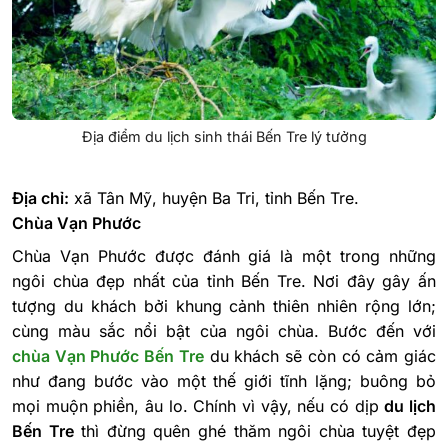
Địa điểm du lịch sinh thái Bến Tre lý tưởng
Địa chỉ:
xã Tân Mỹ, huyện Ba Tri, tỉnh Bến Tre.
Chùa Vạn Phước
Chùa Vạn Phước được đánh giá là một trong những
ngôi chùa đẹp nhất của tỉnh Bến Tre. Nơi đây gây ấn
tượng du khách bởi khung cảnh thiên nhiên rộng lớn;
cùng màu sắc nổi bật của ngôi chùa. Bước đến với
chùa Vạn Phước Bến Tre
du khách sẽ còn có cảm giác
như đang bước vào một thế giới tĩnh lặng; buông bỏ
mọi muộn phiền, âu lo. Chính vì vậy, nếu có dịp
du lịch
Bến Tre
thì đừng quên ghé thăm ngôi chùa tuyệt đẹp