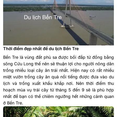
Thời điểm đẹp nhất để du lịch Bến Tre
Bến Tre là vùng đất phù sa được bồi đắp từ đồng bằng
sông Cửu Long thế nên sẽ thuận lợi cho người nông dân
trồng nhiều loại cây ăn trái nhất. Hiện nay có rất nhiều
miệt vườn trồng cây ăn quả nổi tiếng được đưa vào du
lịch và trồng xuất khẩu khắp nơi. Nên thời điểm thu
hoạch mùa vụ trái cây từ tháng 5 đến 9 sẽ là phù hợp
nhất để bạn có thể chiêm ngưỡng hết những cảnh quan
ở Bến Tre.