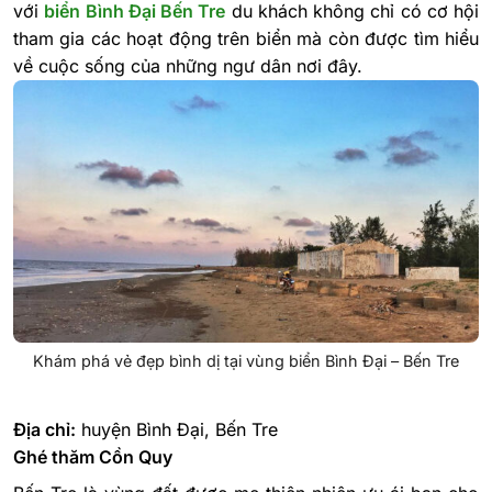
với
biển Bình Đại Bến Tre
du khách không chỉ có cơ hội
tham gia các hoạt động trên biển mà còn được tìm hiểu
về cuộc sống của những ngư dân nơi đây.
Khám phá vẻ đẹp bình dị tại vùng biển Bình Đại – Bến Tre
Địa chỉ:
huyện Bình Đại, Bến Tre
Ghé thăm Cồn Quy