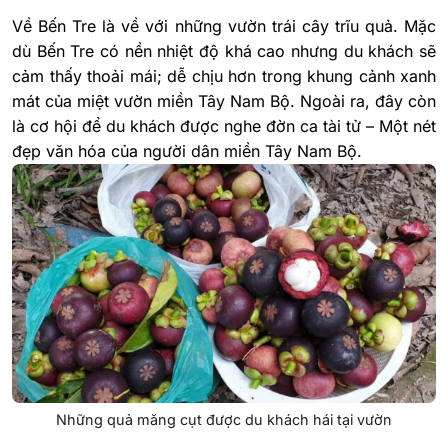
Về Bến Tre là về với những vườn trái cây trĩu quả. Mặc
dù Bến Tre có nền nhiệt độ khá cao nhưng du khách sẽ
cảm thấy thoải mái; dễ chịu hơn trong khung cảnh xanh
mát của miệt vườn miền Tây Nam Bộ. Ngoài ra, đây còn
là cơ hội để du khách được nghe đờn ca tài tử – Một nét
đẹp văn hóa của người dân miền Tây Nam Bộ.
Những quả măng cụt được du khách hái tại vườn