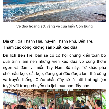
Vẻ đẹp hoang sơ, vắng vẻ của biển Cồn Bửng
Địa chỉ
: xã Thạnh Hải, huyện Thạnh Phú, Bến Tre.
Thăm các công xưởng sản xuất kẹo dừa
Du lịch Bến Tre
, bạn sẽ có cơ hội chứng kiến toàn bộ
quá trình làm nên những viên kẹo dừa vô cùng thơm
ngon và đậm vị miền Tây Nam Bộ này. Từ khâu pha
chế, nấu kẹo, cắt kẹo, đóng gói đều được làm thủ công
và truyền thống. Chắc chắn đây sẽ là một trải nghiệm
tuyệt với trong chuyến du lịch của bạn đấy nhé.