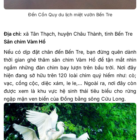
Đến Cồn Quy du lịch miệt vườn Bến Tre
Địa chỉ:
xã Tân Thạch, huyện Châu Thành, tỉnh Bến Tre
Sân chim Vàm Hồ
Nếu có dịp đặt chân đến Bến Tre, bạn đừng quên dành
thời gian ghé thăm sân chim Vàm Hồ để tận mắt nhìn
ngắm những đàn chim bay lượn trên bầu trời. Nơi đây
hiện đang sở hữu trên 120 loài chim quý hiếm như: cò;
vạc, cồng cộc, diệc xám, le le,… Ngoài ra, nơi đây còn
được xem là khu vực hệ sinh thái tiêu biểu cho rừng
ngập mặn ven biển của Đồng bằng sông Cửu Long.