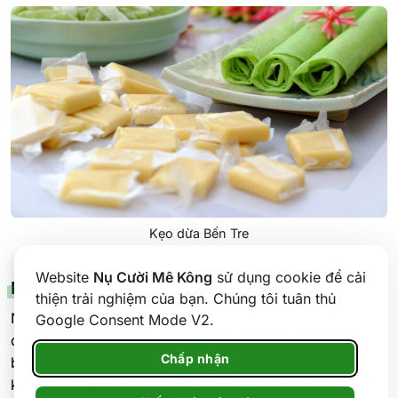
Kẹo dừa Bến Tre
Website
Nụ Cười Mê Kông
sử dụng cookie để cải
Khách sạn – Homestay ở Bến Tre
thiện trải nghiệm của bạn. Chúng tôi tuân thủ
Ngày nay, Bến Tre đã bắt đầu phát triển đa dạng các
Google Consent Mode V2.
dịch vụ lưu trú dành cho khách du lịch. Chính vì vậy,
Chấp nhận
bạn có thể dễ dàng tìm thấy các
homestay Bến Tre
,
khách sạn, resort với tiếu chuẩn từ 3* – 5*. Dưới đây,