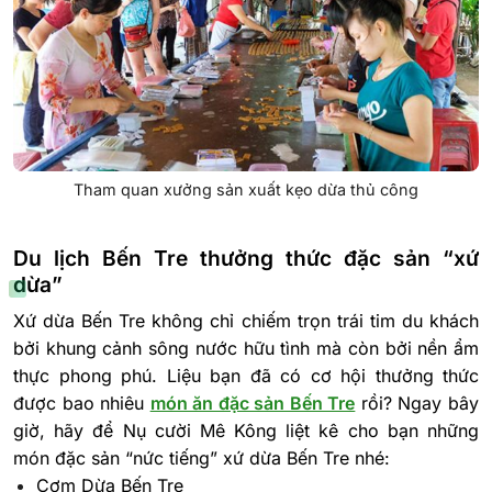
Tham quan xưởng sản xuất kẹo dừa thủ công
Du lịch Bến Tre thưởng thức đặc sản “xứ
dừa”
Xứ dừa Bến Tre không chỉ chiếm trọn trái tim du khách
bởi khung cảnh sông nước hữu tình mà còn bởi nền ẩm
thực phong phú. Liệu bạn đã có cơ hội thưởng thức
được bao nhiêu
món ăn đặc sản Bến Tre
rồi? Ngay bây
giờ, hãy để Nụ cười Mê Kông liệt kê cho bạn những
món đặc sản “nức tiếng” xứ dừa Bến Tre nhé:
Cơm Dừa Bến Tre