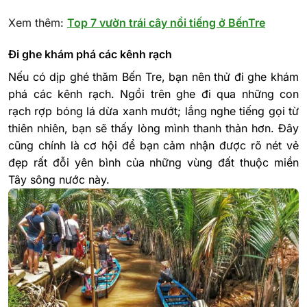
Xem thêm:
Top 7 vườn trái cây nổi tiếng ở BếnTre
Đi ghe khám phá các kênh rạch
Nếu có dịp ghé thăm Bến Tre, bạn nên thử đi ghe khám
phá các kênh rạch. Ngồi trên ghe đi qua những con
rạch rợp bóng lá dừa xanh mướt; lắng nghe tiếng gọi từ
thiên nhiên, bạn sẽ thấy lòng mình thanh thản hơn. Đây
cũng chính là cơ hội để bạn cảm nhận được rõ nét vẻ
đẹp rất đỗi yên bình của những vùng đất thuộc miền
Tây sông nước này.