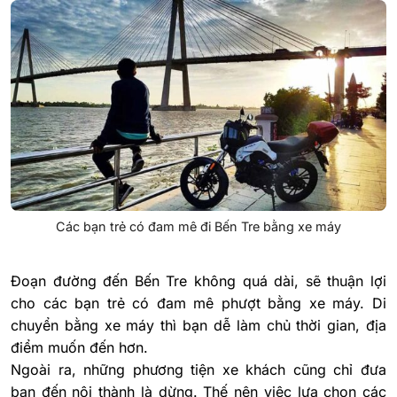
Các bạn trẻ có đam mê đi Bến Tre bằng xe máy
Đoạn đường đến Bến Tre không quá dài, sẽ thuận lợi
cho các bạn trẻ có đam mê phượt bằng xe máy. Di
chuyển bằng xe máy thì bạn dễ làm chủ thời gian, địa
điểm muốn đến hơn.
Ngoài ra, những phương tiện xe khách cũng chỉ đưa
bạn đến nội thành là dừng. Thế nên việc lựa chọn các