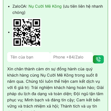
ZaloOA:
Nụ Cười Mê Kông
(ưu tiên liên hệ nhanh
chóng)
Xin chân thành cảm ơn sự đồng hành của quý
khách hàng cùng Nụ Cười Mê Kông trong suốt 8
năm qua. Chúng tôi luôn thể hiện cam kết dịch vụ
với 6 giá trị: Trải nghiệm khách hàng hoàn hảo; Giải
pháp du lịch đa dạng và toàn diện; Đội ngũ tận tâm
phục vụ; Minh bạch và đáng tin cậy; Cam kết bền
vững và trách nhiệm xã hội; Thành tích và uy tín