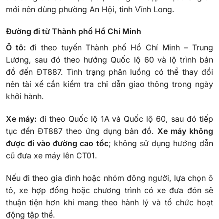
mới nên dùng phường An Hội, tỉnh Vĩnh Long.
Đường đi từ Thành phố Hồ Chí Minh
Ô tô:
đi theo tuyến Thành phố Hồ Chí Minh – Trung
Lương, sau đó theo hướng Quốc lộ 60 và lộ trình bản
đồ đến ĐT887. Tình trạng phân luồng có thể thay đổi
nên tài xế cần kiểm tra chỉ dẫn giao thông trong ngày
khởi hành.
Xe máy:
đi theo Quốc lộ 1A và Quốc lộ 60, sau đó tiếp
tục đến ĐT887 theo ứng dụng bản đồ.
Xe máy không
được đi vào đường cao tốc
; không sử dụng hướng dẫn
cũ đưa xe máy lên CT01.
Nếu đi theo gia đình hoặc nhóm đông người, lựa chọn ô
tô, xe hợp đồng hoặc chương trình có xe đưa đón sẽ
thuận tiện hơn khi mang theo hành lý và tổ chức hoạt
động tập thể.