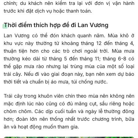
chỉnh; du khách nên kiểm tra lại với đơn vị vận hành
trước khi đặt dịch vụ hoặc thanh toán.
Thời điểm thích hợp để đi Lan Vương
Lan Vương có thể đón khách quanh năm. Mùa khô ở
khu vực này thường từ khoảng tháng 12 đến tháng 4,
thuận tiện hơn cho các trò chơi ngoài trời. Mùa mưa
thường kéo dài từ tháng 5 đến tháng 11; tháng 6-8 có
thể gặp mưa rào nhưng lại trùng mùa của một số loại
trái cây. Nếu đi vào giai đoạn này, bạn nên xem dự báo
thời tiết và chuẩn bị áo mưa, túi chống nước.
Trái cây trong khuôn viên chín theo mùa nên không nên
mặc định lúc nào cũng có đủ măng cụt, sầu riêng hoặc
chôm chôm. Các dịp cuối tuần và ngày lễ thường đông
hơn; đoàn lớn nên thống nhất trước chương trình, bữa
ăn và hoạt động muốn tham gia.