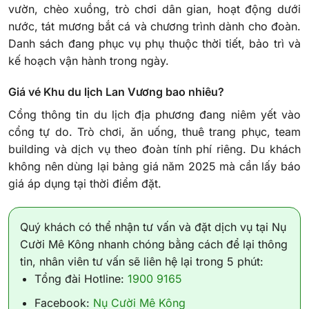
vườn, chèo xuồng, trò chơi dân gian, hoạt động dưới
nước, tát mương bắt cá và chương trình dành cho đoàn.
Danh sách đang phục vụ phụ thuộc thời tiết, bảo trì và
kế hoạch vận hành trong ngày.
Giá vé Khu du lịch Lan Vương bao nhiêu?
Cổng thông tin du lịch địa phương đang niêm yết vào
cổng tự do. Trò chơi, ăn uống, thuê trang phục, team
building và dịch vụ theo đoàn tính phí riêng. Du khách
không nên dùng lại bảng giá năm 2025 mà cần lấy báo
giá áp dụng tại thời điểm đặt.
Quý khách có thể nhận tư vấn và đặt dịch vụ tại Nụ
Cười Mê Kông nhanh chóng bằng cách để lại thông
tin, nhân viên tư vấn sẽ liên hệ lại trong 5 phút:
Tổng đài Hotline:
1900 9165
Facebook:
Nụ Cười Mê Kông