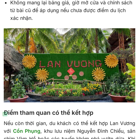
Không mang lại bảng giá, giờ mở cửa và chính sách
từ bài cũ để áp dụng nếu chưa được điểm du lịch
xác nhận.
Điểm tham quan có thể kết hợp
Nếu còn thời gian, du khách có thể kết hợp Lan Vương
với
Cồn Phụng
, khu lưu niệm Nguyễn Đình Chiểu, sân
chim Vàm Hồ hoặc các tuyến khám phá vườn dừa. Khi