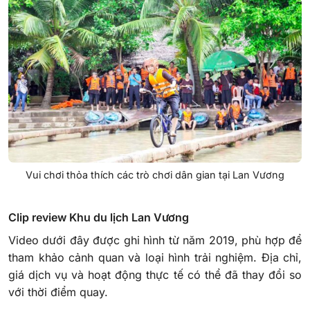
Vui chơi thỏa thích các trò chơi dân gian tại Lan Vương
Clip review Khu du lịch Lan Vương
Video dưới đây được ghi hình từ năm 2019, phù hợp để
tham khảo cảnh quan và loại hình trải nghiệm. Địa chỉ,
giá dịch vụ và hoạt động thực tế có thể đã thay đổi so
với thời điểm quay.