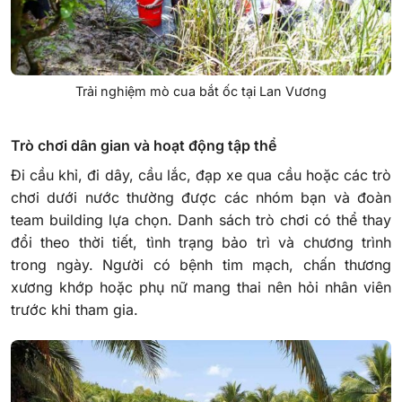
Trải nghiệm mò cua bắt ốc tại Lan Vương
Trò chơi dân gian và hoạt động tập thể
Đi cầu khỉ, đi dây, cầu lắc, đạp xe qua cầu hoặc các trò
chơi dưới nước thường được các nhóm bạn và đoàn
team building lựa chọn. Danh sách trò chơi có thể thay
đổi theo thời tiết, tình trạng bảo trì và chương trình
trong ngày. Người có bệnh tim mạch, chấn thương
xương khớp hoặc phụ nữ mang thai nên hỏi nhân viên
trước khi tham gia.