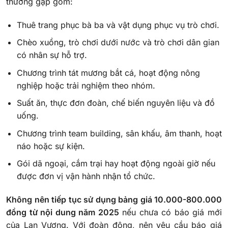
thường gặp gồm:
Thuê trang phục bà ba và vật dụng phục vụ trò chơi.
Chèo xuồng, trò chơi dưới nước và trò chơi dân gian
có nhân sự hỗ trợ.
Chương trình tát mương bắt cá, hoạt động nông
nghiệp hoặc trải nghiệm theo nhóm.
Suất ăn, thực đơn đoàn, chế biến nguyên liệu và đồ
uống.
Chương trình team building, sân khấu, âm thanh, hoạt
náo hoặc sự kiện.
Gói dã ngoại, cắm trại hay hoạt động ngoài giờ nếu
được đơn vị vận hành nhận tổ chức.
Không nên tiếp tục sử dụng bảng giá 10.000-800.000
đồng từ nội dung năm 2025
nếu chưa có báo giá mới
của Lan Vương. Với đoàn đông, nên yêu cầu báo giá