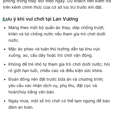
phòng trống thay đổi theo ngày. Du khách nên kiểm tra
trên kênh chính thức của cơ sở lưu trú trước khi đặt.
Lưu ý khi vui chơi tại Lan Vương
Mang theo một bộ quần áo thay, dép chống trượt,
khăn và túi chống nước nếu tham gia trò chơi dưới
nước.
Mặc áo phao và tuân thủ hướng dẫn tại khu vực
xuồng, ao, cầu dây hoặc trò chơi vận động.
Không để trẻ nhỏ tự tham gia trò chơi dưới nước; hỏi
rõ giới hạn tuổi, chiều cao và điều kiện sức khỏe.
Đoàn đông nên đặt trước bữa ăn và chương trình;
yêu cầu xác nhận dịch vụ, phụ thu, đặt cọc và
hoàn/hủy bằng văn bản.
Ngày mưa, một số trò chơi có thể tạm ngưng để bảo
đảm an toàn.