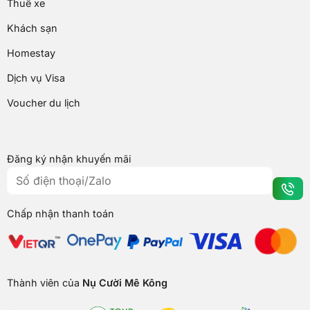
Thuê xe
Khách sạn
Homestay
Dịch vụ Visa
Voucher du lịch
Đăng ký nhận khuyến mãi
Chấp nhận thanh toán
Thành viên của
Nụ Cười Mê Kông