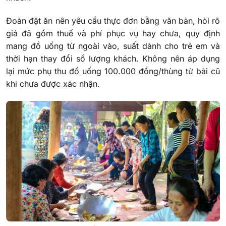
Đoàn đặt ăn nên yêu cầu thực đơn bằng văn bản, hỏi rõ
giá đã gồm thuế và phí phục vụ hay chưa, quy định
mang đồ uống từ ngoài vào, suất dành cho trẻ em và
thời hạn thay đổi số lượng khách. Không nên áp dụng
lại mức phụ thu đồ uống 100.000 đồng/thùng từ bài cũ
khi chưa được xác nhận.