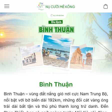
Chuyển
đến
nội
dung
Bình Thuận
Bình Thuận – vùng đất nắng gió nơi cực Nam Trung Bộ,
nổi bật với bờ biển dài 192km, những đồi cát vàng óng
trải dài bất tận và thủ phủ thanh long trứ danh. Đến