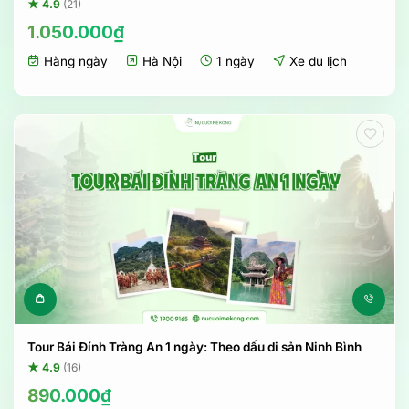
★ 4.9
(21)
1.050.000
₫
Hàng ngày
Hà Nội
1 ngày
Xe du lịch
Tour Bái Đính Tràng An 1 ngày: Theo dấu di sản Ninh Bình
★ 4.9
(16)
890.000
₫