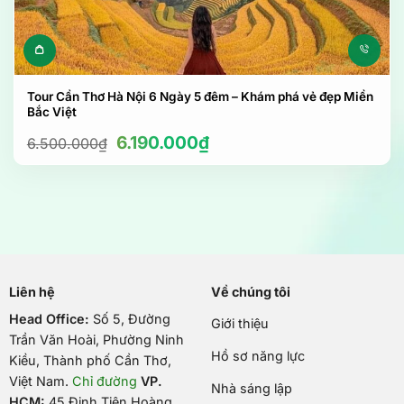
Tour Cần Thơ Hà Nội 6 Ngày 5 đêm – Khám phá vẻ đẹp Miền
Bắc Việt
Giá
Giá
6.190.000
₫
6.500.000
₫
gốc
hiện
là:
tại
6.500.000₫.
là:
6.190.000₫.
Liên hệ
Về chúng tôi
Head Office:
Số 5, Đường
Giới thiệu
Trần Văn Hoài, Phường Ninh
Hồ sơ năng lực
Kiều, Thành phố Cần Thơ,
Việt Nam
.
Chỉ đường
VP.
Nhà sáng lập
HCM:
45 Đinh Tiên Hoàng,