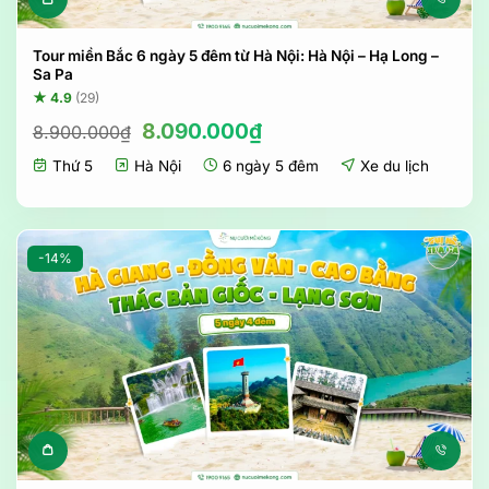
Tour miền Bắc 6 ngày 5 đêm từ Hà Nội: Hà Nội – Hạ Long –
Sa Pa
★ 4.9
(29)
Giá
Giá
8.090.000
₫
8.900.000
₫
gốc
hiện
Thứ 5
Hà Nội
6 ngày 5 đêm
Xe du lịch
là:
tại
8.900.000₫.
là:
8.090.000₫.
-14%