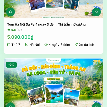
Tour Hà Nội Sa Pa 4 ngày 3 đêm: Thị trấn mờ sương
★ 4.8
(37)
5.090.000
₫
Thứ 7
Hà Nội
4 ngày 3 đêm
Xe du lịch
-9%