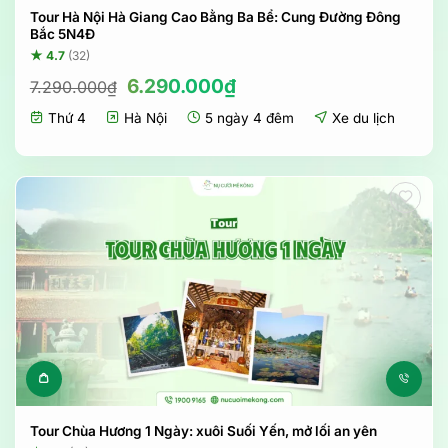
Tour Hà Nội Hà Giang Cao Bằng Ba Bể: Cung Đường Đông
Bắc 5N4Đ
★ 4.7
(32)
Giá
Giá
6.290.000
₫
7.290.000
₫
gốc
hiện
Thứ 4
Hà Nội
5 ngày 4 đêm
Xe du lịch
là:
tại
7.290.000₫.
là:
6.290.000₫.
Tour Chùa Hương 1 Ngày: xuôi Suối Yến, mở lối an yên