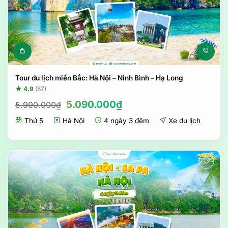
Tour du lịch miền Bắc: Hà Nội – Ninh Bình – Hạ Long
★ 4.9
(87)
Giá
Giá
5.090.000
₫
5.990.000
₫
gốc
hiện
Thứ 5
Hà Nội
4 ngày 3 đêm
Xe du lịch
là:
tại
5.990.000₫.
là:
5.090.000₫.