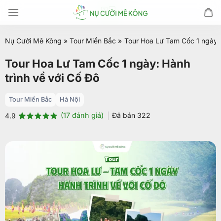
Chuyển
đến
nội
Nụ Cười Mê Kông
»
Tour Miền Bắc
»
Tour Hoa Lư Tam Cốc 1 ngày: 
dung
Tour Hoa Lư Tam Cốc 1 ngày: Hành
trình về với Cố Đô
Tour Miền Bắc
Hà Nội
(
17
đánh giá)
Đã bán
322
4.9
4.9
17
trên 5
dựa trên
đánh giá