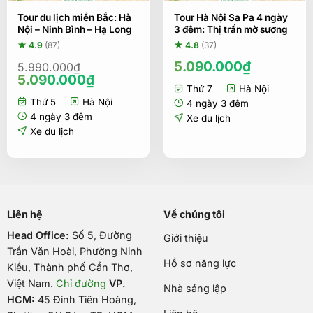
Tour du lịch miền Bắc: Hà
Tour Hà Nội Sa Pa 4 ngày
Nội – Ninh Bình – Hạ Long
3 đêm: Thị trấn mờ sương
★ 4.9
(87)
★ 4.8
(37)
5.090.000
₫
5.990.000
₫
Giá
Giá
5.090.000
₫
Thứ 7
Hà Nội
gốc
hiện
Thứ 5
Hà Nội
là:
tại
4 ngày 3 đêm
5.990.000₫.
là:
4 ngày 3 đêm
Xe du lịch
5.090.000₫.
Xe du lịch
Liên hệ
Về chúng tôi
Head Office:
Số 5, Đường
Giới thiệu
Trần Văn Hoài, Phường Ninh
Hồ sơ năng lực
Kiều, Thành phố Cần Thơ,
Việt Nam
.
Chỉ đường
VP.
Nhà sáng lập
HCM:
45 Đinh Tiên Hoàng,