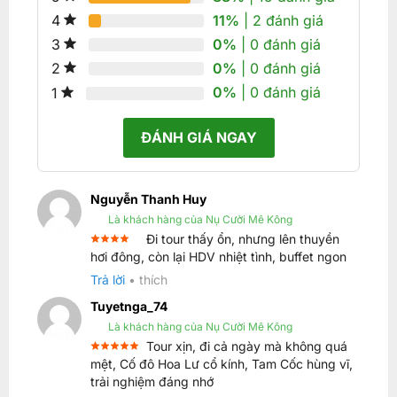
11%
| 2 đánh giá
4
0%
| 0 đánh giá
3
0%
| 0 đánh giá
2
0%
| 0 đánh giá
1
ĐÁNH GIÁ NGAY
Nguyễn Thanh Huy
Là khách hàng của Nụ Cười Mê Kông
Đi tour thấy ổn, nhưng lên thuyền
Được
hơi đông, còn lại HDV nhiệt tình, buffet ngon
xếp
4
hạng
Trả lời
•
thích
5 sao
Tuyetnga_74
Là khách hàng của Nụ Cười Mê Kông
Tour xịn, đi cả ngày mà không quá
Được xếp
mệt, Cố đô Hoa Lư cổ kính, Tam Cốc hùng vĩ,
5
hạng
5
trải nghiệm đáng nhớ
sao