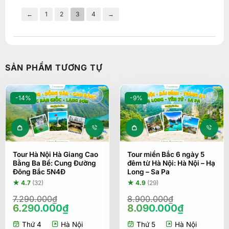
←
1
2
3
4
→
SẢN PHẨM TƯƠNG TỰ
-14%
-9%
Tour Hà Nội Hà Giang Cao
Tour miền Bắc 6 ngày 5
Bằng Ba Bể: Cung Đường
đêm từ Hà Nội: Hà Nội – Hạ
Đông Bắc 5N4Đ
Long – Sa Pa
★ 4.7
(32)
★ 4.9
(29)
7.290.000
₫
8.900.000
₫
Giá
Giá
Giá
Giá
6.290.000
₫
8.090.000
₫
gốc
hiện
gốc
hiện
Thứ 4
Hà Nội
Thứ 5
Hà Nội
là:
tại
là:
tại