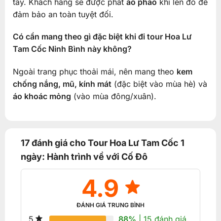
tay. Khách hàng sẽ được phát
áo phao
khi lên đò để
đảm bảo an toàn tuyệt đối.
Có cần mang theo gì đặc biệt khi đi tour Hoa Lư
Tam Cốc Ninh Bình này không?
Ngoài trang phục thoải mái, nên mang theo
kem
chống nắng, mũ, kính mát
(đặc biệt vào mùa hè) và
áo khoác mỏng
(vào mùa đông/xuân).
17 đánh giá cho
Tour Hoa Lư Tam Cốc 1
ngày: Hành trình về với Cố Đô
4.9
ĐÁNH GIÁ TRUNG BÌNH
88%
| 15 đánh giá
5