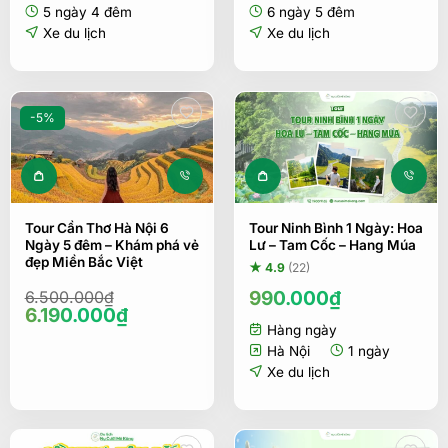
7.290.000₫.
là:
8.900.000₫.
là:
5 ngày 4 đêm
6 ngày 5 đêm
6.290.000₫.
8.090.00
Xe du lịch
Xe du lịch
-5%
Tour Cần Thơ Hà Nội 6
Tour Ninh Bình 1 Ngày: Hoa
Ngày 5 đêm – Khám phá vẻ
Lư – Tam Cốc – Hang Múa
đẹp Miền Bắc Việt
★ 4.9
(22)
990.000
₫
6.500.000
₫
Giá
Giá
6.190.000
₫
gốc
hiện
Hàng ngày
là:
tại
Hà Nội
1 ngày
6.500.000₫.
là:
Xe du lịch
6.190.000₫.