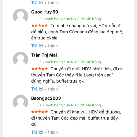
Trả lời
•
thích
Quoc Huy 59
Là khách hàng của Nụ Cười Mê Kông
Tour nhẹ nhàng mà vui, HDV dẫn đi
Được xếp
dễ hiểu, cảnh Tam Cốccánh đồng lúa đẹp mê,
5
hạng
5
ăn trưa okela
sao
Trả lời
•
thích
Trần Thị Mai
Là khách hàng của Nụ Cười Mê Kông
Chuyến đi chill, HDV nhiệt tình, đi du
Được xếp
thuyền Tam Cốc thấy “Hạ Long trên cạn”
5
hạng
5
đúng nghĩa, buffet trưa ok
sao
Trả lời
•
thích
Baongoc2003
Là khách hàng của Nụ Cười Mê Kông
Chuyến đi khá vui, HDV dễ thương,
Được xếp
đi thuyền Tam Cốc đẹp mê, buffet trưa đầy
5
hạng
5
đủ
sao
Trả lời
•
thích