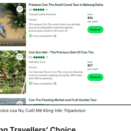
hoice của Nụ Cười Mê Kông trên Tripadvisor
ng Travellers’ Choice