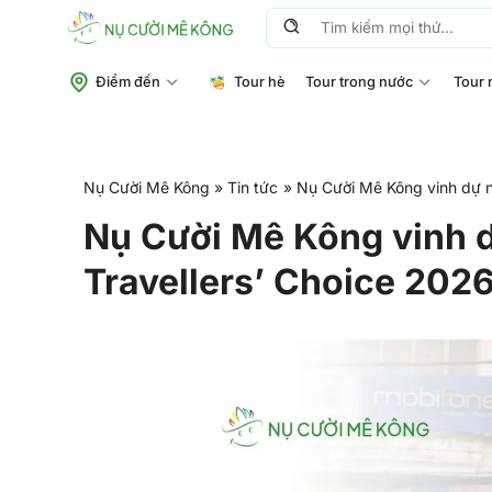
Chuyển
Tìm
đến
kiếm:
nội
Điểm đến
Tour hè
Tour trong nước
Tour 
dung
Nụ Cười Mê Kông
»
Tin tức
»
Nụ Cười Mê Kông vinh dự nh
Nụ Cười Mê Kông vinh d
Travellers’ Choice 202