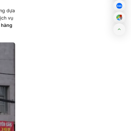
ặng dựa
ịch vụ
h hàng