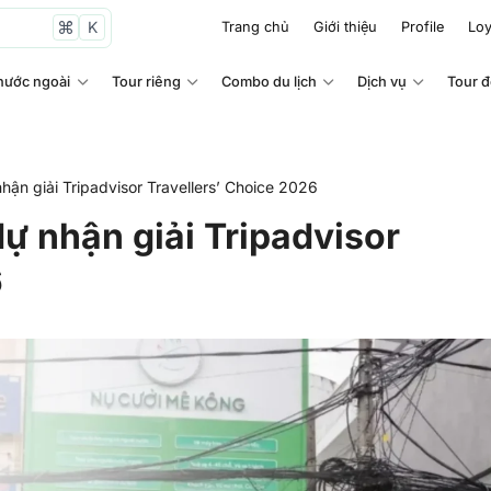
K
Trang chủ
Giới thiệu
Profile
Loy
nước ngoài
Tour riêng
Combo du lịch
Dịch vụ
Tour 
ận giải Tripadvisor Travellers’ Choice 2026
ự nhận giải Tripadvisor
6