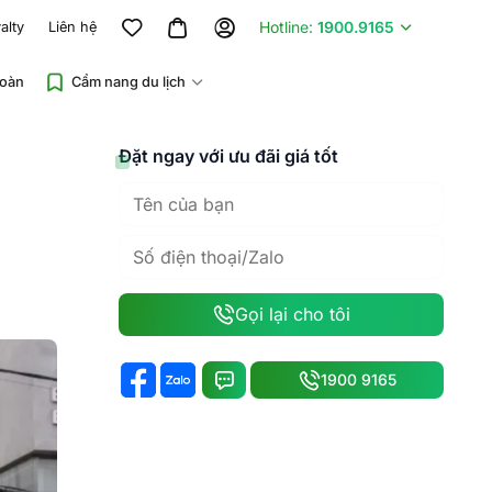
Hotline:
1900.9165
alty
Liên hệ
đoàn
Cẩm nang du lịch
Đặt ngay với ưu đãi giá tốt
Gọi lại cho tôi
1900 9165