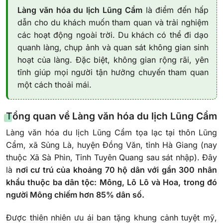
Làng văn hóa du lịch Lũng Cẩm
là điểm đến hấp
dẫn cho du khách muốn tham quan và trải nghiệm
các hoạt động ngoài trời. Du khách có thể đi dạo
quanh làng, chụp ảnh và quan sát không gian sinh
hoạt của làng. Đặc biệt, không gian rộng rãi, yên
tĩnh giúp mọi người tận hưởng chuyến tham quan
một cách thoải mái.
Tổng quan về Làng văn hóa du lịch Lũng Cẩm
Làng văn hóa du lịch Lũng Cẩm tọa lạc tại thôn Lũng
Cẩm, xã Sủng Là, huyện Đồng Văn, tỉnh Hà Giang (nay
thuộc Xã Sà Phìn, Tỉnh Tuyên Quang sau sát nhập). Đây
là
nơi cư trú của khoảng 70 hộ dân với gần 300 nhân
khẩu thuộc ba dân tộc: Mông, Lô Lô và Hoa, trong đó
người Mông chiếm hơn 85% dân số.
Được thiên nhiên ưu ái ban tặng khung cảnh tuyệt mỹ,