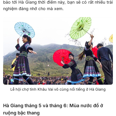
bảo tới Hà Giang thời điểm này, bạn sẽ có rất nhiều trải
nghiệm đáng nhớ cho mà xem.
Lễ hội chợ tình Khâu Vai vô cùng nổi tiếng ở Hà Giang
Hà Giang tháng 5 và tháng 6: Mùa nước đổ ở
ruộng bậc thang