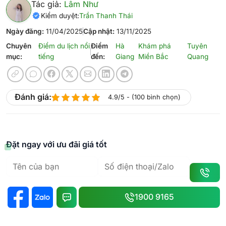
Tác giả:
Lâm Như
Kiểm duyệt:
Trần Thanh Thái
Ngày đăng:
11/04/2025
Cập nhật:
13/11/2025
Chuyên
Điểm du lịch nổi
Điểm
Hà
Khám phá
Tuyên
mục:
tiếng
đến:
Giang
Miền Bắc
Quang
Đánh giá:
4.9/5 - (100 bình chọn)
Đặt ngay với ưu đãi giá tốt
1900 9165