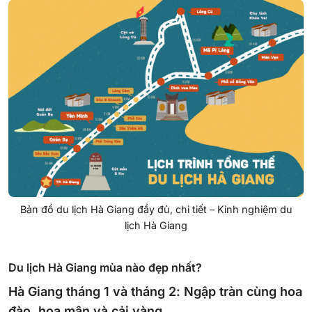
Bản đồ du lịch Hà Giang đầy đủ, chi tiết – Kinh nghiệm du
lịch Hà Giang
Du lịch Hà Giang mùa nào đẹp nhất?
Hà Giang tháng 1 và tháng 2: Ngập tràn cùng hoa
đào, hoa mận và cải vàng