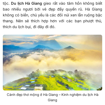
tộc.
Du lịch Hà Giang
gieo rắt vào tâm hồn không biết
bao nhiều ngươi bởi vẻ đẹp đầy quyến rũ. Hà Giang
không có biển, chủ yếu là các đồi núi xen lẫn ruộng bậc
thang. Nên sẽ thích hợp hơn với các bạn phượt thủ,
thích du lịch bụi, đi đây đi đó.
Cảnh đẹp thơ mộng ở Hà Giang – Kinh nghiệm du lịch Hà
Giang