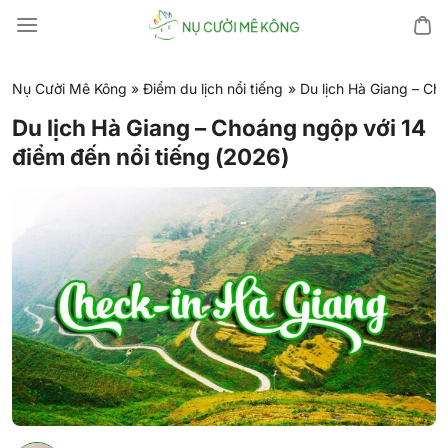
Chuyển
đến
nội
dung
Nụ Cười Mê Kông
»
Điểm du lịch nổi tiếng
»
Du lịch Hà Giang – Ch
Du lịch Hà Giang – Choáng ngộp với 14
điểm đến nổi tiếng (2026)