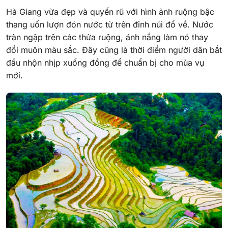
Hà Giang vừa đẹp và quyến rũ với hình ảnh ruộng bậc
thang uốn lượn đón nước từ trên đỉnh núi đổ về. Nước
tràn ngập trên các thửa ruộng, ánh nắng làm nó thay
đổi muôn màu sắc. Đây cũng là thời điểm người dân bắt
đầu nhộn nhịp xuống đồng để chuẩn bị cho mùa vụ
mới.