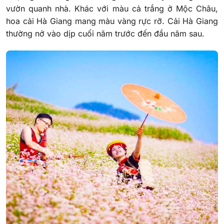
vườn quanh nhà. Khác với màu cả trắng ở Mộc Châu,
hoa cải Hà Giang mang màu vàng rực rỡ. Cải Hà Giang
thường nở vào dịp cuối năm trước đến đầu năm sau.