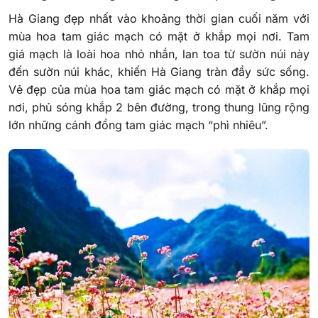
Hà Giang đẹp nhất vào khoảng thời gian cuối năm với
mùa hoa tam giác mạch có mặt ở khắp mọi nơi. Tam
giá mạch là loài hoa nhỏ nhắn, lan toa từ sườn núi này
đến sườn núi khác, khiến Hà Giang tràn đầy sức sống.
Vẻ đẹp của mùa hoa tam giác mạch có mặt ở khắp mọi
nơi, phủ sóng khắp 2 bên đường, trong thung lũng rộng
lớn những cánh đồng tam giác mạch “phì nhiêu”.