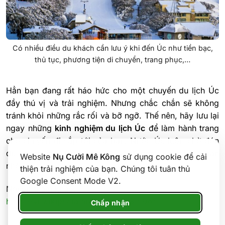
Có nhiều điều du khách cần lưu ý khi đến Úc như tiền bạc,
thủ tục, phương tiện di chuyển, trang phục,…
Hẳn bạn đang rất háo hức cho một chuyến du lịch Úc
đầy thú vị và trải nghiệm. Nhưng chắc chắn sẽ không
tránh khỏi những rắc rối và bỡ ngỡ. Thế nên, hãy lưu lại
ngay những
kinh nghiệm du lịch Úc
để làm hành trang
cho chuyến đi sắp tới của bạn. Nước Úc luôn chờ đón
du khách, hãy lên kế hoạch và đi ngay khi có thể bạn
Website
Nụ Cười Mê Kông
sử dụng cookie để cải
nhé.
thiện trải nghiệm của bạn. Chúng tôi tuân thủ
Google Consent Mode V2.
Nguồn tham khảo:
https://vi.wikipedia.org/wiki/%C3%9Ac
Chấp nhận