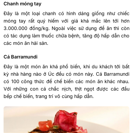
Chanh móng tay
Đây là một loại chanh có hình dáng giống như chiếc
móng tay rất quý hiếm với giá khá mắc lên tới hơn
3.000.000 đồng/kg. Ngoài việc sử dụng để ăn thì còn
có tác dụng làm thuốc chữa bệnh, tăng độ hấp dẫn cho
các món ăn hải sản.
Cá Barramundi
Đây là một món ăn khá phổ biến, khi du khách tới bất
kỳ nhà hàng nào ở Úc đều có món này. Cá Barramundi
có 100 công thức để chế biến các món ăn khác nhau.
Với những con cá chắc nịch, thịt ngọt được các đầu
bếp chế biến, trang trí vô cùng hấp dẫn.