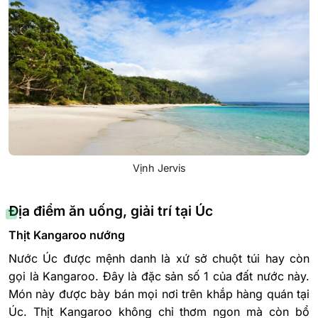
Vịnh Jervis
Địa điểm ăn uống, giải trí tại Úc
Thịt Kangaroo nướng
Nước Úc được mệnh danh là xứ sở chuột túi hay còn
gọi là Kangaroo. Đây là đặc sản số 1 của đất nước này.
Món này được bày bán mọi nơi trên khắp hàng quán tại
Úc. Thịt Kangaroo không chỉ thơm ngon mà còn bổ