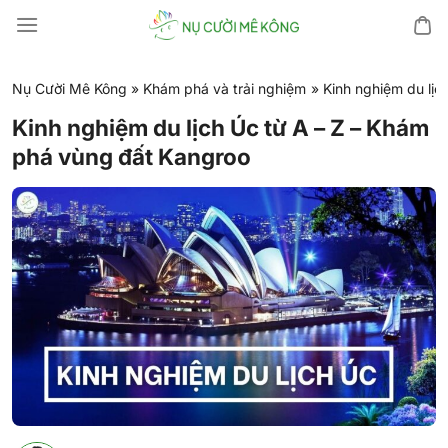
Chuyển
đến
nội
dung
Nụ Cười Mê Kông
»
Khám phá và trải nghiệm
»
Kinh nghiệm du lịc
Kinh nghiệm du lịch Úc từ A – Z – Khám
phá vùng đất Kangroo