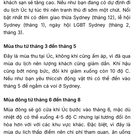
khách sạn sẽ tăng cao. Nếu như bạn đang có dự định đi
du lịch Úc tự túc thì nên tranh thủ đi sớm một chút. Nổi
bật nhất thì có đêm giao thừa Sydney (tháng 12), lễ hội
Sydney (tháng 1), ngày hội LGBT Sydney (tháng 2,
tháng 3).
Mùa thu từ tháng 3 đến tháng 5
Đây là mùa thu tại Úc, không khí cũng ấm áp, vì đã qua
mùa du lịch nên lượng khách cũng giảm dần. Khí hậu
cũng bớt nóng bức, đôi khi giảm xuống còn 10 độ C.
Nếu như bạn yêu thiccsh động vật thì có thể đến vào
tháng 5 để ngắm cá voi ở Sydney.
Mùa đông từ tháng 6 đến tháng 8
Mùa đông sẽ gõ cửa khi Úc bước vào tháng 6, mặc dù
nhiệt độ có thể xuống 4-5 độ C nhưng lại tương đối ôn
hòa hơn với với các khu vực khác. Đặc biệt, vì đây là
mùa du lịch thấp điểm nên chi phí tham quan, ăn uống