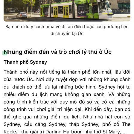
Bạn nên lưu ý cách mua vé đi tàu điện hoặc các phương tiện
di chuyển tại Úc
Những điểm đến và trò chơi lý thú ở Úc
Thành phố Sydney
Thành phố này nổi tiếng là thành phố lớn nhất, lâu đời
của nước Úc. Nơi đây tuyệt đẹp với những khung cảnh
du khách có thể lưu lại những bức hình. Sydney hội tụ
nhiều điểm du lịch mang không gian xanh. Và những
công trình kiến trúc với quy mô đồ sộ và có cả những
công trình vui chơi giải trí hiện đại.
Khi đến đây, bạn có
thể ghé qua những điểm du lịch. Như nhà hát con sò
Sydney, cầu cảng Sydney, tháp Sydney, phố cổ The
Rocks, khu giải trí Darling Harbour, nhà thờ St Mary,…