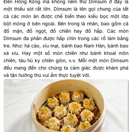
Đến Hồng Kông mà không nếm thử Dimsum ở đây là
một thiếu sót rất lớn. Dimsum là tên gọi chung của tất
cả các món ăn được chế biến theo kiểu bọc một lớp
bột mỏng ở bên ngoài. Bên trong là nhân, bao gồm cả
đồ mặn, đồ ngọt, đồ chiên hay đồ hấp. Các món
Dimsum đa phần được hấp chín trong các rổ làm bằng
tre. Như: há cảo, xíu mại, bánh bao Nam Hàn, bánh bao
xá xíu. Hay một số món chiên như bánh khoai môn
chiên, tàu hủ ky chiên giòn, v.v. Mỗi một món Dimsum
đều mang đến cho chúng ta cảm giác được khám phá
và tận hưởng thú vui ẩm thực tuyệt vời.