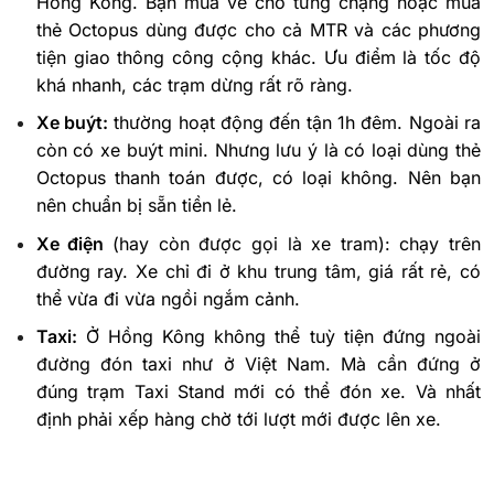
Hồng Kông. Bạn mua vé cho từng chặng hoặc mua
thẻ Octopus dùng được cho cả MTR và các phương
tiện giao thông công cộng khác. Ưu điểm là tốc độ
khá nhanh, các trạm dừng rất rõ ràng.
Xe buýt:
thường hoạt động đến tận 1h đêm. Ngoài ra
còn có xe buýt mini. Nhưng lưu ý là có loại dùng thẻ
Octopus thanh toán được, có loại không. Nên bạn
nên chuẩn bị sẵn tiền lẻ.
Xe điện
(hay còn được gọi là xe tram): chạy trên
đường ray. Xe chỉ đi ở khu trung tâm, giá rất rẻ, có
thể vừa đi vừa ngồi ngắm cảnh.
Taxi:
Ở Hồng Kông không thể tuỳ tiện đứng ngoài
đường đón taxi như ở Việt Nam. Mà cần đứng ở
đúng trạm Taxi Stand mới có thể đón xe. Và nhất
định phải xếp hàng chờ tới lượt mới được lên xe.