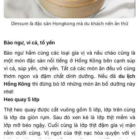
Dimsum là đặc sản Hongkong mà du khách nên ăn thử
Bào ngư, vi cá, tổ yến
Bào ngư hầm cùng các loại gia vị và nấu cháo cũng là
một món đặc sản nổi tiếng ở Hồng Kông bên cạnh súp
vi cá, súp yến, chè yến. Tất cả các món ăn đều vô cùng
thơm ngon và đậm chất dinh dưỡng. Nếu đã
du lịch
Hồng Kông
thì đừng bỏ lỡ những món ăn bổ dưỡng này
nhé!
Heo quay 5 lớp
Thịt heo quay được cắt vuông gồm 5 lớp, lớp trên cùng
là lớp da giòn rụm. Sau đó xen kẻ là lớp thịt mềm và
lớp mỡ béo ngậy. Cuối cùng là lớp thịt đậm gia vị mặn
nằm dưới cùng. Vị ngọt của thịt nạc hòa quyện với vị