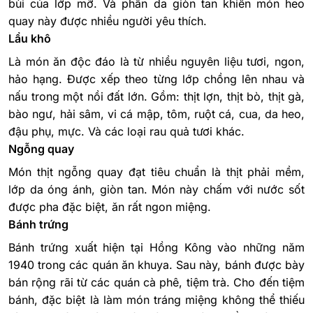
bùi của lớp mỡ. Và phần da giòn tan khiến món heo
quay này được nhiều người yêu thích.
Lẩu khô
Là món ăn độc đáo là từ nhiều nguyên liệu tươi, ngon,
hảo hạng. Được xếp theo từng lớp chồng lên nhau và
nấu trong một nồi đất lớn. Gồm: thịt lợn, thịt bò, thịt gà,
bào ngư, hải sâm, vi cá mập, tôm, ruột cá, cua, da heo,
đậu phụ, mực. Và các loại rau quả tươi khác.
Ngỗng quay
Món thịt ngỗng quay đạt tiêu chuẩn là thịt phải mềm,
lớp da óng ánh, giòn tan. Món này chấm với nước sốt
được pha đặc biệt, ăn rất ngon miệng.
Bánh trứng
Bánh trứng xuất hiện tại Hồng Kông vào những năm
1940 trong các quán ăn khuya. Sau này, bánh được bày
bán rộng rãi từ các quán cà phê, tiệm trà. Cho đến tiệm
bánh, đặc biệt là làm món tráng miệng không thể thiếu