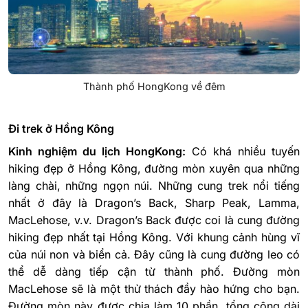
Thành phố HongKong về đêm
Đi trek ở Hồng Kông
Kinh nghiệm du lịch HongKong:
Có khá nhiều tuyến
hiking đẹp ở Hồng Kông, đường mòn xuyên qua những
làng chài, những ngọn núi. Những cung trek nổi tiếng
nhất ở đây là Dragon’s Back, Sharp Peak, Lamma,
MacLehose, v.v.
Dragon’s Back được coi là cung đường
hiking đẹp nhất tại Hồng Kông. Với khung cảnh hùng vĩ
của núi non và biển cả. Đây cũng là cung đường leo có
thể dễ dàng tiếp cận từ thành phố.
Đường mòn
MacLehose sẽ là một thử thách đầy hào hứng cho bạn.
Đường mòn này được chia làm 10 phần, tổng cộng dài