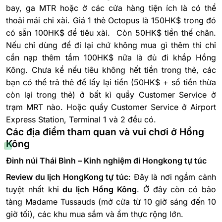
bay, ga MTR hoặc ở các cửa hàng tiện ích là có thể
thoải mái chi xài.
Giá 1 thẻ Octopus là 150HK$ trong đó
có sẵn 100HK$ để tiêu xài. Còn 50HK$ tiền thế chân.
Nếu chỉ dùng để đi lại chứ không mua gì thêm thì chỉ
cần nạp thêm tầm 100HK$ nữa là đủ đi khắp Hồng
Kông. Chưa kể nếu tiêu không hết tiền trong thẻ, các
bạn có thể trả thẻ để lấy lại tiền (50HK$ + số tiền thừa
còn lại trong thẻ) ở bất kì quầy Customer Service ở
trạm MRT nào. Hoặc quầy Customer Service ở Airport
Express Station, Terminal 1 và 2 đều có.
Các địa điểm tham quan và vui chơi ở Hồng
Kông
Đỉnh núi Thái Bình – Kinh nghiệm đi Hongkong tự túc
Review du lịch HongKong tự túc
: Đây là nơi ngắm cảnh
tuyệt nhất khi
du lịch Hồng Kông
. Ở đây còn có bảo
tàng Madame Tussauds (mở cửa từ 10 giờ sáng đến 10
giờ tối), các khu mua sắm và ẩm thực rộng lớn.