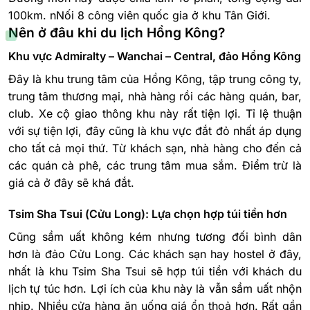
100km. nNối 8 công viên quốc gia ở khu Tân Giới.
Nên ở đâu khi du lịch Hồng Kông?
Khu vực Admiralty – Wanchai – Central, đảo Hồng Kông
Đây là khu trung tâm của Hồng Kông, tập trung công ty,
trung tâm thương mại, nhà hàng rồi các hàng quán, bar,
club. Xe cộ giao thông khu này rất tiện lợi. Tỉ lệ thuận
với sự tiện lợi, đây cũng là khu vực đắt đỏ nhất áp dụng
cho tất cả mọi thứ. Từ khách sạn, nhà hàng cho đến cả
các quán cà phê, các trung tâm mua sắm. Điểm trừ là
giá cả ở đây sẽ khá đắt.
Tsim Sha Tsui (Cửu Long): Lựa chọn hợp túi tiền hơn
Cũng sầm uất không kém nhưng tương đối bình dân
hơn là đảo Cửu Long. Các khách sạn hay hostel ở đây,
nhất là khu Tsim Sha Tsui sẽ hợp túi tiền với khách du
lịch tự túc hơn. Lợi ích của khu này là vẫn sầm uất nhộn
nhịp. Nhiều cửa hàng ăn uống giá ổn thoả hơn. Rất gần