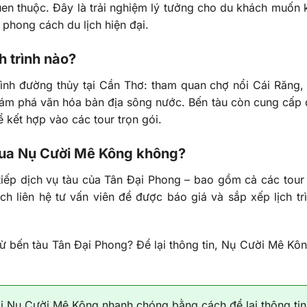
quen thuộc. Đây là trải nghiệm lý tưởng cho du khách muốn 
phong cách du lịch hiện đại.
h trình nào?
ình đường thủy tại Cần Thơ: tham quan chợ nổi Cái Răng, 
khám phá văn hóa bản địa sông nước. Bến tàu còn cung cấp 
 kết hợp vào các tour trọn gói.
 qua Nụ Cười Mê Kông không?
tiếp dịch vụ tàu của Tân Đại Phong – bao gồm cả các tour
h liên hệ tư vấn viên để được báo giá và sắp xếp lịch tr
bến tàu Tân Đại Phong? Để lại thông tin, Nụ Cười Mê Kôn
ại Nụ Cười Mê Kông nhanh chóng bằng cách để lại thông tin