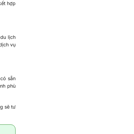
kết hợp
du lịch
dịch vụ
 có sẵn
ình phù
g sẽ tư
,