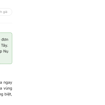
h giá
– đơn
 Tây.
úp Nụ
ịa ngay
ủa vùng
g biệt,