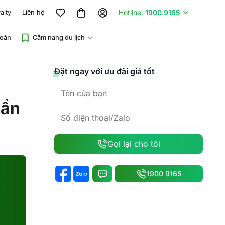
Hotline:
1900.9165
alty
Liên hệ
đoàn
Cẩm nang du lịch
Đặt ngay với ưu đãi giá tốt
Cần
Gọi lại cho tôi
1900 9165