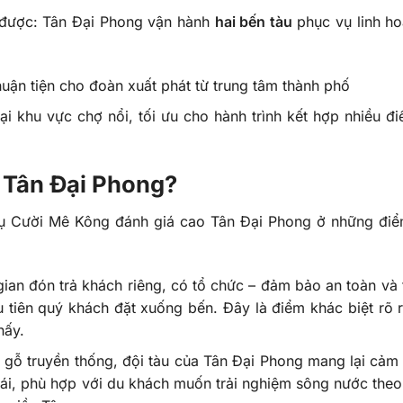
ó được: Tân Đại Phong vận hành
hai bến tàu
phục vụ linh ho
uận tiện cho đoàn xuất phát từ trung tâm thành phố
i khu vực chợ nổi, tối ưu cho hành trình kết hợp nhiều đ
 Tân Đại Phong?
Nụ Cười Mê Kông đánh giá cao Tân Đại Phong ở những đi
ian đón trả khách riêng, có tổ chức – đảm bảo an toàn và t
tiên quý khách đặt xuống bến. Đây là điểm khác biệt rõ 
hấy.
u gỗ truyền thống, đội tàu của Tân Đại Phong mang lại cảm 
 ái, phù hợp với du khách muốn trải nghiệm sông nước the