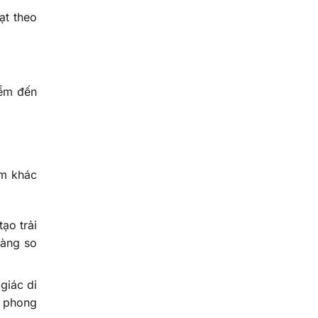
ạt theo
iểm đến
ểm khác
ạo trải
ràng so
giác di
o phong