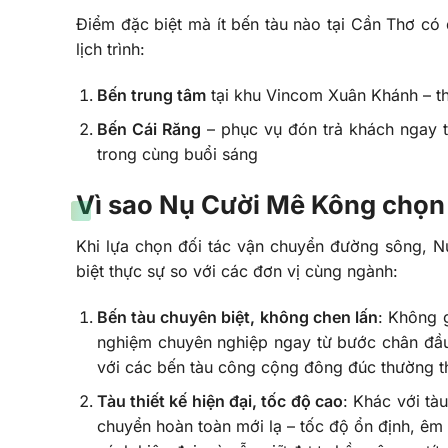
Điểm đặc biệt mà ít bến tàu nào tại Cần Thơ c
lịch trình:
Bến trung tâm
tại khu Vincom Xuân Khánh – th
Bến Cái Răng
– phục vụ đón trả khách ngay tạ
trong cùng buổi sáng
Vì sao Nụ Cười Mê Kông chọn
Khi lựa chọn đối tác vận chuyển đường sông, 
biệt thực sự so với các đơn vị cùng ngành:
Bến tàu chuyên biệt, không chen lấn
: Không g
nghiệm chuyên nghiệp ngay từ bước chân đầu 
với các bến tàu công cộng đông đúc thường t
Tàu thiết kế hiện đại, tốc độ cao
: Khác với tà
chuyển hoàn toàn mới lạ – tốc độ ổn định, êm