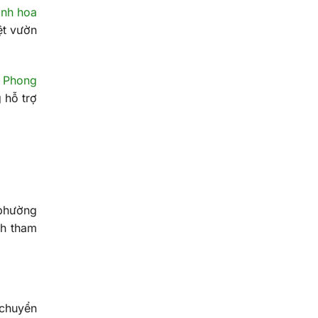
inh hoa
ệt vườn
i Phong
 hỗ trợ
 phường
nh tham
 chuyển