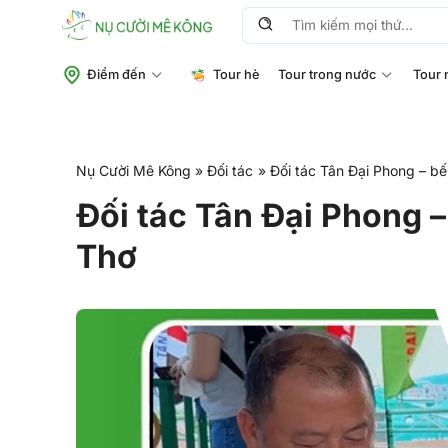
Chuyển
Tìm
đến
kiếm:
nội
Điểm đến
Tour hè
Tour trong nước
Tour 
dung
Nụ Cười Mê Kông
»
Đối tác
»
Đối tác Tân Đại Phong – bến
Đối tác Tân Đại Phong – 
Thơ