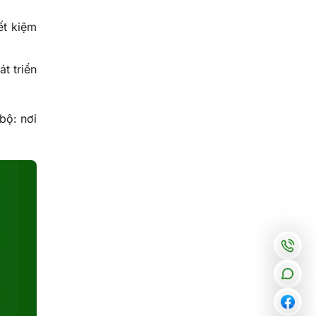
ết kiệm
t triển
bộ: nơi