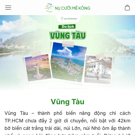
Chuyển
đến
nội
dung
Vũng Tàu
Vũng Tàu – thành phố biển năng động chỉ cách
TP.HCM chưa đầy 2 giờ di chuyển, nổi bật với 42km
bờ biển cát trắng trải dài, núi Lớn, núi Nhỏ ôm ấp thành