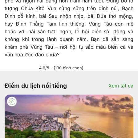
phố và ngọn hải đăng hơn trăm năm tuổi. Đừng bỏ lỡ
tượng Chúa Kitô Vua sừng sững trên đỉnh núi, Bạch
Dinh cổ kính, bãi Sau nhộn nhịp, bãi Dứa thơ mộng,
hay Đình Thắng Tam linh thiêng. Vũng Tàu còn mê
hoặc với hải sản tươi ngon, lễ hội biển sôi động và
không khí trong lành quanh năm. Bạn đã sẵn sàng
khám phá Vũng Tàu – nơi hội tụ sắc màu biển cả và
văn hóa độc đáo chưa?
4.9/5 - (130 bình chọn)
Điểm du lịch nổi tiếng
Xem tất cả