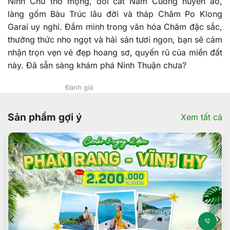
Ninh Chữ thơ mộng, đồi cát Nam Cương huyền ảo,
làng gốm Bàu Trúc lâu đời và tháp Chăm Po Klong
Garai uy nghi. Đắm mình trong văn hóa Chăm đặc sắc,
thưởng thức nho ngọt và hải sản tươi ngon, bạn sẽ cảm
nhận trọn vẹn vẻ đẹp hoang sơ, quyến rũ của miền đất
này. Đã sẵn sàng khám phá Ninh Thuận chưa?
Đánh giá
Sản phẩm gợi ý
Xem tất cả