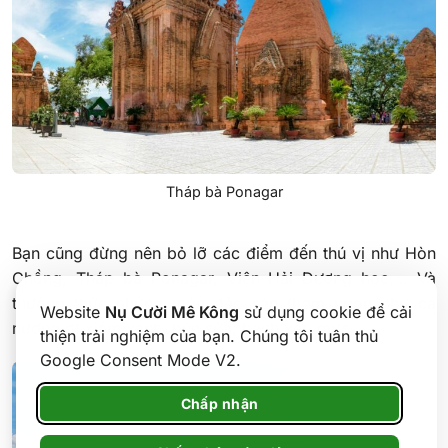
Tháp bà Ponagar
Bạn cũng đừng nên bỏ lỡ các điểm đến thú vị như Hòn
Chồng, Tháp bà Ponagar, Viện Hải Dương học,… Và
thưởng thức những món đặc sản thơm ngon như cá
Website
Nụ Cười Mê Kông
sử dụng cookie để cải
nướng ớt xiêm xanh, bún sứa, bánh xèo mực,…
thiện trải nghiệm của bạn. Chúng tôi tuân thủ
Google Consent Mode V2.
Chấp nhận