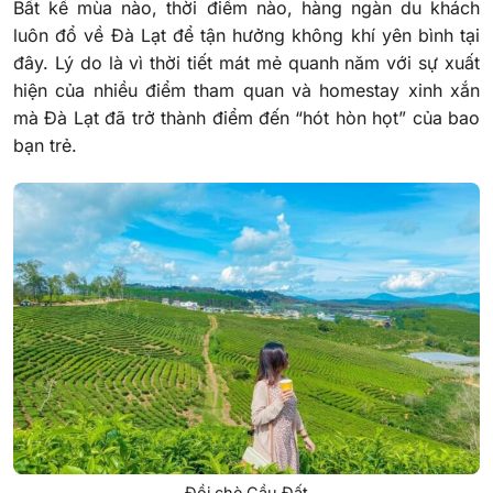
Bất kể mùa nào, thời điểm nào, hàng ngàn du khách
luôn đổ về Đà Lạt để tận hưởng không khí yên bình tại
đây. Lý do là vì thời tiết mát mẻ quanh năm với sự xuất
hiện của nhiều điểm tham quan và homestay xinh xắn
mà Đà Lạt đã trở thành điểm đến “hót hòn họt” của bao
bạn trẻ.
Đồi chè Cầu Đất