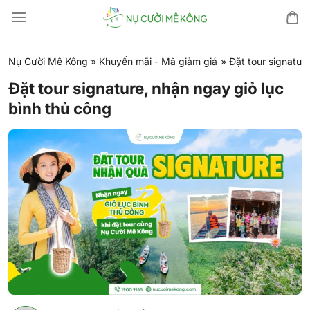
Chuyển
đến
nội
dung
Nụ Cười Mê Kông
»
Khuyến mãi - Mã giảm giá
»
Đặt tour signatur
Đặt tour signature, nhận ngay giỏ lục
bình thủ công