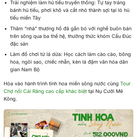
Trải nghiệm làm hủ tiếu truyền thống: Tự tay tráng
bánh hủ tiếu, phơi khô và cắt nhỏ thành sợi tại lò hủ
tiếu miền Tây
Thăm “nhà” thương hồ đã gắn bó với nghề buôn bán
trên sông qua ba thế hệ, thưởng thức khóm Cầu Đúc
đặc sản
Làm đồ chơi từ lá dừa: Học cách làm cào cào, bông
hoa, ngôi sao, chiếc nhẫn, kèn lá đậm văn hóa dân
gian Nam Bộ
Hòa vào hành trình tinh hoa miền sông nước cùng
Tour
Chợ nổi Cái Răng cao cấp khác biệt
tại Nụ Cười Mê
Kông.