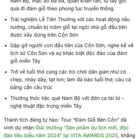
Nam Bộ, mặc áo bà ba, quấn khăn rằn, tự tay gói
quà đi đám giỗ theo phong tục truyền thống
Trải nghiệm Lễ Tiên Thường với các hoạt động nấu
nướng, chuẩn bị mâm giỗ tại ngôi nhà gỗ đầu tiên
được xây dựng trên Cồn Sơn
Gặp gỡ người con đầu tiên của Cồn Sơn, nghe kể về
lịch sử Cồn Sơn và sự khác biệt độc đáo của đám
giỗ miền Tây
Trở về tuổi thơ cùng các trò chơi dân gian như cò
chẹp, nhảy dây, tạt lon; làm đá bào tuổi thơ; câu cá
bằng cần câu trúc
Thưởng thức tiệc quê Nam Bộ với đờn ca tài tử –
nghệ thuật đặc trưng miền Tây
Thành tích đáng tự hào: Tour “Đám Giỗ Bên Cồn” đã
vinh dự nhận
Giải thưởng “Sản phẩm du lịch mới, độc
đáo tiêu biểu năm 2024” tại VITA AWARDS 2025
, khẳng