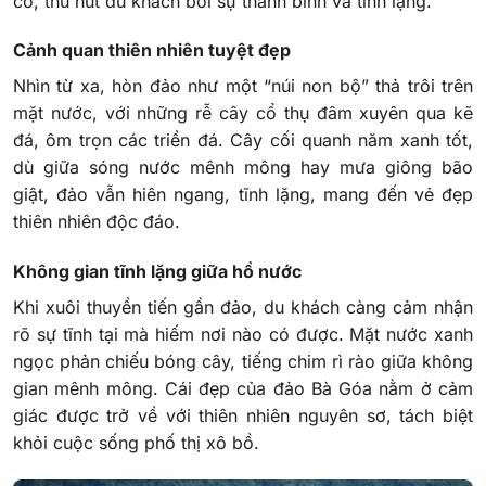
có, thu hút du khách bởi sự thanh bình và tĩnh lặng.
Cảnh quan thiên nhiên tuyệt đẹp
Nhìn từ xa, hòn đảo như một “núi non bộ” thả trôi trên
mặt nước, với những rễ cây cổ thụ đâm xuyên qua kẽ
đá, ôm trọn các triền đá. Cây cối quanh năm xanh tốt,
dù giữa sóng nước mênh mông hay mưa giông bão
giật, đảo vẫn hiên ngang, tĩnh lặng, mang đến vẻ đẹp
thiên nhiên độc đáo.
Không gian tĩnh lặng giữa hồ nước
Khi xuôi thuyền tiến gần đảo, du khách càng cảm nhận
rõ sự tĩnh tại mà hiếm nơi nào có được. Mặt nước xanh
ngọc phản chiếu bóng cây, tiếng chim rì rào giữa không
gian mênh mông. Cái đẹp của đảo Bà Góa nằm ở cảm
giác được trở về với thiên nhiên nguyên sơ, tách biệt
khỏi cuộc sống phố thị xô bồ.