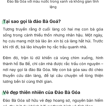
Đảo Bà Góa với màu nước trong xanh và không gian tĩnh
lặng
Tại sao gọi là đảo Bà Goá?
Tương truyền rằng ở cuối làng có hai mẹ con bà góa
sống trong cảnh thiếu thốn nhưng nhân hậu. Một ngày,
họ cưu mang một bà lão ăn xin bị cả làng hắt hủi. Trước
khi rời đi, bà lão khuyên họ rắc trấu quanh nhà.
Đêm đó, trận lũ dữ khiến cả vùng chìm xuống, hình
thành hồ Ba Bể, chỉ căn nhà được rắc trấu còn nguyên –
nơi nay gọi là đảo Bà Góa. Mẹ con bà góa sau đó chèo
thuyền cứu dân làng, để lại câu chuyện về lòng thiện
lương bền bỉ cùng thời gian.
Vẻ đẹp thiên nhiên của Đảo Bà Góa
Đảo Bà Góa sở hữu vẻ đẹp hoang sơ, nguyên bản hiếm