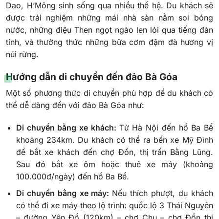
Dao, H’Mông sinh sống qua nhiều thế hệ. Du khách sẽ
được trải nghiệm những mái nhà sàn nằm soi bóng
nước, những điệu Then ngọt ngào len lỏi qua tiếng đàn
tính, và thưởng thức những bữa cơm đậm đà hương vị
núi rừng.
Hướng dẫn di chuyển đến đảo Bà Góa
Một số phương thức di chuyển phù hợp để du khách có
thể dễ dàng đến với đảo Bà Góa như:
Di chuyển bằng xe khách:
Từ Hà Nội đến hồ Ba Bể
khoảng 234km. Du khách có thể ra bến xe Mỹ Đình
để bắt xe khách đến chợ Đồn, thị trấn Bằng Lũng.
Sau đó bắt xe ôm hoặc thuê xe máy (khoảng
100.000đ/ngày) đến hồ Ba Bể.
Di chuyển bằng xe máy:
Nếu thích phượt, du khách
có thể đi xe máy theo lộ trình: quốc lộ 3 Thái Nguyên
– đường Yên Đổ (120km) – chợ Chu – chợ Đồn thị