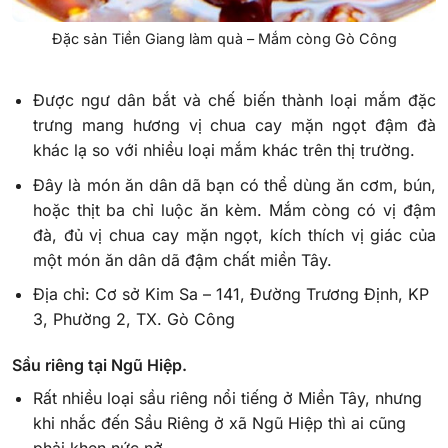
Đặc sản Tiền Giang làm quà – Mắm còng Gò Công
Được ngư dân bắt và chế biến thành loại mắm đặc
trưng mang hương vị chua cay mặn ngọt đậm đà
khác lạ so với nhiều loại mắm khác trên thị trường.
Đây là món ăn dân dã bạn có thể dùng ăn cơm, bún,
hoặc thịt ba chỉ luộc ăn kèm. Mắm còng có vị đậm
đà, đủ vị chua cay mặn ngọt, kích thích vị giác của
một món ăn dân dã đậm chất miền Tây.
Địa chỉ: Cơ sở Kim Sa – 141, Đường Trương Định, KP
3, Phường 2, TX. Gò Công
Sầu riêng tại Ngũ Hiệp.
Rất nhiều loại sầu riêng nổi tiếng ở Miền Tây, nhưng
khi nhắc đến Sầu Riêng ở xã Ngũ Hiệp thì ai cũng