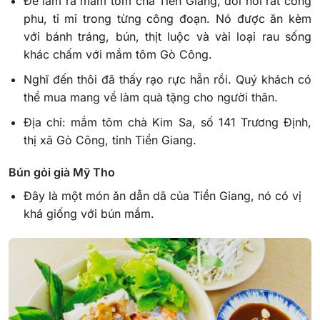
Để làm ra mắm tôm chà Tiền Giang, đòi hỏi rất công
phu, tỉ mỉ trong từng công đoạn. Nó được ăn kèm
với bánh tráng, bún, thịt luộc và vài loại rau sống
khác chấm với mắm tôm Gò Công.
Nghĩ đến thôi đã thấy rạo rực hẵn rồi. Quý khách có
thể mua mang về làm quà tặng cho người thân.
Địa chỉ: mắm tôm chà Kim Sa, số 141 Trương Định,
thị xã Gò Công, tỉnh Tiền Giang.
Bún gỏi già Mỹ Tho
Đây là một món ăn dẫn dã của Tiền Giang, nó có vị
khá giống với bún mắm.