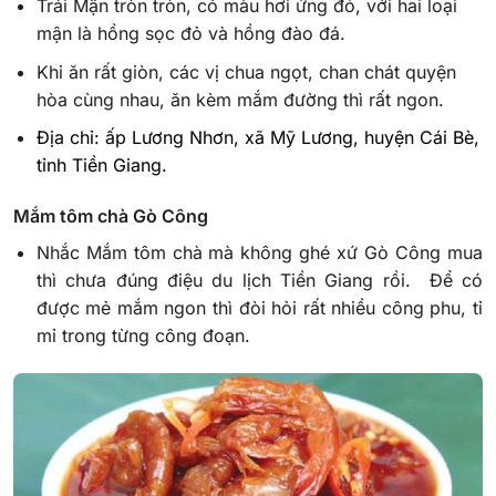
Trái Mận tròn tròn, có màu hơi ửng đỏ, với hai loại
mận là hồng sọc đỏ và hồng đào đá.
Khi ăn rất giòn, các vị chua ngọt, chan chát quyện
hòa cùng nhau, ăn kèm mắm đường thì rất ngon.
Địa chỉ: ấp Lương Nhơn, xã Mỹ Lương, huyện Cái Bè,
tỉnh Tiền Giang.
Mắm tôm chà Gò Công
Nhắc Mắm tôm chà mà không ghé xứ Gò Công mua
thì chưa đúng điệu du lịch Tiền Giang rồi. Để có
được mẻ mắm ngon thì đòi hỏi rất nhiều công phu, tỉ
mỉ trong từng công đoạn.