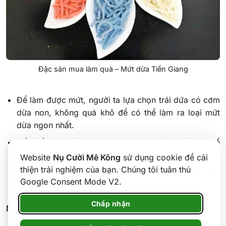
Đặc sản mua làm quà – Mứt dừa Tiền Giang
Để làm được mứt, người ta lựa chọn trái dứa có cơm
dừa non, không quá khô để có thể làm ra loại mứt
dừa ngon nhất.
Nếu bắt gặp mứt dừa bày bán, quý khách có thể
mua về làm quà rất đẹp mắt.
Website
Nụ Cười Mê Kông
sử dụng cookie để cải
thiện trải nghiệm của bạn. Chúng tôi tuân thủ
Địa chỉ: Du khách có thể ghé chợ địa phương hoặc
Google Consent Mode V2.
các tiệm tạp hóa đều có bán.
Chấp nhận
Nem Ông Mập
Nem mỗi vùng mỗi cách chế biến khác nhau, nhưng