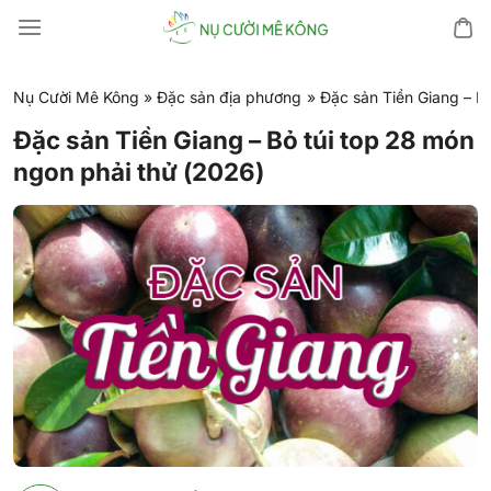
Chuyển
đến
nội
dung
Nụ Cười Mê Kông
»
Đặc sản địa phương
»
Đặc sản Tiền Giang – B
Đặc sản Tiền Giang – Bỏ túi top 28 món
ngon phải thử (2026)