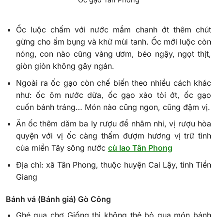
Ốc luộc chấm với nước mắm chanh ớt thêm chút
gừng cho ấm bụng và khử mùi tanh. Ốc mới luộc còn
nóng, con nào cũng vàng ươm, béo ngậy, ngọt thịt,
giòn giòn không gây ngán.
Ngoài ra ốc gạo còn chế biến theo nhiều cách khác
như: ốc ôm nước dừa, ốc gạo xào tỏi ớt, ốc gạo
cuốn bánh tráng… Món nào cũng ngon, cũng đậm vị.
Ăn ốc thêm dăm ba ly rượu để nhâm nhi, vị rượu hòa
quyện với vị ốc càng thấm đượm hương vị trữ tình
của miền Tây sông nước
cù lao Tân Phong
Địa chỉ: xã Tân Phong, thuộc huyện Cai Lậy, tỉnh Tiền
Giang
Bánh vá (Bánh giá) Gò Công
Ghé qua chợ Giồng thì không thẻ bỏ qua món bánh