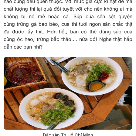
nào cũng đều quen thuộc. Với mức giá cực kì hạt dẻ mà
chất lượng thì lại quá đổi tuyệt vời cho nên không ai mà
không bị nó mê hoặc cả.
Súp cua sền sệt quyện
cùng trứng gà beo béo, cua thì tươi ngon săn chắc thịt
đã được lấy thịt. Hơn hết, bạn có thể dùng súp cua
cùng óc heo, trứng bắc thảo,… nữa đó! Nghe thật hấp
dẫn các bạn nhỉ?
Đặc sản Tp Hồ Chí Minh