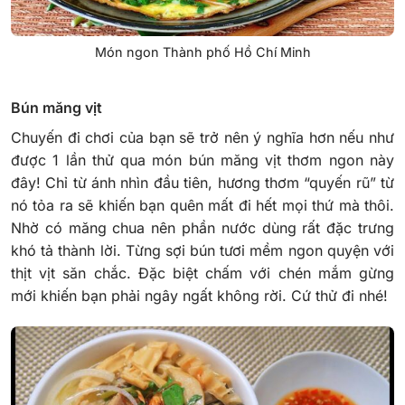
Món ngon Thành phố Hồ Chí Minh
Bún măng vịt
Chuyến đi chơi của bạn sẽ trở nên ý nghĩa hơn nếu như
được 1 lần thử qua món bún măng vịt thơm ngon này
đây! Chỉ từ ánh nhìn đầu tiên, hương thơm “quyến rũ” từ
nó tỏa ra sẽ khiến bạn quên mất đi hết mọi thứ mà thôi.
Nhờ có măng chua nên phần nước dùng rất đặc trưng
khó tả thành lời. Từng sợi bún tươi mềm ngon quyện với
thịt vịt săn chắc. Đặc biệt chấm với chén mắm gừng
mới khiến bạn phải ngây ngất không rời. Cứ thử đi nhé!