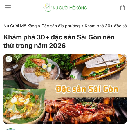
Chuyển
đến
nội
dung
Nụ Cười Mê Kông
»
Đặc sản địa phương
»
Khám phá 30+ đặc sản 
Khám phá 30+ đặc sản Sài Gòn nên
thử trong năm 2026