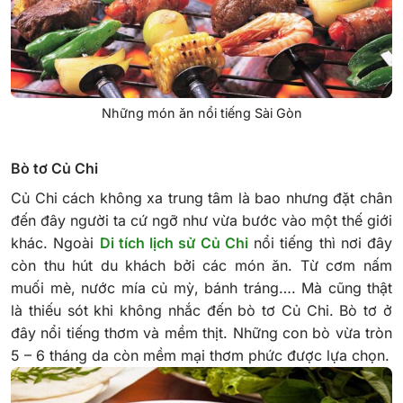
Những món ăn nổi tiếng Sài Gòn
Bò tơ Củ Chi
Củ Chi cách không xa trung tâm là bao nhưng đặt chân
đến đây người ta cứ ngỡ như vừa bước vào một thế giới
khác. Ngoài
Di tích lịch sử Củ Chi
nổi tiếng thì nơi đây
còn thu hút du khách bởi các món ăn. Từ cơm nấm
muối mè, nước mía củ mỳ, bánh tráng…. Mà cũng thật
là thiếu sót khi không nhắc đến bò tơ Củ Chi.
Bò tơ ở
đây nổi tiếng thơm và mềm thịt. Những con bò vừa tròn
5 – 6 tháng da còn mềm mại thơm phức được lựa chọn.