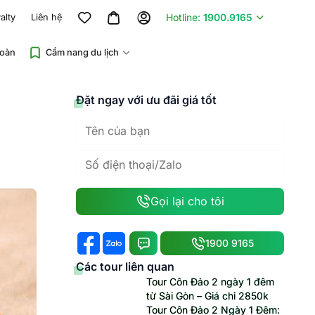
Hotline:
1900.9165
alty
Liên hệ
đoàn
Cẩm nang du lịch
Đặt ngay với ưu đãi giá tốt
Gọi lại cho tôi
1900 9165
Các tour liên quan
Tour Côn Đảo 2 ngày 1 đêm
từ Sài Gòn – Giá chỉ 2850k
Tour Côn Đảo 2 Ngày 1 Đêm: