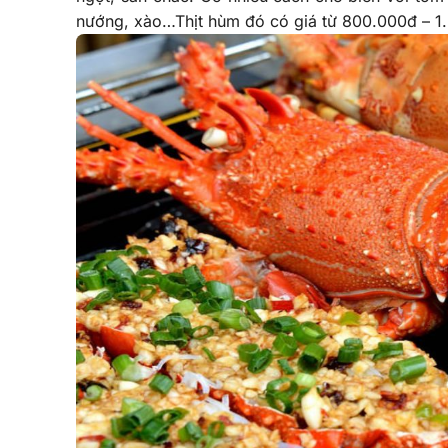
nướng, xào…Thịt hùm đó có giá từ 800.000đ – 1.