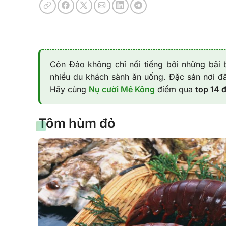
Côn Đảo không chỉ nổi tiếng bởi những bãi 
nhiều du khách sành ăn uống. Đặc sản nơi đâ
Hãy cùng
Nụ cười Mê Kông
điểm qua
top 14 
Tôm hùm đỏ