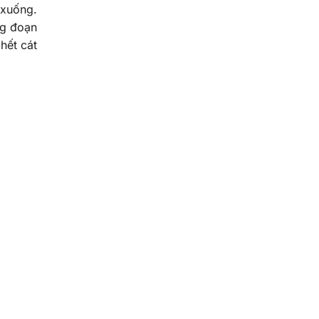
 xuống.
ng đoạn
hết cát