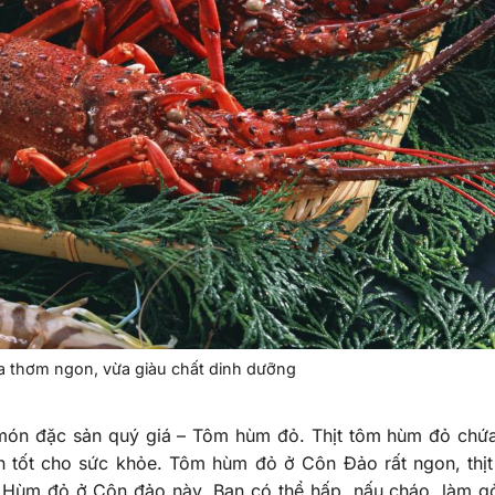
a thơm ngon, vừa giàu chất dinh dưỡng
món đặc sản quý giá – Tôm hùm đỏ. Thịt tôm hùm đỏ chứ
ên tốt cho sức khỏe. Tôm hùm đỏ ở Côn Đảo rất ngon, thịt
m Hùm đỏ ở Côn đảo này. Bạn có thể hấp, nấu cháo, làm g