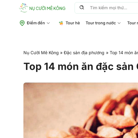
Chuyển
Tìm
đến
kiếm:
nội
Điểm đến
Tour hè
Tour trong nước
Tour 
dung
Nụ Cười Mê Kông
»
Đặc sản địa phương
»
Top 14 món ăn
Top 14 món ăn đặc sản 