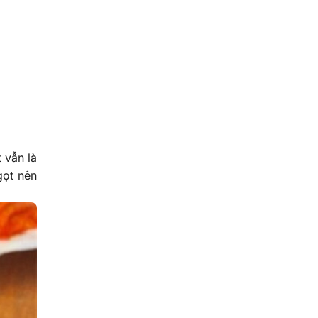
 vẫn là
gọt nên