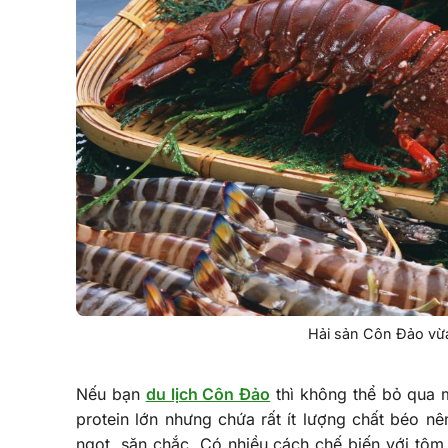
Hải sản Côn Đảo vừ
Nếu bạn
du lịch Côn Đảo
thì không thể bỏ qua 
protein lớn nhưng chứa rất ít lượng chất béo n
ngọt, săn chắc. Có nhiều cách chế biến với tô