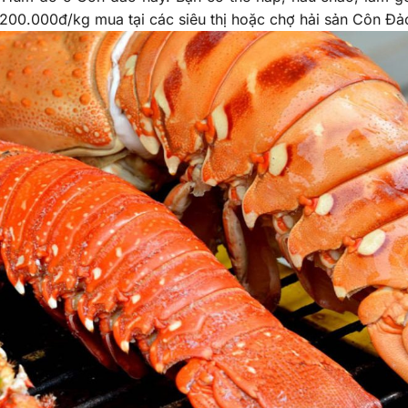
200.000đ/kg mua tại các siêu thị hoặc chợ hải sản Côn Đả