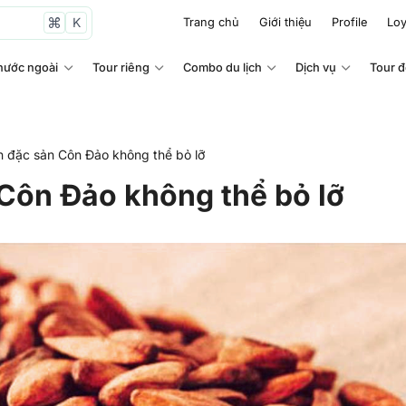
K
Trang chủ
Giới thiệu
Profile
Loy
nước ngoài
Tour riêng
Combo du lịch
Dịch vụ
Tour 
 đặc sản Côn Đảo không thể bỏ lỡ
Côn Đảo không thể bỏ lỡ