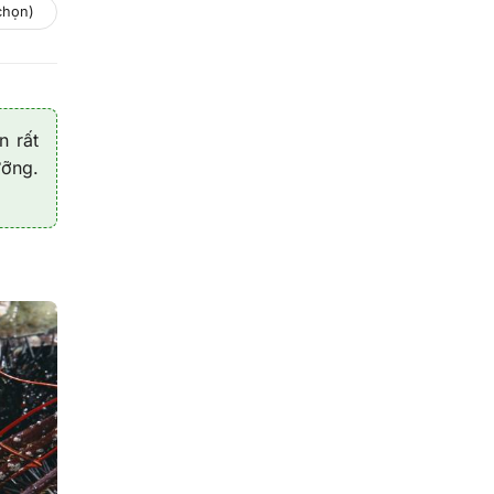
chọn)
n rất
ưỡng.