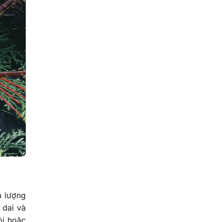
a lượng
 dai và
ỏi hoặc