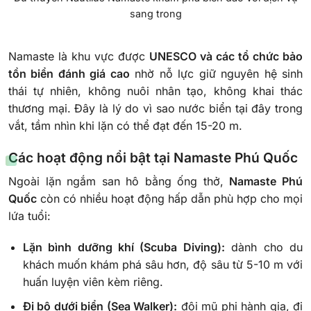
sang trong
Namaste là khu vực được
UNESCO và các tổ chức bảo
tồn biển đánh giá cao
nhờ nỗ lực giữ nguyên hệ sinh
thái tự nhiên, không nuôi nhân tạo, không khai thác
thương mại. Đây là lý do vì sao nước biển tại đây trong
vắt, tầm nhìn khi lặn có thể đạt đến 15-20 m.
Các hoạt động nổi bật tại Namaste Phú Quốc
Ngoài lặn ngắm san hô bằng ống thở,
Namaste Phú
Quốc
còn có nhiều hoạt động hấp dẫn phù hợp cho mọi
lứa tuổi:
Lặn bình dưỡng khí (Scuba Diving):
dành cho du
khách muốn khám phá sâu hơn, độ sâu từ 5-10 m với
huấn luyện viên kèm riêng.
Đi bộ dưới biển (Sea Walker):
đội mũ phi hành gia, đi