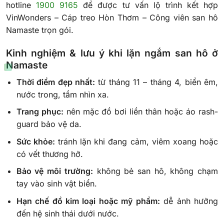
hotline
1900 9165
để được tư vấn lộ trình kết hợp
VinWonders – Cáp treo Hòn Thơm – Công viên san hô
Namaste trọn gói.
Kinh nghiệm & lưu ý khi lặn ngắm san hô ở
Namaste
Thời điểm đẹp nhất:
từ tháng 11 – tháng 4, biển êm,
nước trong, tầm nhìn xa.
Trang phục:
nên mặc đồ bơi liền thân hoặc áo rash-
guard bảo vệ da.
Sức khỏe:
tránh lặn khi đang cảm, viêm xoang hoặc
có vết thương hở.
Bảo vệ môi trường:
không bẻ san hô, không chạm
tay vào sinh vật biển.
Hạn chế đồ kim loại hoặc mỹ phẩm:
dễ ảnh hưởng
đến hệ sinh thái dưới nước.