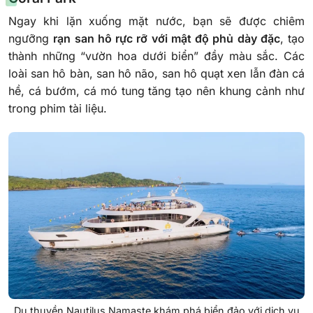
Ngay khi lặn xuống mặt nước, bạn sẽ được chiêm
ngưỡng
rạn san hô rực rỡ với mật độ phủ dày đặc
, tạo
thành những “vườn hoa dưới biển” đầy màu sắc. Các
loài san hô bàn, san hô não, san hô quạt xen lẫn đàn cá
hề, cá bướm, cá mó tung tăng tạo nên khung cảnh như
trong phim tài liệu.
Du thuyền Nautilus Namaste khám phá biển đảo với dịch vụ