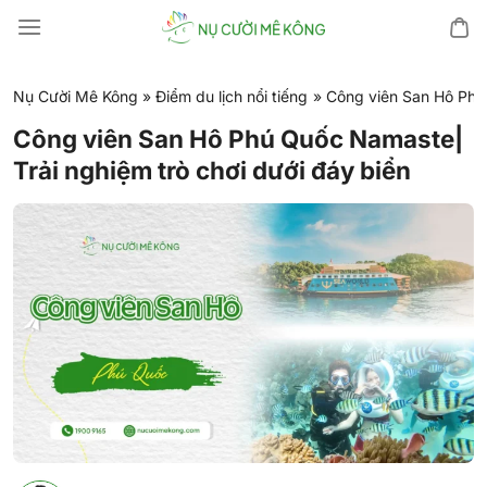
Chuyển
đến
nội
dung
Nụ Cười Mê Kông
»
Điểm du lịch nổi tiếng
»
Công viên San Hô Phú 
Công viên San Hô Phú Quốc Namaste|
Trải nghiệm trò chơi dưới đáy biển