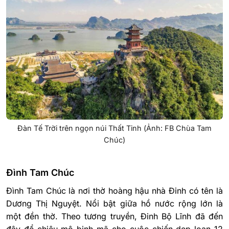
Đàn Tế Trời trên ngọn núi Thất Tinh (Ảnh: FB Chùa Tam
Chúc)
Đình Tam Chúc
Đình Tam Chúc là nơi thờ hoàng hậu nhà Đinh có tên là
Dương Thị Nguyệt. Nổi bật giữa hồ nước rộng lớn là
một đền thờ. Theo tương truyền, Đinh Bộ Lĩnh đã đến
đây để chiêu mộ binh mã cho cuộc chiến dẹp loạn 12