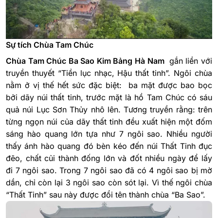
Sự tích Chùa Tam Chúc
Chùa Tam Chúc Ba Sao Kim Bảng Hà Nam
gắn liền với
truyền thuyết “Tiền lục nhạc, Hậu thất tinh”. Ngôi chùa
nằm ở vị thế hết sức đặc biệt: ba mặt được bao bọc
bởi dãy núi thất tinh, trước mặt là hồ Tam Chúc có sáu
quả núi Lục Sơn Thủy nhô lên. Tương truyền rằng: trên
từng ngọn núi của dãy thất tinh đều xuất hiện một đốm
sáng hào quang lớn tựa như 7 ngôi sao. Nhiều người
thấy ánh hào quang đó bèn kéo đến núi Thất Tinh đục
đẽo, chất củi thành đống lớn và đốt nhiều ngày để lấy
đi 7 ngôi sao. Trong 7 ngôi sao đã có 4 ngôi sao bị mờ
dần, chỉ còn lại 3 ngôi sao còn sót lại. Vì thế ngôi chùa
“Thất Tinh” sau này được đổi tên thành chùa “Ba Sao”.