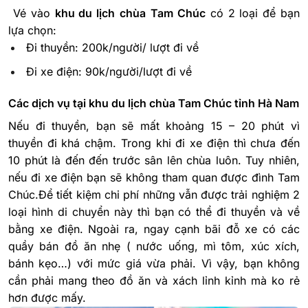
Vé vào
khu du lịch
chùa
Tam Chúc
có 2 loại để bạn
lựa chọn:
Đi thuyền: 200k/người/ lượt đi về
Đi xe điện: 90k/người/lượt đi về
Các dịch vụ tại khu du lịch chùa Tam Chúc tỉnh Hà Nam
Nếu đi thuyền, bạn sẽ mất khoảng 15 – 20 phút vì
thuyền đi khá chậm. Trong khi đi xe điện thì chưa đến
10 phút là đến đến trước sân lên chùa luôn. Tuy nhiên,
nếu đi xe điện bạn sẽ không tham quan được đình Tam
Chúc.Để tiết kiệm chi phí những vẫn được trải nghiệm 2
loại hình di chuyển này thì bạn có thể đi thuyền và về
bằng xe điện. Ngoài ra, ngay cạnh bãi đỗ xe có các
quầy bán đồ ăn nhẹ ( nước uống, mì tôm, xúc xích,
bánh kẹo…) với mức giá vừa phải. Vì vậy, bạn không
cần phải mang theo đồ ăn và xách lỉnh kỉnh mà ko rẻ
hơn được mấy.