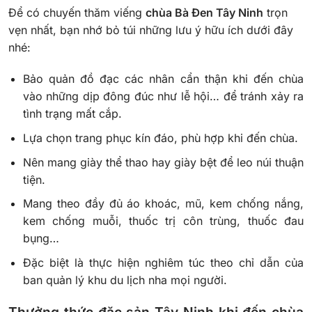
Để có chuyến thăm viếng
chùa Bà Đen Tây Ninh
trọn
vẹn nhất, bạn nhớ bỏ túi những lưu ý hữu ích dưới đây
nhé:
Bảo quản đồ đạc các nhân cẩn thận khi đến chùa
vào những dịp đông đúc như lễ hội… để tránh xảy ra
tình trạng mất cắp.
Lựa chọn trang phục kín đáo, phù hợp khi đến chùa.
Nên mang giày thể thao hay giày bệt để leo núi thuận
tiện.
Mang theo đầy đủ áo khoác, mũ, kem chống nắng,
kem chống muỗi, thuốc trị côn trùng, thuốc đau
bụng…
Đặc biệt là thực hiện nghiêm túc theo chỉ dẫn của
ban quản lý khu du lịch nha mọi người.
Thưởng thức đặc sản Tây Ninh khi đến chùa