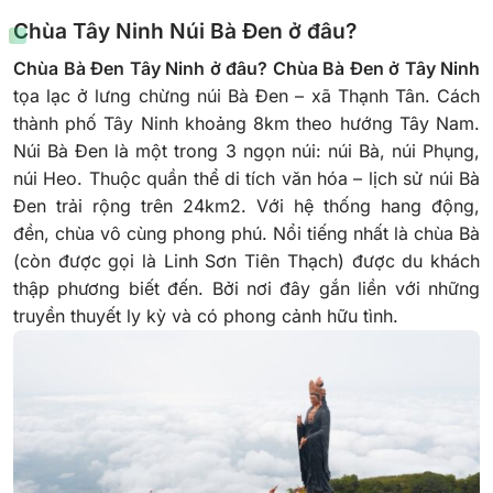
Chùa Tây Ninh Núi Bà Đen ở đâu?
Chùa Bà Đen Tây Ninh ở đâu? Chùa Bà Đen ở Tây Ninh
tọa lạc ở lưng chừng núi Bà Đen – xã Thạnh Tân. Cách
thành phố Tây Ninh khoảng 8km theo hướng Tây Nam.
Núi Bà Đen là một trong 3 ngọn núi: núi Bà, núi Phụng,
núi Heo. Thuộc quần thể di tích văn hóa – lịch sử núi Bà
Đen trải rộng trên 24km2. Với hệ thống hang động,
đền, chùa vô cùng phong phú. Nổi tiếng nhất là chùa Bà
(còn được gọi là Linh Sơn Tiên Thạch) được du khách
thập phương biết đến. Bởi nơi đây gắn liền với những
truyền thuyết ly kỳ và có phong cảnh hữu tình.