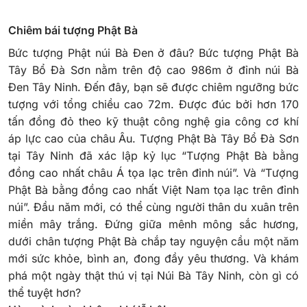
Chiêm bái tượng Phật Bà
Bức tượng Phật núi Bà Đen ở đâu? Bức tượng Phật Bà
Tây Bổ Đà Sơn nằm trên độ cao 986m ở đỉnh núi Bà
Đen Tây Ninh.
Đến đây, bạn sẽ được chiêm ngưỡng bức
tượng với tổng chiều cao 72m. Được đúc bởi hơn 170
tấn đồng đỏ theo kỹ thuật công nghệ gia công cơ khí
áp lực cao của châu Âu. Tượng Phật Bà Tây Bổ Đà Sơn
tại Tây Ninh đã xác lập kỷ lục “Tượng Phật Bà bằng
đồng cao nhất châu Á tọa lạc trên đỉnh núi”. Và “Tượng
Phật Bà bằng đồng cao nhất Việt Nam tọa lạc trên đỉnh
núi”.
Đầu năm mới, có thể cùng người thân du xuân trên
miền mây trắng. Đứng giữa mênh mông sắc hương,
dưới chân tượng Phật Bà chắp tay nguyện cầu một năm
mới sức khỏe, bình an, đong đầy yêu thương. Và khám
phá một ngày thật thú vị tại Núi Bà Tây Ninh, còn gì có
thể tuyệt hơn?