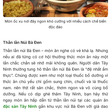
Món ốc xu nơi đây ngon khó cưỡng với nhiều cách chế biến
độc đáo
Thằn lằn Núi Bà Đen
Thằn lằn núi Bà Đen – món ăn nghe có vẻ khá lạ. Nhưng
nếu ai đã từng có cơ hội thưởng thức món ăn này một
lần chắc chắn sẽ nhớ mãi không quên. Người dân Tây
Ninh thường tung hô thằn lằn núi Bà Đen là “đệ nhất ẩm
thực”.
Chúng được xem như một loại thuốc bổ dưỡng vì
thức ăn chủ yếu chỉ gồm sung chín, chuối và lá thuốc
nam. nên thịt rất săn chắc, thơm ngon và vô cùng bổ
dưỡng. Nếu có dịp ghé thăm Tây Ninh, bạn hãy thử
ngay món ăn hấp dẫn từ thằn lằn núi tại các quán ăn
đặc sản Tây Ninh
gần khu vực núi Bà Đen với giá dao