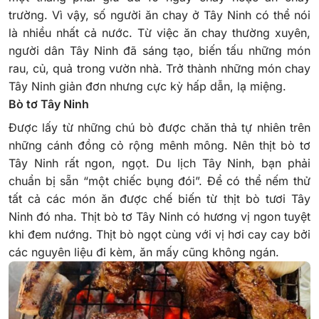
trường. Vì vậy, số người ăn chay ở Tây Ninh có thể nói
là nhiều nhất cả nước.
Từ việc ăn chay thường xuyên,
người dân Tây Ninh đã sáng tạo, biến tấu những món
rau, củ, quả trong vườn nhà. Trở thành những món chay
Tây Ninh giản đơn nhưng cực kỳ hấp dẫn, lạ miệng.
Bò tơ Tây Ninh
Được lấy từ những chú bò được chăn thả tự nhiên trên
những cánh đồng cỏ rộng mênh mông. Nên thịt bò tơ
Tây Ninh rất ngon, ngọt. Du lịch Tây Ninh, bạn phải
chuẩn bị sẵn “một chiếc bụng đói”. Để có thể nếm thử
tất cả các món ăn được chế biến từ thịt bò tươi Tây
Ninh đó nha. Thịt bò tơ Tây Ninh có hương vị ngon tuyệt
khi đem nướng. Thịt bò ngọt cùng với vị hơi cay cay bởi
các nguyên liệu đi kèm, ăn mấy cũng không ngán.