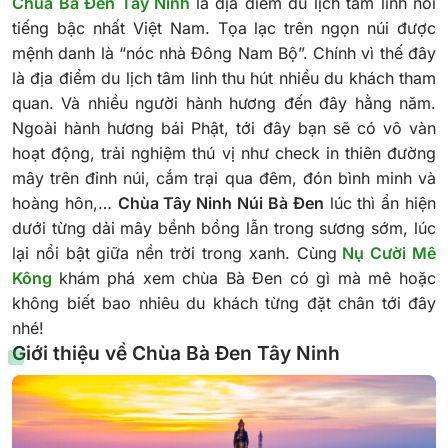
Chùa Bà Đen Tây Ninh
là địa điểm du lịch tâm linh nổi
tiếng bậc nhất Việt Nam. Tọa lạc trên ngọn núi được
mệnh danh là “nóc nhà Đông Nam Bộ”. Chính vì thế đây
là địa điểm du lịch tâm linh thu hút nhiều du khách tham
quan. Và nhiều người hành hương đến đây hằng năm.
Ngoài hành hương bái Phật, tới đây bạn sẽ có vô vàn
hoạt động, trải nghiệm thú vị như check in thiên đường
mây trên đỉnh núi, cắm trại qua đêm, đón bình minh và
hoàng hôn,…
Chùa Tây Ninh Núi Bà Đen
lúc thì ẩn hiện
dưới từng dải mây bềnh bồng lẫn trong sương sớm, lúc
lại nổi bật giữa nền trời trong xanh. Cùng
Nụ Cười Mê
Kông
khám phá xem chùa Bà Đen có gì mà mê hoặc
không biết bao nhiêu du khách từng đặt chân tới đây
nhé!
Giới thiệu về Chùa Bà Đen Tây Ninh