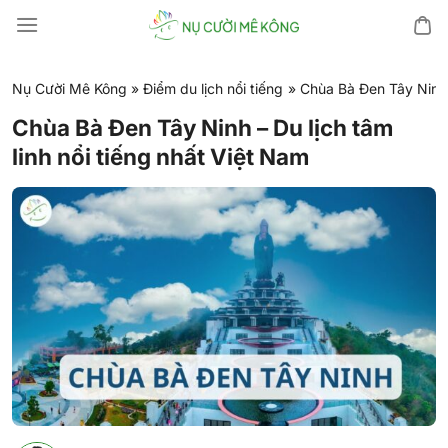
Chuyển
đến
nội
dung
Nụ Cười Mê Kông
»
Điểm du lịch nổi tiếng
»
Chùa Bà Đen Tây Ninh –
Chùa Bà Đen Tây Ninh – Du lịch tâm
linh nổi tiếng nhất Việt Nam