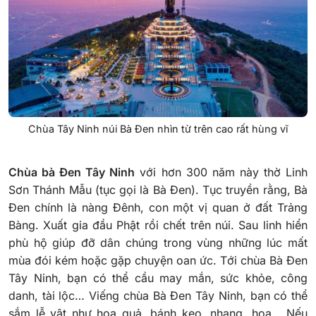
Chùa Tây Ninh núi Bà Đen nhìn từ trên cao rất hùng vĩ
Chùa bà Đen Tây Ninh
với hơn 300 năm này thờ Linh
Sơn Thánh Mẫu (tục gọi là Bà Đen). Tục truyền rằng, Bà
Đen chính là nàng Đênh, con một vị quan ở đất Trảng
Bàng. Xuất gia đầu Phật rồi chết trên núi. Sau linh hiển
phù hộ giúp đỡ dân chúng trong vùng những lúc mất
mùa đói kém hoặc gặp chuyện oan ức.
Tới chùa Bà Đen
Tây Ninh, bạn có thể cầu may mắn, sức khỏe, công
danh, tài lộc…
Viếng chùa Bà Đen Tây Ninh, bạn có thể
sắm lễ vật như hoa quả, bánh kẹo, nhang, hoa… Nếu