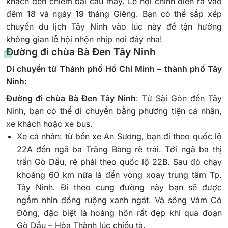
khách đến chiêm bái cầu may. Lễ hội chính diễn ra vào
đêm 18 và ngày 19 tháng Giêng. Bạn có thể sắp xếp
chuyến du lịch Tây Ninh vào lúc này để tận hưởng
không gian lễ hội nhộn nhịp nơi đây nha!
Đường đi chùa Bà Đen Tây Ninh
Di chuyển từ Thành phố Hồ Chí Minh – thành phố Tây
Ninh:
Đường đi chùa Bà Đen Tây Ninh
: Từ Sài Gòn đến Tây
Ninh, bạn có thể di chuyển bằng phương tiện cá nhân,
xe khách hoặc xe bus.
Xe cá nhân: từ bến xe An Sương, bạn đi theo quốc lộ
22A đến ngã ba Trảng Bàng rẽ trái. Tới ngã ba thị
trấn Gò Dầu, rẽ phải theo quốc lộ 22B. Sau đó chạy
khoảng 60 km nữa là đến vòng xoay trung tâm Tp.
Tây Ninh. Đi theo cung đường này bạn sẽ được
ngắm nhìn đồng ruộng xanh ngát. Và sông Vàm Cỏ
Đông, đặc biệt là hoàng hôn rất đẹp khi qua đoạn
Gò Dầu – Hòa Thành lúc chiều tà.