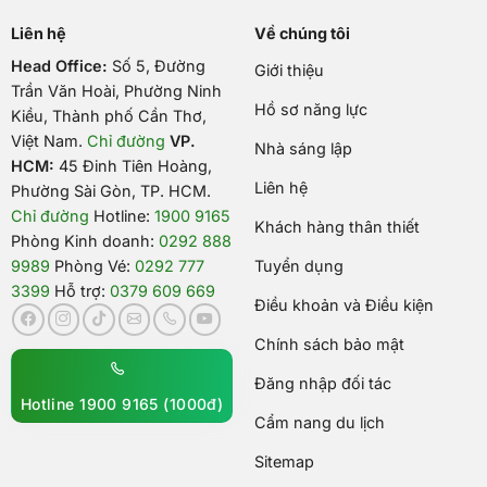
Liên hệ
Về chúng tôi
Head Office:
Số 5, Đường
Giới thiệu
Trần Văn Hoài, Phường Ninh
Hồ sơ năng lực
Kiều, Thành phố Cần Thơ,
Việt Nam
.
Chỉ đường
VP.
Nhà sáng lập
HCM:
45 Đinh Tiên Hoàng,
Liên hệ
Phường Sài Gòn, TP. HCM.
Chỉ đường
Hotline:
1900 9165
Khách hàng thân thiết
Phòng Kinh doanh:
0292 888
9989
Phòng Vé:
0292 777
Tuyển dụng
3399
Hỗ trợ:
0379 609 669
Điều khoản và Điều kiện
Chính sách bảo mật
Đăng nhập đối tác
Hotline 1900 9165 (1000đ)
Cẩm nang du lịch
Sitemap