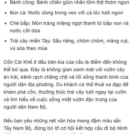
Bánh cống: Bánh chiên giòn nhân tôm thịt thơm ngon
Bún cá: Nước dùng trong veo với cá lóc tươi ngon
Chè bắp: Món tráng miệng ngọt thanh từ bắp non và
nước cốt dừa
Trái cây miền Tây: Sầu riêng, chôm chôm, măng cụt,
vú sữa theo mùa
Cồn Cái Khế ở đầu bên kia của cầu là điểm đến không
thể bỏ qua. Đây là không gian xanh mát với vườn cây
ăn trái, kênh rạch chằng chịt và lối sống thanh bình của
người dân địa phương. Du khách có thể thuê xe đạp để
khám phá cồn, thưởng thức trái cây tươi ngay tại vườn
và tìm hiểu về cuộc sống miệt vườn đặc trưng của
người dân Nam Bộ.
Nếu bạn yêu những nét văn hóa mang đậm màu sắc
Tây Nam Bộ, đừng bỏ lỡ cơ hội kết hợp cầu đi bộ Ninh