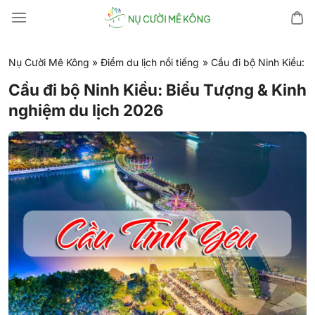
Chuyển
đến
nội
dung
Nụ Cười Mê Kông
»
Điểm du lịch nổi tiếng
»
Cầu đi bộ Ninh Kiều: 
Cầu đi bộ Ninh Kiều: Biểu Tượng & Kinh
nghiệm du lịch 2026