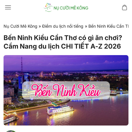
Chuyển
đến
nội
dung
Nụ Cười Mê Kông
»
Điểm du lịch nổi tiếng
»
Bến Ninh Kiều Cần Thơ
Bến Ninh Kiều Cần Thơ có gì ăn chơi?
Cẩm Nang du lịch CHI TIẾT A-Z 2026