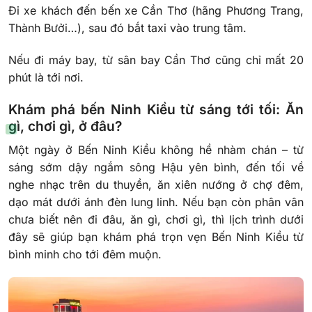
Đi xe khách đến bến xe Cần Thơ (hãng Phương Trang,
Thành Bưởi…), sau đó bắt taxi vào trung tâm.
Nếu đi máy bay, từ sân bay Cần Thơ cũng chỉ mất 20
phút là tới nơi.
Khám phá bến Ninh Kiều từ sáng tới tối: Ăn
gì, chơi gì, ở đâu?
Một ngày ở Bến Ninh Kiều không hề nhàm chán – từ
sáng sớm dậy ngắm sông Hậu yên bình, đến tối về
nghe nhạc trên du thuyền, ăn xiên nướng ở chợ đêm,
dạo mát dưới ánh đèn lung linh. Nếu bạn còn phân vân
chưa biết nên đi đâu, ăn gì, chơi gì, thì lịch trình dưới
đây sẽ giúp bạn khám phá trọn vẹn Bến Ninh Kiều từ
bình minh cho tới đêm muộn.