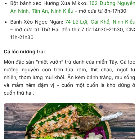
Bột bánh xèo Hương Xưa Mikko:
162 Đường Nguyễn
An Ninh, Tân An, Ninh Kiều
– mở cửa từ 8h-17h30
Bánh Xèo Ngọc Ngân:
74 Lê Lợi, Cái Khế, Ninh Kiều
– mở cửa từ Thứ Hai đến thứ 7 từ 14h30-21h30, CN:
11h-21h30
Cá lóc nướng trui
Món đặc sản “miệt vườn” trứ danh của miền Tây. Cá lóc
nướng nguyên con trên lửa rơm, thịt chắc, ngọt tự
nhiên, thơm lừng mùi khói. Ăn kèm bánh tráng, rau sống
và mắm nêm đậm vị – cuốn một cuốn là khó dừng ở
cuốn thứ hai.