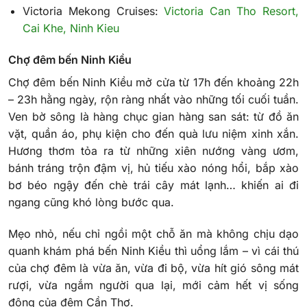
Victoria Mekong Cruises:
Victoria Can Tho Resort,
Cai Khe, Ninh Kieu
Chợ đêm bến Ninh Kiều
Chợ đêm bến Ninh Kiều mở cửa từ 17h đến khoảng 22h
– 23h hằng ngày, rộn ràng nhất vào những tối cuối tuần.
Ven bờ sông là hàng chục gian hàng san sát: từ đồ ăn
vặt, quần áo, phụ kiện cho đến quà lưu niệm xinh xắn.
Hương thơm tỏa ra từ những xiên nướng vàng ươm,
bánh tráng trộn đậm vị, hủ tiếu xào nóng hổi, bắp xào
bơ béo ngậy đến chè trái cây mát lạnh… khiến ai đi
ngang cũng khó lòng bước qua.
Mẹo nhỏ, nếu chỉ ngồi một chỗ ăn mà không chịu dạo
quanh khám phá bến Ninh Kiều thì uổng lắm – vì cái thú
của chợ đêm là vừa ăn, vừa đi bộ, vừa hít gió sông mát
rượi, vừa ngắm người qua lại, mới cảm hết vị sống
động của đêm Cần Thơ.