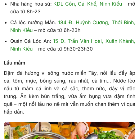
Nhà hàng hoa sứ:
KDL Cồn, Cái Khế, Ninh Kiều
– mở
cửa từ 8h-23
Cá lóc nướng Mẫn:
184 Đ. Huỳnh Cương, Thới Bình,
Ninh Kiều
– mở cửa từ 6h-23h
Quán Cá Lóc An:
15 Đ. Trần Văn Hoài, Xuân Khánh,
Ninh Kiều
– mở cửa từ 9h30-23h30
Lẩu mắm
Đậm đà hương vị sông nước miền Tây, nồi lẩu đầy ắp
cá, tôm, mực, bông súng, rau nhút, cà tím… Nước lèo
nấu từ mắm cá linh và cá sặc, thơm nức, dậy vị đặc
trưng. Ăn kèm bún trắng, vừa ấm bụng vừa đậm tình
quê – một nồi lẩu no nê mà vẫn muốn chan thêm vì quá
hấp dẫn.