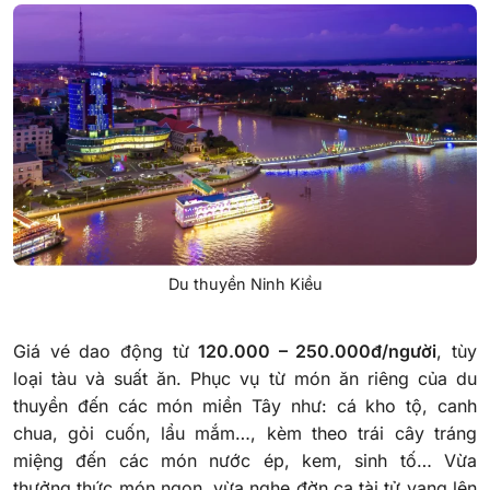
Du thuyền Ninh Kiều
Giá vé dao động từ
120.000 – 250.000đ/người
, tùy
loại tàu và suất ăn. Phục vụ từ món ăn riêng của du
thuyền đến các món miền Tây như: cá kho tộ, canh
chua, gỏi cuốn, lẩu mắm…, kèm theo trái cây tráng
miệng đến các món nước ép, kem, sinh tố… Vừa
thưởng thức món ngon, vừa nghe đờn ca tài tử vang lên