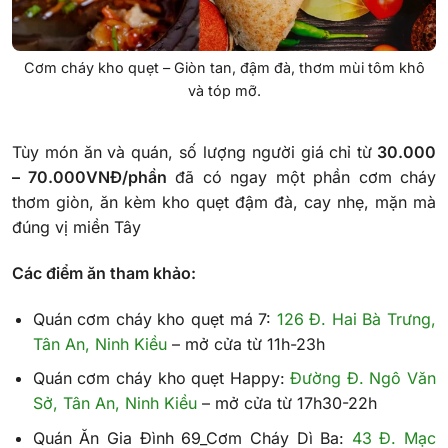
Cơm cháy kho quẹt – Giòn tan, đậm đà, thơm mùi tôm khô
và tóp mỡ.
Tùy món ăn và quán, số lượng người giá chỉ từ
30.000
– 70.000VNĐ/phần
đã có ngay một phần cơm cháy
thơm giòn, ăn kèm kho quẹt đậm đà, cay nhẹ, mặn mà
đúng vị miền Tây
Các điểm ăn tham khảo:
Quán cơm cháy kho quẹt má 7:
126 Đ. Hai Bà Trưng,
Tân An, Ninh Kiều
– mở cửa từ 11h-23h
Quán cơm cháy kho quẹt Happy:
Đường Đ. Ngô Văn
Sở, Tân An, Ninh Kiều
– mở cửa từ 17h30-22h
Quán Ăn Gia Đình 69_Cơm Cháy Dì Ba:
43 Đ. Mạc