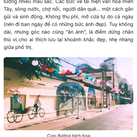
tường nhiều màu sắc. Các bức vẽ tái hiện văn hóa miền
Tây, sông nước, chợ nổi, người dân quê… một cách gần
gũi và sinh động. Không thu phí, mở cửa tự do cả ngày
(nên đi ban ngày để có những bức ảnh đẹp). Tuy không
dài, nhưng góc nào cũng “ăn ảnh”, là điểm dừng chân
thú vị cho ai thích lưu lại khoảnh khắc đẹp, nhẹ nhàng
giữa phố thị.
Con đường bích họa