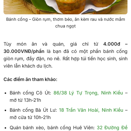
Bánh cống – Giòn rụm, thơm béo, ăn kèm rau và nước mắm
chua ngọt
Tùy món ăn và quán, giá chỉ từ
4.000đ –
30.000VNĐ/phần
là bạn đã có một phần bánh cống
giòn rụm, đầy đặn, no nê. Rất hợp túi tiền học sinh, sinh
viên lẫn khách du lịch.
Các điểm ăn tham khảo:
Bánh cống Cô Út:
86/38 Lý Tự Trọng, Ninh Kiều
–
mở từ 13h-21h
Bánh cống Bà Út Lư:
18 Trần Văn Hoài, Ninh Kiều
–
mở cửa từ 10h-21h
Quán bánh xèo, bánh cống Huê Viên:
32 Đường Đề