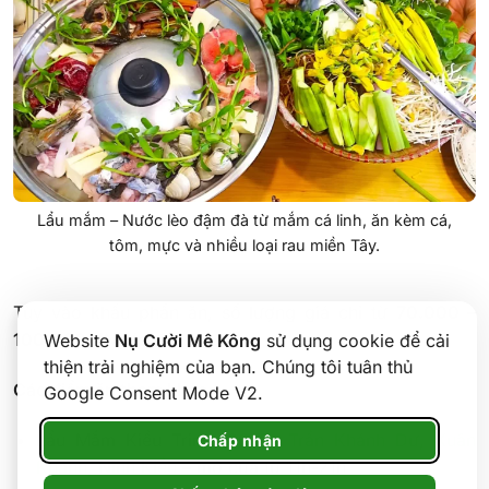
Lẩu mắm – Nước lèo đậm đà từ mắm cá linh, ăn kèm cá,
tôm, mực và nhiều loại rau miền Tây.
Tùy vào khẩu phần ăn, số lượng giá chỉ từ
70.000 –
100.000 VNĐ/phần
Website
Nụ Cười Mê Kông
sử dụng cookie để cải
thiện trải nghiệm của bạn. Chúng tôi tuân thủ
Các điểm ăn tham khảo:
Google Consent Mode V2.
Lẩu Mắm Kiều Trinh:
26 Đ. Trần Khánh Dư, Xuân
Chấp nhận
Khánh, Ninh Kiều
– mở cửa từ 11h-21h