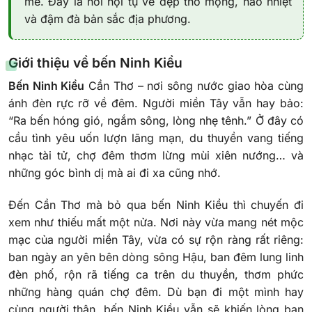
mê. Đây là nơi hội tụ vẻ đẹp thơ mộng, náo nhiệt
và đậm đà bản sắc địa phương.
Giới thiệu về bến Ninh Kiều
Bến Ninh Kiều
Cần Thơ – nơi sông nước giao hòa cùng
ánh đèn rực rỡ về đêm. Người miền Tây vẫn hay bảo:
“Ra bến hóng gió, ngắm sông, lòng nhẹ tênh.” Ở đây có
cầu tình yêu uốn lượn lãng mạn, du thuyền vang tiếng
nhạc tài tử, chợ đêm thơm lừng mùi xiên nướng… và
những góc bình dị mà ai đi xa cũng nhớ.
Đến Cần Thơ mà bỏ qua bến Ninh Kiều thì chuyến đi
xem như thiếu mất một nửa. Nơi này vừa mang nét mộc
mạc của người miền Tây, vừa có sự rộn ràng rất riêng:
ban ngày an yên bên dòng sông Hậu, ban đêm lung linh
đèn phố, rộn rã tiếng ca trên du thuyền, thơm phức
những hàng quán chợ đêm. Dù bạn đi một mình hay
cùng người thân, bến Ninh Kiều vẫn sẽ khiến lòng bạn