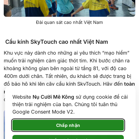
Đài quan sát cao nhất Việt Nam
Cầu kính SkyTouch cao nhất Việt Nam
Khu vực này dành cho những ai yêu thích “mạo hiểm”
muốn trải nghiệm cảm giác thót tim. Khi bước chân ra
khoảng không gian bên ngoài từ tầng 81, với độ cao
400m dưới chân. Tất nhiên, du khách sẽ được trang bị
đồ bảo hộ khi lên cây cầu kính SkyTouch. Hãy đến
toàn
nhà Landmark 81
chọc trời để trải nghiệm cảm giác
Website
Nụ Cười Mê Kông
sử dụng cookie để cải
được quan sát toàn thành phố dưới chân mình.
thiện trải nghiệm của bạn. Chúng tôi tuân thủ
Google Consent Mode V2.
Chấp nhận