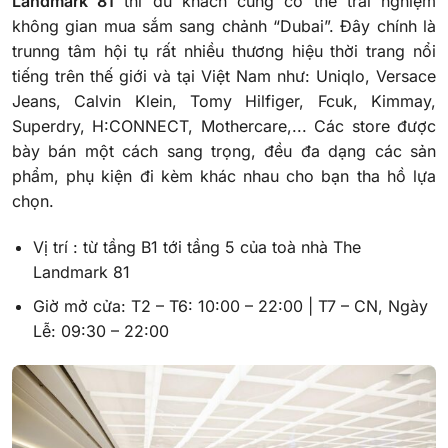
Landmark 81
thì du khách cũng có thể trải nghiệm
không gian mua sắm sang chảnh “Dubai”. Đây chính là
trunng tâm hội tụ rất nhiều thương hiệu thời trang nổi
tiếng trên thế giới và tại Việt Nam như
: Uniqlo, Versace
Jeans, Calvin Klein, Tomy Hilfiger, Fcuk, Kimmay,
Superdry, H:CONNECT, Mothercare,..
. Các store được
bày bán một cách sang trọng,
đều đa dạng các sản
phẩm, phụ kiện đi kèm khác nhau cho bạn tha hồ lựa
chọn.
Vị trí : từ tầng B1 tới tầng 5 của toà nhà The
Landmark 81
Giờ mở cửa: T2 – T6: 10:00 – 22:00 | T7 – CN, Ngày
Lễ: 09:30 – 22:00