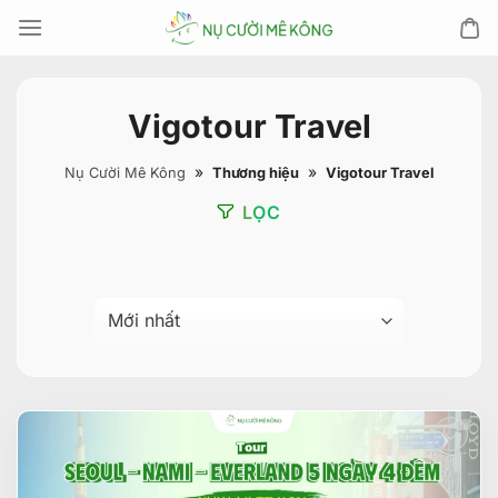
Chuyển
đến
nội
dung
Vigotour Travel
»
»
Nụ Cười Mê Kông
Thương hiệu
Vigotour Travel
LỌC