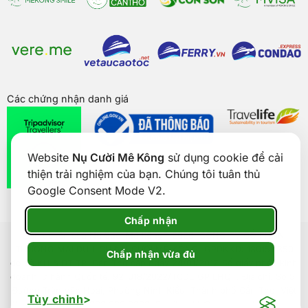
Các chứng nhận danh giá
Website
Nụ Cười Mê Kông
sử dụng cookie để cải
thiện trải nghiệm của bạn. Chúng tôi tuân thủ
Google Consent Mode V2.
Chấp nhận
Bản quyền của
Nụ Cười Mê Kông
® 2026. CÔNG TY CỔ PHẦN
THƯƠNG MẠI DU LỊCH NỤ CƯỜI MÊ KÔNG. GPDKKD: 1801511350
Chấp nhận vừa đủ
do sở KH & ĐT TP. Cần Thơ cấp ngày 24/01/2017. Số giấy phép kinh
doanh lữ hành Quốc tế: 92-018/2022/TCDL-GP LHQT. Địa chỉ: Số 5,
Đường Trần Văn Hoài, Phường Ninh Kiều, Thành phố Cần Thơ, Việt
Tùy chỉnh
Nam. Điện thoại: 0292 888 9989. Email: cskh@nucuoimekong.com.