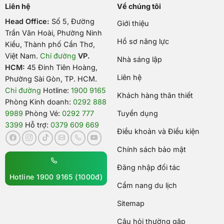
Liên hệ
Về chúng tôi
Head Office:
Số 5, Đường
Giới thiệu
Trần Văn Hoài, Phường Ninh
Hồ sơ năng lực
Kiều, Thành phố Cần Thơ,
Việt Nam
.
Chỉ đường
VP.
Nhà sáng lập
HCM:
45 Đinh Tiên Hoàng,
Liên hệ
Phường Sài Gòn, TP. HCM.
Chỉ đường
Hotline:
1900 9165
Khách hàng thân thiết
Phòng Kinh doanh:
0292 888
9989
Phòng Vé:
0292 777
Tuyển dụng
3399
Hỗ trợ:
0379 609 669
Điều khoản và Điều kiện
Chính sách bảo mật
Đăng nhập đối tác
Hotline 1900 9165 (1000đ)
Cẩm nang du lịch
Sitemap
Câu hỏi thường gặp