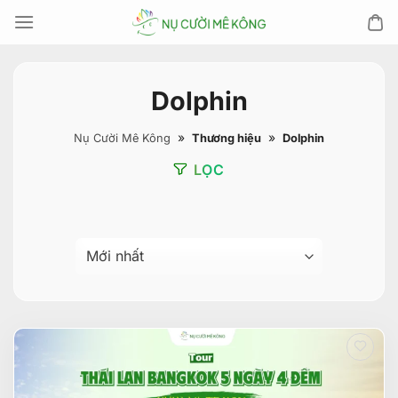
Chuyển
đến
nội
dung
Dolphin
»
»
Nụ Cười Mê Kông
Thương hiệu
Dolphin
LỌC