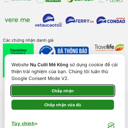
Các chứng nhận danh giá
Website
Nụ Cười Mê Kông
sử dụng cookie để cải
thiện trải nghiệm của bạn. Chúng tôi tuân thủ
Google Consent Mode V2.
Chấp nhận
Bản quyền của
Nụ Cười Mê Kông
® 2026. CÔNG TY CỔ PHẦN
THƯƠNG MẠI DU LỊCH NỤ CƯỜI MÊ KÔNG. GPDKKD: 1801511350
Chấp nhận vừa đủ
do sở KH & ĐT TP. Cần Thơ cấp ngày 24/01/2017. Số giấy phép kinh
doanh lữ hành Quốc tế: 92-018/2022/TCDL-GP LHQT. Địa chỉ: Số 5,
Đường Trần Văn Hoài, Phường Ninh Kiều, Thành phố Cần Thơ, Việt
Tùy chỉnh
Nam. Điện thoại: 0292 888 9989. Email: cskh@nucuoimekong.com.