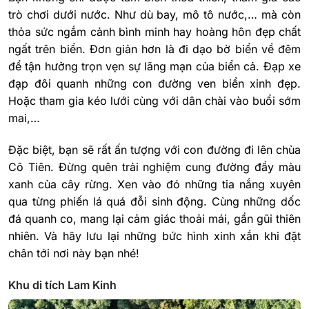
trò chơi dưới nước. Như dù bay, mô tô nước,… mà còn
thỏa sức ngắm cảnh bình minh hay hoàng hôn đẹp chất
ngất trên biển. Đơn giản hơn là đi dạo bờ biển về đêm
để tận hưởng trọn vẹn sự lãng mạn của biển cả. Đạp xe
đạp đôi quanh những con đường ven biển xinh đẹp.
Hoặc tham gia kéo lưới cùng với dân chài vào buổi sớm
mai,…
Đặc biệt, bạn sẽ rất ấn tượng với con đường đi lên chùa
Cô Tiên. Đừng quên trải nghiệm cung đường đầy màu
xanh của cây rừng. Xen vào đó những tia nắng xuyên
qua từng phiến lá quá đỗi sinh động. Cùng những dốc
đá quanh co, mang lại cảm giác thoải mái, gần gũi thiên
nhiên. Và hãy lưu lại những bức hình xinh xắn khi đặt
chân tới nơi này bạn nhé!
Khu di tích Lam Kinh