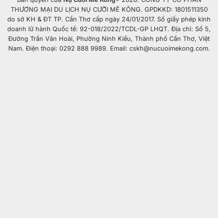
THƯƠNG MẠI DU LỊCH NỤ CƯỜI MÊ KÔNG. GPDKKD: 1801511350
do sở KH & ĐT TP. Cần Thơ cấp ngày 24/01/2017. Số giấy phép kinh
doanh lữ hành Quốc tế: 92-018/2022/TCDL-GP LHQT. Địa chỉ: Số 5,
Đường Trần Văn Hoài, Phường Ninh Kiều, Thành phố Cần Thơ, Việt
Nam. Điện thoại: 0292 888 9989. Email: cskh@nucuoimekong.com.