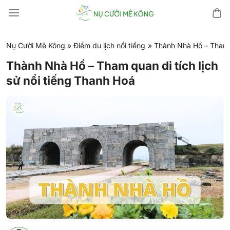
Chuyển
đến
nội
dung
Nụ Cười Mê Kông
»
Điểm du lịch nổi tiếng
»
Thành Nhà Hồ – Tham q
Thành Nhà Hồ – Tham quan di tích lịch
sử nổi tiếng Thanh Hoá