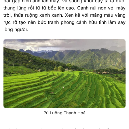
bắt gặp hình ảnh làn mây. Và sương khói bay tà tà dưới
thung lũng rồi từ từ bốc lên cao. Cảnh núi non với mây
trời, thửa ruộng xanh xanh. Xen kẽ với mảng màu vàng
rực rỡ tạo nên bức tranh phong cảnh hữu tình làm say
lòng người.
Pù Luông Thanh Hoá