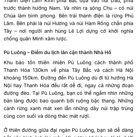
Thánh điện Lam Kinh phía Bắc dựa vào núi Dầu, phía
trước thành hướng Nam. Và nhìn ra sông Chu – có núi
Chúa làm bình phong. Bên trái thánh điện là rừng Phú
Lâm. Bên phải là núi Hương và núi Hàm Rồng chắn phía
Tây – nơi người anh hùng Lê Lợi dựng cờ khởi nghĩa
chống quân Minh xâm lược.
Pù Luông – Điểm du lịch lân cận thành Nhà Hồ
Khu bảo tồn thiên nhiên Pù Luông cách thành phố
Thanh Hóa 130km về phía Tây Bắc và cách Hà Nội
khoảng 150km. Đường đến Pù Luông dù đi từ hướng Hà
Nội hay Thanh Hóa đều rất dễ đi, ngay cả những đoạn
đường đèo.
Tại Pù Luông, bạn có thể ngắm nhìn những
bản làng được bao quanh bởi ruộng bậc thang. Những
cánh rừng xanh mát xen lẫn những dãy núi trập trùng
cùng con suối và dòng thác mát rượi.
Ở thiên đường giữa đại ngàn Pù Luông, bạn sẽ dễ dàng