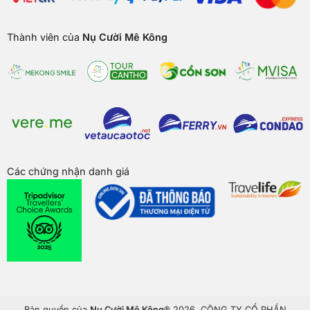
Thành viên của
Nụ Cười Mê Kông
Các chứng nhận danh giá
Bản quyền của
Nụ Cười Mê Kông
® 2026. CÔNG TY CỔ PHẦN