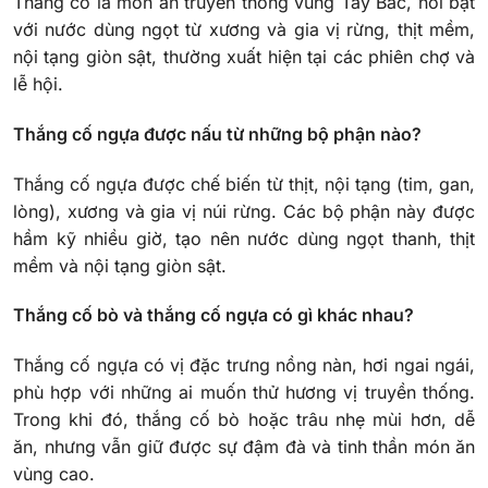
Thắng cố là món ăn truyền thống vùng Tây Bắc, nổi bật
với nước dùng ngọt từ xương và gia vị rừng, thịt mềm,
nội tạng giòn sật, thường xuất hiện tại các phiên chợ và
lễ hội.
Thắng cố ngựa được nấu từ những bộ phận nào?
Thắng cố ngựa được chế biến từ thịt, nội tạng (tim, gan,
lòng), xương và gia vị núi rừng. Các bộ phận này được
hầm kỹ nhiều giờ, tạo nên nước dùng ngọt thanh, thịt
mềm và nội tạng giòn sật.
Thắng cố bò và thắng cố ngựa có gì khác nhau?
Thắng cố ngựa có vị đặc trưng nồng nàn, hơi ngai ngái,
phù hợp với những ai muốn thử hương vị truyền thống.
Trong khi đó, thắng cố bò hoặc trâu nhẹ mùi hơn, dễ
ăn, nhưng vẫn giữ được sự đậm đà và tinh thần món ăn
vùng cao.