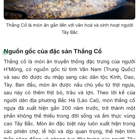
Thắng Cố là món ăn gắn liền với văn hoá và sinh hoạt người
Tây Bắc
Nguồn gốc của đặc sản Thắng Cố
Thắng cố là món ăn truyền thống đặc trưng của người
H’Mông, có nguồn gốc từ tỉnh Vân Nam (Trung Quốc)
và sau đó được du nhập sang các dân tộc Kinh, Dao,
Tày. Ban đầu, món ăn được nấu chủ yếu từ thịt ngựa,
sau này có thêm thịt bò, trâu và lợn. Theo lời kể của
người dân địa phương Bắc Hà (Lào Cai), món thắng cố
ngựa đã xuất hiện gần 200 năm trước, trở thành một
phần không thể thiếu trong đời sống và ẩm thực vùng
cao Tây Bắc. Món ăn đặc biệt này luôn xuất hiện trong
các phiên chợ, lễ hội và dịp quan trọng, thể hiện tinh