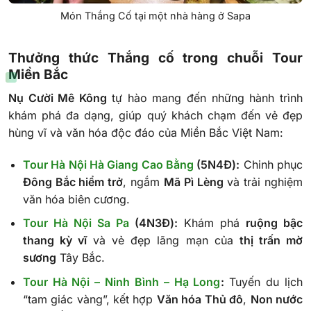
Món Thắng Cố tại một nhà hàng ở Sapa
Thưởng thức Thắng cố trong chuỗi Tour
Miền Bắc
Nụ Cười Mê Kông
tự hào mang đến những hành trình
khám phá đa dạng, giúp quý khách chạm đến vẻ đẹp
hùng vĩ và văn hóa độc đáo của Miền Bắc Việt Nam:
Tour Hà Nội Hà Giang Cao Bằng
(5N4Đ):
Chinh phục
Đông Bắc hiểm trở
, ngắm
Mã Pì Lèng
và trải nghiệm
văn hóa biên cương.
Tour Hà Nội Sa Pa
(4N3Đ):
Khám phá
ruộng bậc
thang kỳ vĩ
và vẻ đẹp lãng mạn của
thị trấn mờ
sương
Tây Bắc.
Tour Hà Nội – Ninh Bình – Hạ Long
:
Tuyến du lịch
“tam giác vàng”, kết hợp
Văn hóa Thủ đô
,
Non nước