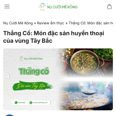
Chuyển
đến
nội
dung
Nụ Cười Mê Kông
»
Review ẩm thực
»
Thắng Cố: Món đặc sản huy
Thắng Cố: Món đặc sản huyền thoại
của vùng Tây Bắc