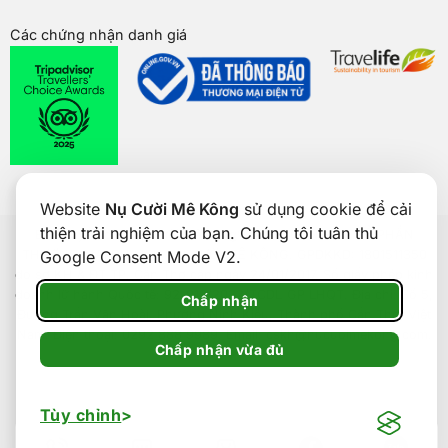
Các chứng nhận danh giá
Website
Nụ Cười Mê Kông
sử dụng cookie để cải
thiện trải nghiệm của bạn. Chúng tôi tuân thủ
Bản quyền của
Nụ Cười Mê Kông
® 2026. CÔNG TY CỔ PHẦN
THƯƠNG MẠI DU LỊCH NỤ CƯỜI MÊ KÔNG. GPDKKD: 1801511350
Google Consent Mode V2.
do sở KH & ĐT TP. Cần Thơ cấp ngày 24/01/2017. Số giấy phép kinh
doanh lữ hành Quốc tế: 92-018/2022/TCDL-GP LHQT. Địa chỉ: Số 5,
Chấp nhận
Đường Trần Văn Hoài, Phường Ninh Kiều, Thành phố Cần Thơ, Việt
Nam. Điện thoại: 0292 888 9989. Email: cskh@nucuoimekong.com.
Chấp nhận vừa đủ
Tùy chỉnh
Zalo