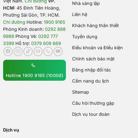
Việt Nam
.
Chỉ đường
VP.
Nhà sáng lập
HCM:
45 Đinh Tiên Hoàng,
Liên hệ
Phường Sài Gòn, TP. HCM.
Chỉ đường
Hotline:
1900 9165
Khách hàng thân thiết
Phòng Kinh doanh:
0292 888
9989
Phòng Vé:
0292 777
Tuyển dụng
3399
Hỗ trợ:
0379 609 669
Điều khoản và Điều kiện
Chính sách bảo mật
Đăng nhập đối tác
Hotline 1900 9165 (1000đ)
Cẩm nang du lịch
Sitemap
Câu hỏi thường gặp
Dịch vụ tour đoàn
Dịch vụ