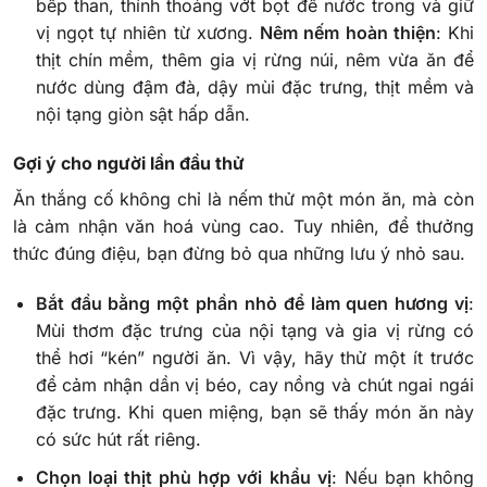
bếp than, thỉnh thoảng vớt bọt để nước trong và giữ
vị ngọt tự nhiên từ xương.
Nêm nếm hoàn thiện
: Khi
thịt chín mềm, thêm gia vị rừng núi, nêm vừa ăn để
nước dùng đậm đà, dậy mùi đặc trưng, thịt mềm và
nội tạng giòn sật hấp dẫn.
Gợi ý cho người lần đầu thử
Ăn thắng cố không chỉ là nếm thử một món ăn, mà còn
là cảm nhận văn hoá vùng cao. Tuy nhiên, để thưởng
thức đúng điệu, bạn đừng bỏ qua những lưu ý nhỏ sau.
Bắt đầu bằng một phần nhỏ để làm quen hương vị
:
Mùi thơm đặc trưng của nội tạng và gia vị rừng có
thể hơi “kén” người ăn. Vì vậy, hãy thử một ít trước
để cảm nhận dần vị béo, cay nồng và chút ngai ngái
đặc trưng. Khi quen miệng, bạn sẽ thấy món ăn này
có sức hút rất riêng.
Chọn loại thịt phù hợp với khẩu vị
: Nếu bạn không