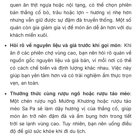
quen ăn thịt ngựa hoặc nội tạng, có thể chọn phiên
bản thắng cố bò, trâu hoặc lợn – hương vị nhẹ hơn
nhưng vẫn giữ được sự đậm đà truyền thống. Một số
quán còn gia giảm gia vị để món ăn dễ ăn hơn với du
khách miền xuôi.
Hỏi rõ về nguyên liệu và giá trước khi gọi món
: Khi
ăn ở các phiên chợ vùng cao, bạn nên hỏi rõ quán về
nguồn gốc nguyên liệu và giá bán, vì mỗi nơi có thể
có cách chế biến và định lượng khác nhau. Việc này
giúp bạn yên tâm hơn và có trải nghiệm ẩm thực trọn
vẹn, an toàn.
Thưởng thức cùng rượu ngô hoặc rượu táo mèo
:
Một chén rượu ngô Mường Khương hoặc rượu táo
mèo Sa Pa sẽ làm dậy hương vị của thắng cố, giúp
món ăn trở nên đậm đà và ấm bụng hơn trong tiết
trời se lạnh vùng cao. Tuy nhiên, bạn nên uống điều
độ để giữ sức khỏe khi đi du lịch.