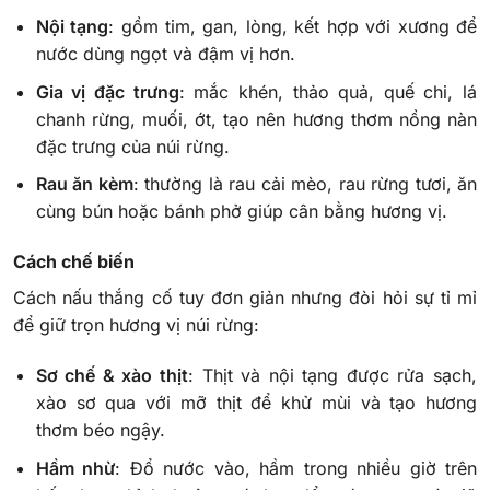
Nội tạng
: gồm tim, gan, lòng, kết hợp với xương để
nước dùng ngọt và đậm vị hơn.
Gia vị đặc trưng
: mắc khén, thảo quả, quế chi, lá
chanh rừng, muối, ớt, tạo nên hương thơm nồng nàn
đặc trưng của núi rừng.
Rau ăn kèm
: thường là rau cải mèo, rau rừng tươi, ăn
cùng bún hoặc bánh phở giúp cân bằng hương vị.
Cách chế biến
Cách nấu thắng cố tuy đơn giản nhưng đòi hỏi sự tỉ mỉ
để giữ trọn hương vị núi rừng:
Sơ chế & xào thịt
: Thịt và nội tạng được rửa sạch,
xào sơ qua với mỡ thịt để khử mùi và tạo hương
thơm béo ngậy.
Hầm nhừ
: Đổ nước vào, hầm trong nhiều giờ trên