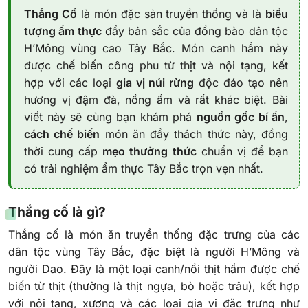
Thắng Cố
là món đặc sản truyền thống và là
biểu
tượng ẩm thực
đầy bản sắc của đồng bào dân tộc
H’Mông vùng cao Tây Bắc. Món canh hầm này
được chế biến công phu từ thịt và nội tạng, kết
hợp với các loại
gia vị núi rừng
độc đáo tạo nên
hương vị đậm đà, nồng ấm và rất khác biệt. Bài
viết này sẽ cùng bạn khám phá
nguồn gốc bí ẩn
,
cách chế biến
món ăn đầy thách thức này, đồng
thời cung cấp
mẹo thưởng thức
chuẩn vị để bạn
có trải nghiệm ẩm thực Tây Bắc trọn vẹn nhất.
Thắng cố là gì?
Thắng cố là món ăn truyền thống đặc trưng của các
dân tộc vùng Tây Bắc, đặc biệt là người H’Mông và
người Dao. Đây là một loại canh/nồi thịt hầm được chế
biến từ thịt (thường là thịt ngựa, bò hoặc trâu), kết hợp
với nội tạng, xương và các loại gia vị đặc trưng như