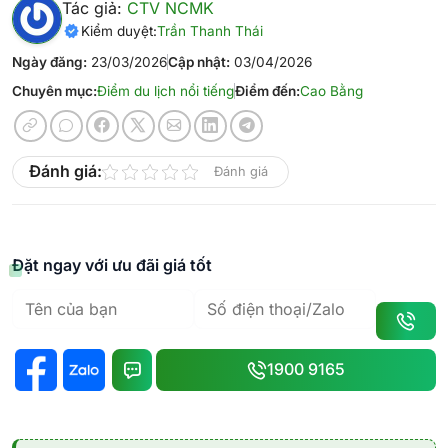
Tác giả:
CTV NCMK
Kiểm duyệt:
Trần Thanh Thái
Ngày đăng:
23/03/2026
Cập nhật:
03/04/2026
Chuyên mục:
Điểm du lịch nổi tiếng
Điểm đến:
Cao Bằng
Đánh giá:
Đánh giá
Đặt ngay với ưu đãi giá tốt
1900 9165