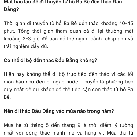
Mất bao lâu để đi thuyền từ hồ Ba Bể đến thác Đầu
Đẳng?
Thời gian đi thuyền từ hồ Ba Bể đến thác khoảng 40-45
phút. Tổng thời gian tham quan cả đi lại thường mất
khoảng 2-3 giờ để bạn có thể ngắm cảnh, chụp ảnh và
trải nghiệm đầy đủ.
Có thể đi bộ đến thác Đầu Đẳng không?
Hiện nay không thể đi bộ trực tiếp đến thác vì các lối
mòn hầu như đều bị ngập nước. Thuyền là phương tiện
duy nhất để du khách có thể tiếp cận con thác từ hồ Ba
Bể.
Nên đi thác Đầu Đẳng vào mùa nào trong năm?
Mùa hè từ tháng 5 đến tháng 9 là thời điểm lý tưởng
nhất với dòng thác mạnh mẽ và hùng vĩ. Mùa thu từ