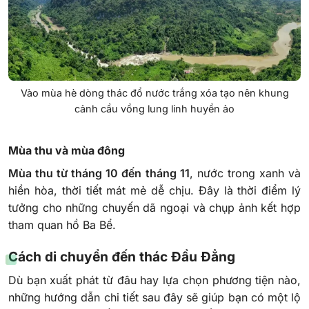
Vào mùa hè dòng thác đổ nước trắng xóa tạo nên khung
cảnh cầu vồng lung linh huyền ảo
Mùa thu và mùa đông
Mùa thu từ tháng 10 đến tháng 11
, nước trong xanh và
hiền hòa, thời tiết mát mẻ dễ chịu. Đây là thời điểm lý
tưởng cho những chuyến dã ngoại và chụp ảnh kết hợp
tham quan hồ Ba Bể.
Cách di chuyển đến thác Đầu Đẳng
Dù bạn xuất phát từ đâu hay lựa chọn phương tiện nào,
những hướng dẫn chi tiết sau đây sẽ giúp bạn có một lộ