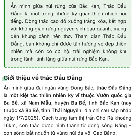
Ẩn mình giữa núi rừng của Bắc Kạn, Thác Đầu
Đẳng là một trong những kỳ quan thiên nhiên nổi
tiếng. Dòng thác cao đổ xuống trắng xóa, kết hợp
với không gian rừng nguyên sinh bao quanh, mang
đến khung cảnh nên thơ. Tham qian Thác Đầu
Đẳng, bạn không chỉ được tận hưởng vẻ đẹp thiên
nhiên mà còn có cơ hội trải nghiệm không khí
trong lành, tĩnh lặng giữa núi rừng Bắc Kạn.
Giới thiệu về thác Đầu Đẳng
Ẩn mình giữa đại ngàn vùng Đông Bắc,
thác Đầu Đẳng
là một kiệt tác thiên nhiên kỳ vĩ thuộc Vườn quốc gia
Ba Bể, xã Nam Mẫu, huyện Ba Bể, tỉnh Bắc Kạn (nay
thuộc xã Ba Bể, tỉnh Thái Nguyên
, địa chỉ sau sáp nhập
ngày 1/7/2025). Cách trung tâm thị trấn Chợ Rã khoảng
16km, con thác được hình thành từ dòng sông Năng –
con sông bắt nguồn từ vùng núi đá vôi Cao Bằng.