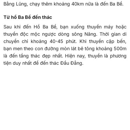
Bằng Lũng, chạy thêm khoảng 40km nữa là đến Ba Bể.
Từ hồ Ba Bể đến thác
Sau khi đến Hồ Ba Bể, bạn xuống thuyền máy hoặc
thuyền độc mộc ngược dòng sông Năng. Thời gian di
chuyển chỉ khoảng 40-45 phút. Khi thuyền cập bến,
bạn men theo con đường mòn lát bê tông khoảng 500m
là đến tầng thác đẹp nhất. Hiện nay, thuyền là phương
tiện duy nhất để đến thác Đầu Đẳng.