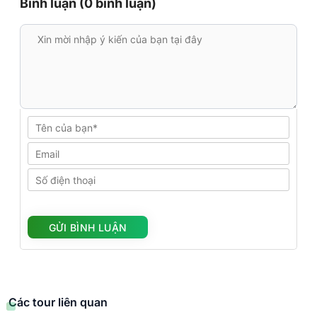
Bình luận (0 bình luận)
Các tour liên quan