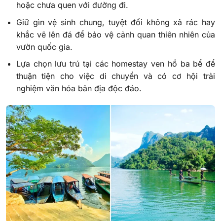
hoặc chưa quen với đường đi.
Giữ gìn vệ sinh chung, tuyệt đối không xả rác hay
khắc vẽ lên đá để bảo vệ cảnh quan thiên nhiên của
vườn quốc gia.
Lựa chọn lưu trú tại các homestay ven hồ ba bể để
thuận tiện cho việc di chuyển và có cơ hội trải
nghiệm văn hóa bản địa độc đáo.