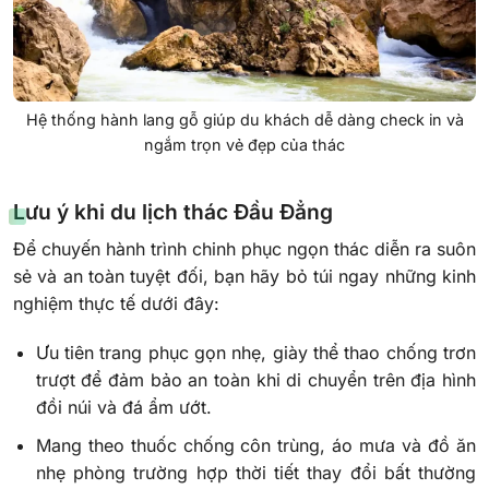
Hệ thống hành lang gỗ giúp du khách dễ dàng check in và
ngắm trọn vẻ đẹp của thác
Lưu ý khi du lịch thác Đầu Đẳng
Để chuyến hành trình chinh phục ngọn thác diễn ra suôn
sẻ và an toàn tuyệt đối, bạn hãy bỏ túi ngay những kinh
nghiệm thực tế dưới đây:
Ưu tiên trang phục gọn nhẹ, giày thể thao chống trơn
trượt để đảm bảo an toàn khi di chuyển trên địa hình
đồi núi và đá ẩm ướt.
Mang theo thuốc chống côn trùng, áo mưa và đồ ăn
nhẹ phòng trường hợp thời tiết thay đổi bất thường