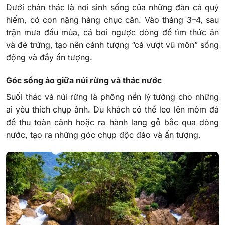
Dưới chân thác là nơi sinh sống của những đàn cá quý
hiếm, có con nặng hàng chục cân. Vào tháng 3–4, sau
trận mưa đầu mùa, cá bơi ngược dòng để tìm thức ăn
và đẻ trứng, tạo nên cảnh tượng “cá vượt vũ môn” sống
động và đầy ấn tượng.
Góc sống ảo giữa núi rừng và thác nước
Suối thác và núi rừng là phông nền lý tưởng cho những
ai yêu thích chụp ảnh. Du khách có thể leo lên mỏm đá
để thu toàn cảnh hoặc ra hành lang gỗ bắc qua dòng
nước, tạo ra những góc chụp độc đáo và ấn tượng.