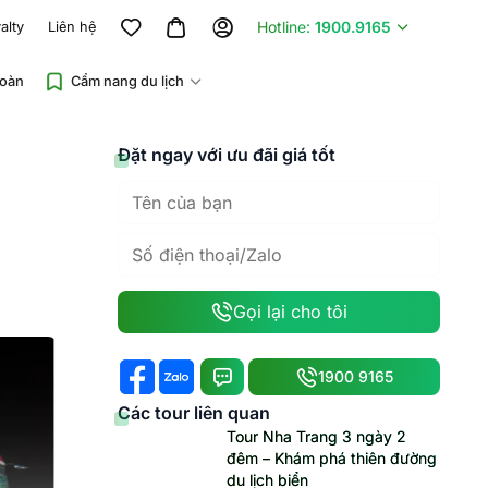
Hotline:
1900.9165
alty
Liên hệ
đoàn
Cẩm nang du lịch
Đặt ngay với ưu đãi giá tốt
Gọi lại cho tôi
1900 9165
Các tour liên quan
Tour Nha Trang 3 ngày 2
đêm – Khám phá thiên đường
du lịch biển