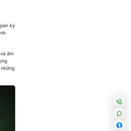
gian kỷ
ình
 và âm
dựng
ả những