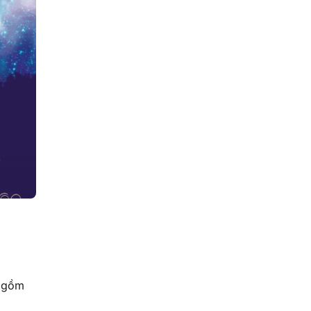
o gồm