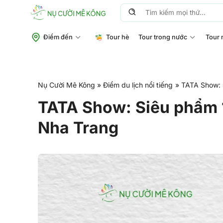
Chuyển
Tìm
đến
kiếm:
nội
Điểm đến
Tour hè
Tour trong nước
Tour 
dung
Nụ Cười Mê Kông
»
Điểm du lịch nổi tiếng
»
TATA Show: 
TATA Show: Siêu phẩm 1
Nha Trang