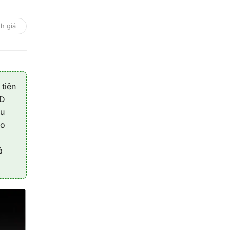
h giá
tiên
3D
âu
ho
ả