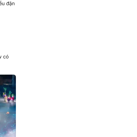
đều đặn
w có