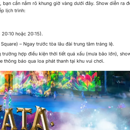
y, bạn cần nắm rõ khung giờ vàng dưới đây. Show diễn ra 
 lịch trình:
 20:10 hoặc 20:15).
quare) – Ngay trước tòa lâu đài trung tâm tráng lệ.
g trường hợp điều kiện thời tiết quá xấu (mưa bão lớn), sho
e thông báo qua loa phát thanh tại khu vui chơi.