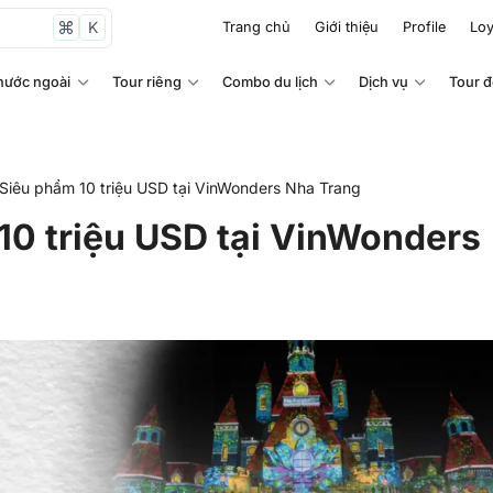
K
Trang chủ
Giới thiệu
Profile
Loy
nước ngoài
Tour riêng
Combo du lịch
Dịch vụ
Tour 
Siêu phẩm 10 triệu USD tại VinWonders Nha Trang
0 triệu USD tại VinWonders