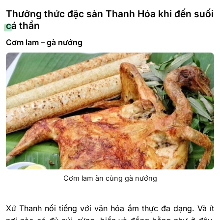
Thưởng thức đặc sản Thanh Hóa khi đến suối
cá thần
Cơm lam – gà nướng
Cơm lam ăn cùng gà nướng
Xứ Thanh nổi tiếng với văn hóa ẩm thực đa dạng. Và ít