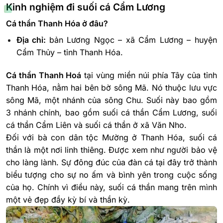
Kinh nghiệm đi suối cá Cẩm Lương
Cá thần Thanh Hóa ở đâu?
Địa chỉ:
bản Lương Ngọc – xã Cẩm Lương – huyện
Cẩm Thủy – tỉnh Thanh Hóa.
Cá thần Thanh Hoá
tại vùng miền núi phía Tây của tỉnh
Thanh Hóa, nằm hai bên bờ sông Mã. Nó thuộc lưu vực
sông Mã, một nhánh của sông Chu. Suối này bao gồm
3 nhánh chính, bao gồm suối cá thần Cẩm Lương, suối
cá thần Cẩm Liên và suối cá thần ở xã Văn Nho.
Đối với bà con dân tộc Mường ở Thanh Hóa, suối cá
thần là một nơi linh thiêng. Được xem như người bảo vệ
cho làng lành. Sự đông đúc của đàn cá tại đây trở thành
biểu tượng cho sự no ấm và bình yên trong cuộc sống
của họ. Chính vì điều này, suối cá thần mang trên mình
một vẻ đẹp đầy kỳ bí và thần kỳ.