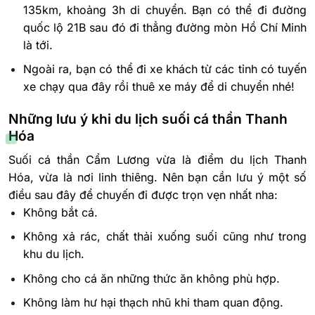
135km, khoảng 3h di chuyển. Bạn có thể đi đường
quốc lộ 21B sau đó đi thẳng đường mòn Hồ Chí Minh
là tới.
Ngoài ra, bạn có thể đi xe khách từ các tỉnh có tuyến
xe chạy qua đây rồi thuê xe máy để di chuyển nhé!
Những lưu ý khi du lịch suối cá thần Thanh
Hóa
Suối cá thần Cẩm Lương vừa là điểm du lịch Thanh
Hóa, vừa là nơi linh thiêng. Nên bạn cần lưu ý một số
điều sau đây để chuyến đi được trọn vẹn nhất nha:
Không bắt cá.
Không xả rác, chất thải xuống suối cũng như trong
khu du lịch.
Không cho cá ăn những thức ăn không phù hợp.
Không làm hư hại thạch nhũ khi tham quan động.