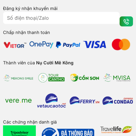
Đăng ký nhận khuyến mãi
Chấp nhận thanh toán
Thành viên của
Nụ Cười Mê Kông
Các chứng nhận danh giá