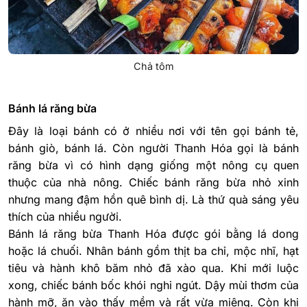
Chả tôm
Bánh lá răng bừa
Đây là loại bánh có ở nhiều nơi với tên gọi bánh tẻ,
bánh giò, bánh lá. Còn người Thanh Hóa gọi là bánh
răng bừa vì có hình dạng giống một nông cụ quen
thuộc của nhà nông. Chiếc bánh răng bừa nhỏ xinh
nhưng mang đậm hồn quê bình dị. Là thứ quà sáng yêu
thích của nhiều người.
Bánh lá răng bừa Thanh Hóa được gói bằng lá dong
hoặc lá chuối. Nhân bánh gồm thịt ba chỉ, mộc nhĩ, hạt
tiêu và hành khô băm nhỏ đã xào qua. Khi mới luộc
xong, chiếc bánh bốc khói nghi ngút. Dậy mùi thơm của
hành mỡ, ăn vào thấy mềm và rất vừa miệng. Còn khi