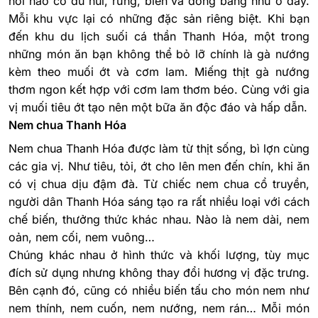
nơi nào có đủ núi, rừng, biển và đồng bằng như ở đây.
Mỗi khu vực lại có những đặc sản riêng biệt.
Khi bạn
đến khu du lịch suối cá thần Thanh Hóa, một trong
những món ăn bạn không thể bỏ lỡ chính là gà nướng
kèm theo muối ớt và cơm lam. Miếng thịt gà nướng
thơm ngon kết hợp với cơm lam thơm béo. Cùng với gia
vị muối tiêu ớt tạo nên một bữa ăn độc đáo và hấp dẫn.
Nem chua Thanh Hóa
Nem chua Thanh Hóa được làm từ thịt sống, bì lợn cùng
các gia vị. Như tiêu, tỏi, ớt cho lên men đến chín, khi ăn
có vị chua dịu đậm đà. Từ chiếc nem chua cổ truyền,
người dân Thanh Hóa sáng tạo ra rất nhiều loại với cách
chế biến, thưởng thức khác nhau. Nào là nem dài, nem
oản, nem cối, nem vuông…
Chúng khác nhau ở hình thức và khối lượng, tùy mục
đích sử dụng nhưng không thay đổi hương vị đặc trưng.
Bên cạnh đó, cũng có nhiều biến tấu cho món nem như
nem thính, nem cuốn, nem nướng, nem rán… Mỗi món