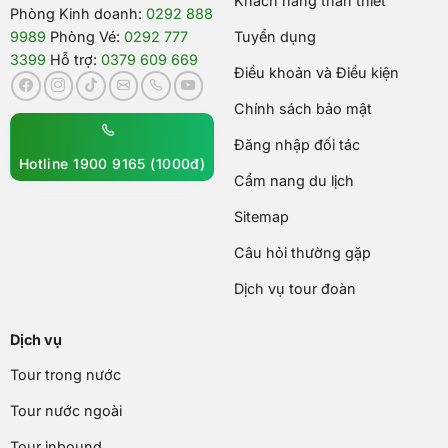
Khách hàng thân thiết
Phòng Kinh doanh:
0292 888
9989
Phòng Vé:
0292 777
Tuyển dụng
3399
Hỗ trợ:
0379 609 669
Điều khoản và Điều kiện
Chính sách bảo mật
Đăng nhập đối tác
Hotline 1900 9165 (1000đ)
Cẩm nang du lịch
Sitemap
Câu hỏi thường gặp
Dịch vụ tour đoàn
Dịch vụ
Tour trong nước
Tour nước ngoài
Tour inbound