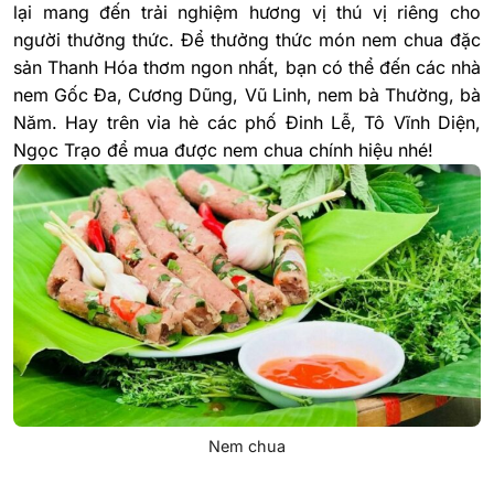
lại mang đến trải nghiệm hương vị thú vị riêng cho
người thưởng thức.
Để thưởng thức món nem chua đặc
sản Thanh Hóa thơm ngon nhất, bạn có thể đến các nhà
nem Gốc Đa, Cương Dũng, Vũ Linh, nem bà Thường, bà
Năm. Hay trên vỉa hè các phố Đinh Lễ, Tô Vĩnh Diện,
Ngọc Trạo để mua được nem chua chính hiệu nhé!
Nem chua