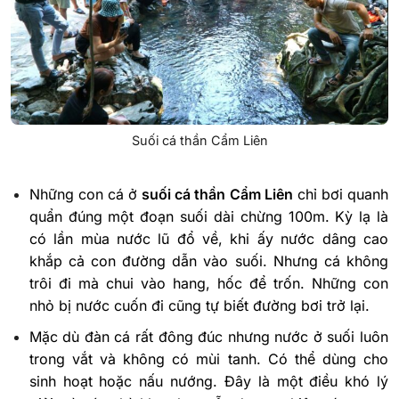
Suối cá thần Cẩm Liên
Những con cá ở
suối cá thần Cẩm Liên
chỉ bơi quanh
quẩn đúng một đoạn suối dài chừng 100m. Kỳ lạ là
có lần mùa nước lũ đổ về, khi ấy nước dâng cao
khắp cả con đường dẫn vào suối. Nhưng cá không
trôi đi mà chui vào hang, hốc để trốn. Những con
nhỏ bị nước cuốn đi cũng tự biết đường bơi trở lại.
Mặc dù đàn cá rất đông đúc nhưng nước ở suối luôn
trong vắt và không có mùi tanh. Có thể dùng cho
sinh hoạt hoặc nấu nướng. Đây là một điều khó lý