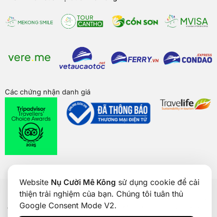
Các chứng nhận danh giá
Website
Nụ Cười Mê Kông
sử dụng cookie để cải
Bản quyền của
Nụ Cười Mê Kông
® 2026. CÔNG TY CỔ PHẦN
thiện trải nghiệm của bạn. Chúng tôi tuân thủ
THƯƠNG MẠI DU LỊCH NỤ CƯỜI MÊ KÔNG. GPDKKD: 1801511350
Google Consent Mode V2.
do sở KH & ĐT TP. Cần Thơ cấp ngày 24/01/2017. Số giấy phép kinh