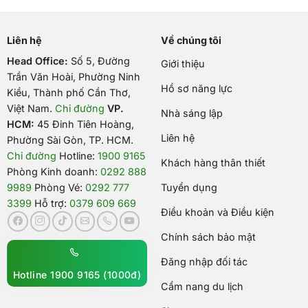
Liên hệ
Về chúng tôi
Head Office:
Số 5, Đường
Giới thiệu
Trần Văn Hoài, Phường Ninh
Hồ sơ năng lực
Kiều, Thành phố Cần Thơ,
Việt Nam
.
Chỉ đường
VP.
Nhà sáng lập
HCM:
45 Đinh Tiên Hoàng,
Liên hệ
Phường Sài Gòn, TP. HCM.
Chỉ đường
Hotline:
1900 9165
Khách hàng thân thiết
Phòng Kinh doanh:
0292 888
9989
Phòng Vé:
0292 777
Tuyển dụng
3399
Hỗ trợ:
0379 609 669
Điều khoản và Điều kiện
Chính sách bảo mật
Đăng nhập đối tác
Hotline 1900 9165 (1000đ)
Cẩm nang du lịch