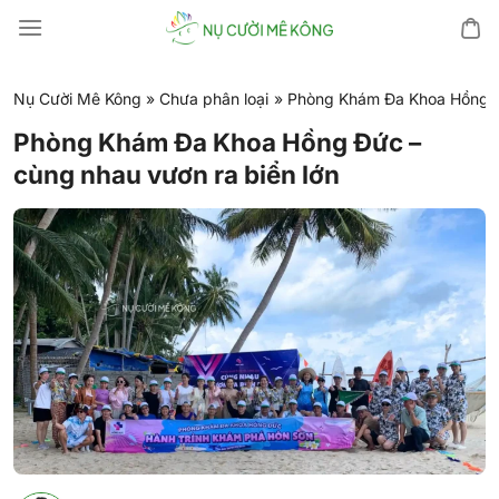
Chuyển
đến
nội
dung
Nụ Cười Mê Kông
»
Chưa phân loại
»
Phòng Khám Đa Khoa Hồng Đứ
Phòng Khám Đa Khoa Hồng Đức –
cùng nhau vươn ra biển lớn