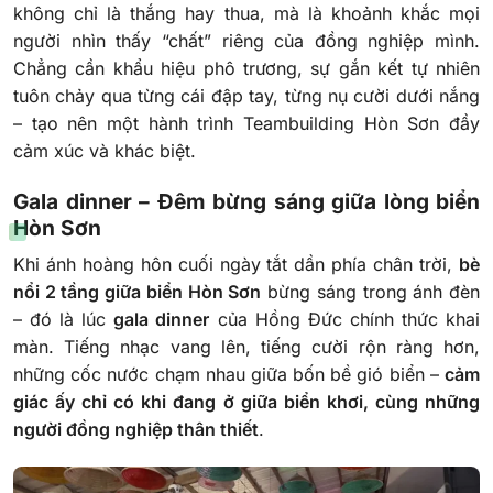
không chỉ là thắng hay thua, mà là khoảnh khắc mọi
người nhìn thấy “chất” riêng của đồng nghiệp mình.
Chẳng cần khẩu hiệu phô trương, sự gắn kết tự nhiên
tuôn chảy qua từng cái đập tay, từng nụ cười dưới nắng
– tạo nên một hành trình Teambuilding Hòn Sơn đầy
cảm xúc và khác biệt.
Gala dinner – Đêm bừng sáng giữa lòng biển
Hòn Sơn
Khi ánh hoàng hôn cuối ngày tắt dần phía chân trời,
bè
nổi 2 tầng giữa biển Hòn Sơn
bừng sáng trong ánh đèn
– đó là lúc
gala dinner
của Hồng Đức chính thức khai
màn. Tiếng nhạc vang lên, tiếng cười rộn ràng hơn,
những cốc nước chạm nhau giữa bốn bề gió biển –
cảm
giác ấy chỉ có khi đang ở giữa biển khơi, cùng những
người đồng nghiệp thân thiết
.