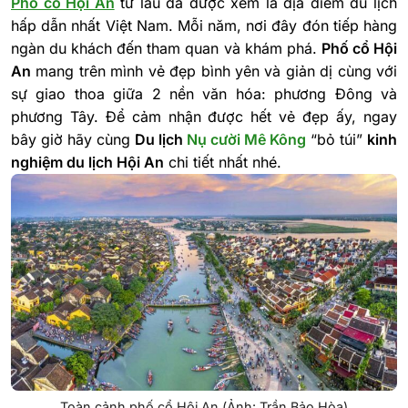
Phố cổ Hội An
từ lâu đã được xem là địa điểm du lịch
hấp dẫn nhất Việt Nam. Mỗi năm, nơi đây đón tiếp hàng
ngàn du khách đến tham quan và khám phá.
Phố cổ Hội
An
mang trên mình vẻ đẹp bình yên và giản dị cùng với
sự giao thoa giữa 2 nền văn hóa: phương Đông và
phương Tây. Để cảm nhận được hết vẻ đẹp ấy, ngay
bây giờ hãy cùng
Du lịch
Nụ cười Mê Kông
“bỏ túi”
kinh
nghiệm du lịch Hội An
chi tiết nhất nhé.
Toàn cảnh phố cổ Hội An (Ảnh: Trần Bảo Hòa)