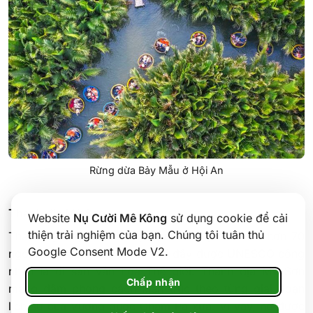
Rừng dừa Bảy Mẫu ở Hội An
Thánh địa Mỹ Sơn
Website
Nụ Cười Mê Kông
sử dụng cookie để cải
thiện trải nghiệm của bạn. Chúng tôi tuân thủ
Thánh địa Mỹ Sơn là một quần thể lịch sử với hơn 70
Google Consent Mode V2.
ngôi đền tháp gần Hội An. Nơi đây được UNESCO công
nhận là di sản văn hóa Thế giới. Thánh địa Mỹ Sơn
Chấp nhận
mang đậm phong cách kiến trúc theo từng giai đoạn
lịch sử của Vương quốc Chăm Pa xưa. Vì vậy, nó được