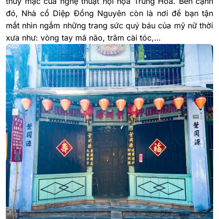
thủy mặc của nghệ thuật hội họa Trung Hoa. Bên cạnh
đó, Nhà cổ Diệp Đồng Nguyên còn là nơi để bạn tận
mắt nhìn ngắm những trang sức quý báu của mỹ nữ thời
xưa như: vòng tay mã não, trâm cài tóc,…