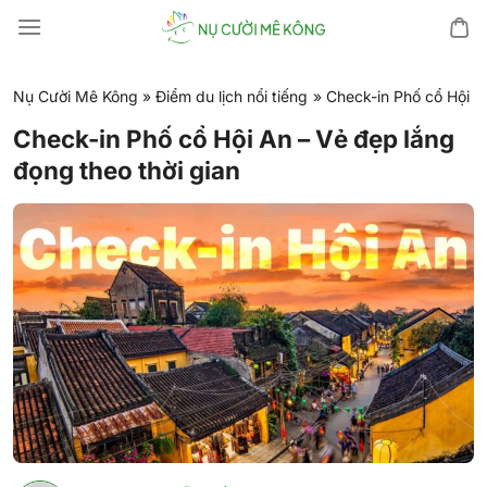
Chuyển
đến
nội
dung
Nụ Cười Mê Kông
»
Điểm du lịch nổi tiếng
»
Check-in Phố cổ Hội A
Check-in Phố cổ Hội An – Vẻ đẹp lắng
đọng theo thời gian