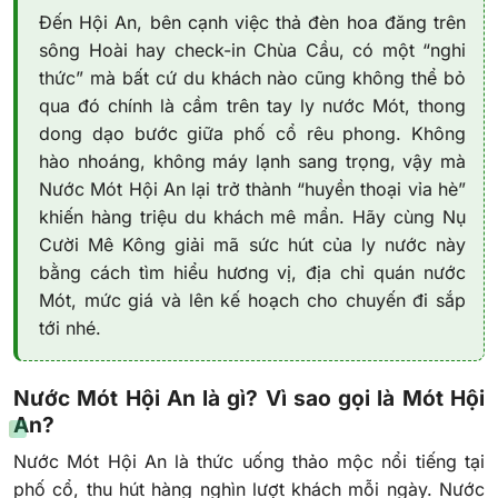
Đến Hội An, bên cạnh việc thả đèn hoa đăng trên
sông Hoài hay check-in Chùa Cầu, có một “nghi
thức” mà bất cứ du khách nào cũng không thể bỏ
qua đó chính là cầm trên tay ly nước Mót, thong
dong dạo bước giữa phố cổ rêu phong. Không
hào nhoáng, không máy lạnh sang trọng, vậy mà
Nước Mót Hội An lại trở thành “huyền thoại vỉa hè”
khiến hàng triệu du khách mê mẩn. Hãy cùng Nụ
Cười Mê Kông giải mã sức hút của ly nước này
bằng cách tìm hiểu hương vị, địa chỉ quán nước
Mót, mức giá và lên kế hoạch cho chuyến đi sắp
tới nhé.
Nước Mót Hội An là gì? Vì sao gọi là Mót Hội
An?
Nước Mót Hội An là thức uống thảo mộc nổi tiếng tại
phố cổ, thu hút hàng nghìn lượt khách mỗi ngày. Nước