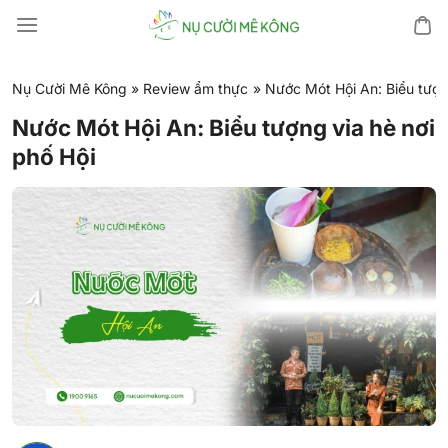
Chuyển
đến
nội
dung
Nụ Cười Mê Kông
»
Review ẩm thực
»
Nước Mót Hội An: Biểu tượng
Nước Mót Hội An: Biểu tượng vỉa hè nơi
phố Hội