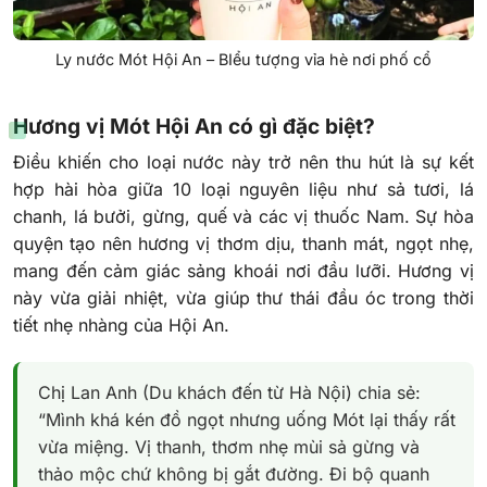
Ly nước Mót Hội An – BIểu tượng vỉa hè nơi phố cổ
Hương vị Mót Hội An có gì đặc biệt?
Điều khiến cho loại nước này trở nên thu hút là sự kết
hợp hài hòa giữa 10 loại nguyên liệu như sả tươi, lá
chanh, lá bưởi, gừng, quế và các vị thuốc Nam. Sự hòa
quyện tạo nên hương vị thơm dịu, thanh mát, ngọt nhẹ,
mang đến cảm giác sảng khoái nơi đầu lưỡi. Hương vị
này vừa giải nhiệt, vừa giúp thư thái đầu óc trong thời
tiết nhẹ nhàng của Hội An.
Chị Lan Anh (Du khách đến từ Hà Nội) chia sẻ:
“Mình khá kén đồ ngọt nhưng uống Mót lại thấy rất
vừa miệng. Vị thanh, thơm nhẹ mùi sả gừng và
thảo mộc chứ không bị gắt đường. Đi bộ quanh