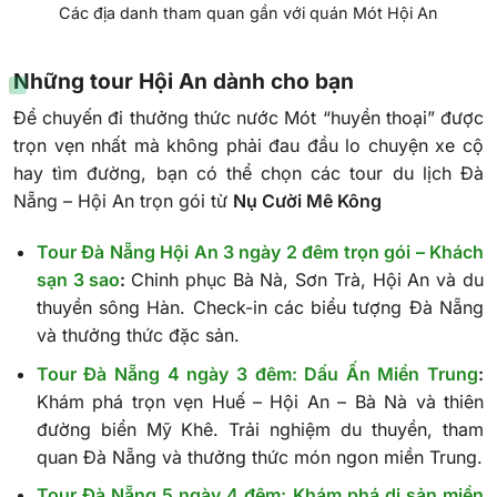
Các địa danh tham quan gần với quán Mót Hội An
Những tour Hội An dành cho bạn
Để chuyến đi thưởng thức nước Mót “huyền thoại” được
trọn vẹn nhất mà không phải đau đầu lo chuyện xe cộ
hay tìm đường, bạn có thể chọn các tour du lịch Đà
Nẵng – Hội An trọn gói từ
Nụ Cười Mê Kông
Tour Đà Nẵng Hội An 3 ngày 2 đêm trọn gói – Khách
sạn 3 sao
:
Chinh phục Bà Nà, Sơn Trà, Hội An và du
thuyền sông Hàn. Check-in các biểu tượng Đà Nẵng
và thưởng thức đặc sản.
Tour Đà Nẵng 4 ngày 3 đêm: Dấu Ấn Miền Trung
:
Khám phá trọn vẹn Huế – Hội An – Bà Nà và thiên
đường biển Mỹ Khê. Trải nghiệm du thuyền, tham
quan Đà Nẵng và thưởng thức món ngon miền Trung.
Tour Đà Nẵng 5 ngày 4 đêm: Khám phá di sản miền